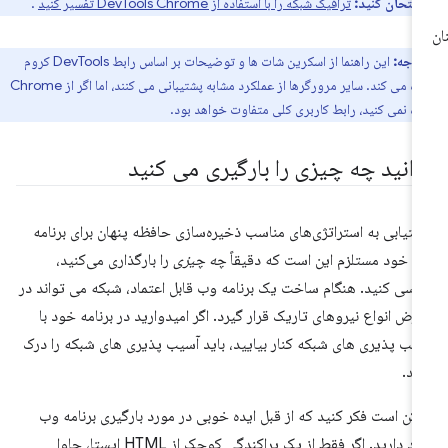
 امتحان کنید:
ترافیک شبکه را با استفاده از DevTools Chrome تفسیر کنید
.
توجه:
این راهنما از اسکرین شات ها و توضیحات بر اساس رابط DevTools کروم
استفاده می کند. سایر مرورگرها از عملکرد مشابه پشتیبانی می کنند، اما اگر از Chrome
ده نمی کنید، رابط کاربری کلی متفاوت خواهد بود.
دانید چه چیزی را بارگیری می کنید
تیابی به استراتژی‌های مناسب ذخیره‌سازی حافظه پنهان برای برنامه
 خود مستلزم این است که دقیقاً
چه چیزی
را بارگذاری می‌کنید،
رسی کنید. هنگام ساخت یک برنامه وب قابل اعتماد، شبکه می تواند در
رض انواع نیروهای تاریک قرار گیرد. اگر امیدوارید در برنامه خود با
یب پذیری های شبکه کنار بیایید، باید آسیب پذیری های شبکه را درک
ید.
کن است فکر کنید که از قبل ایده خوبی در مورد بارگیری برنامه وب
خود دارید. اگر فقط از یک پراکندگی کوچک از HTML ایستا، جاوا