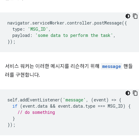
navigator
.
serviceWorker
.
controller
.
postMessage
({
type
:
'MSG_ID'
,
payload
:
'some data to perform the task'
,
});
서비스 워커는 이러한 메시지를 리슨하기 위해
message
핸들
러를 구현합니다.
self
.
addEventListener
(
'message'
,
(
event
)
=
>
{
if
(
event
.
data
 && 
event
.
data
.
type
===
MSG_ID
)
{
// do something
}
});