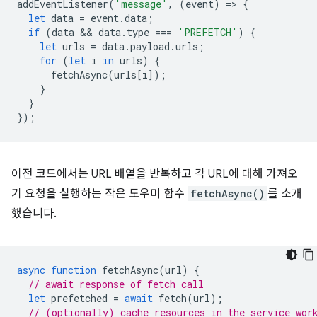
addEventListener
(
'message'
,
(
event
)
=
>
{
let
data
=
event
.
data
;
if
(
data
 && 
data
.
type
===
'PREFETCH'
)
{
let
urls
=
data
.
payload
.
urls
;
for
(
let
i
in
urls
)
{
fetchAsync
(
urls
[
i
]);
}
}
});
이전 코드에서는 URL 배열을 반복하고 각 URL에 대해 가져오
기 요청을 실행하는 작은 도우미 함수
fetchAsync()
를 소개
했습니다.
async
function
fetchAsync
(
url
)
{
// await response of fetch call
let
prefetched
=
await
fetch
(
url
);
// (optionally) cache resources in the service wor