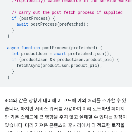
//(optionally) cache resource in the service worke
// carry out the post fetch process if supplied
if
(
postProcess
)
{
await
postProcess
(
prefetched
);
}
}
async
function
postProcess
(
prefetched
)
{
let
productJson
=
await
prefetched
.
json
();
if
(
productJson
 && 
productJson
.
product_pic
)
{
fetchAsync
(
productJson
.
product_pic
);
}
}
404와 같은 상황에 대비해 이 코드에 예외 처리를 추가할 수 있
습니다. 하지만 서비스 워커를 사용하여 미리 로드하면 페이지
와 기본 스레드에 큰 영향을 주지 않고 실패할 수 있다는 장점이
있습니다. 미리 가져온 콘텐츠의 후처리에서 더 정교한 로직을