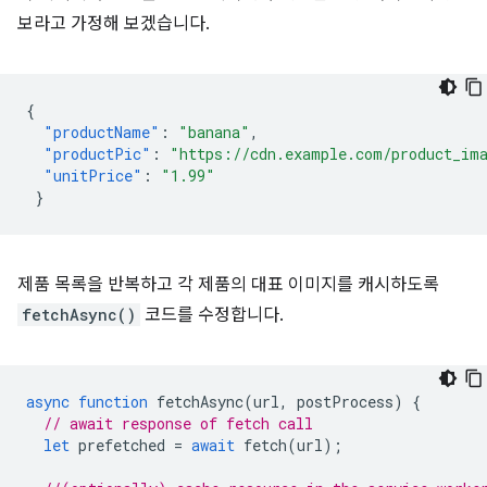
보라고 가정해 보겠습니다.
{
"productName"
:
"banana"
,
"productPic"
:
"https://cdn.example.com/product_im
"unitPrice"
:
"1.99"
}
제품 목록을 반복하고 각 제품의 대표 이미지를 캐시하도록
fetchAsync()
코드를 수정합니다.
async
function
fetchAsync
(
url
,
postProcess
)
{
// await response of fetch call
let
prefetched
=
await
fetch
(
url
);