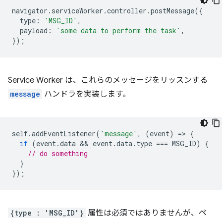
navigator
.
serviceWorker
.
controller
.
postMessage
({
type
:
'MSG_ID'
,
payload
:
'some data to perform the task'
,
});
Service Worker は、これらのメッセージをリッスンする
message
ハンドラを実装します。
self
.
addEventListener
(
'message'
,
(
event
)
=
>
{
if
(
event
.
data
 && 
event
.
data
.
type
===
MSG_ID
)
{
// do something
}
});
{type : 'MSG_ID'}
属性は必須ではありませんが、ペ