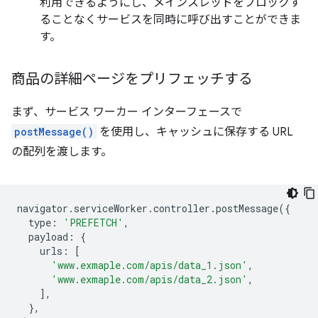
利用できるようにし、メインスレッドをブロックす
ることなくサービスを同時に呼び出すことができま
す。
商品の詳細ページをプリフェッチする
まず、サービス ワーカー インターフェースで
postMessage()
を使用し、キャッシュに保存する URL
の配列を渡します。
navigator
.
serviceWorker
.
controller
.
postMessage
({
type
:
'PREFETCH'
,
payload
:
{
urls
:
[
'www.exmaple.com/apis/data_1.json'
,
'www.exmaple.com/apis/data_2.json'
,
],
},