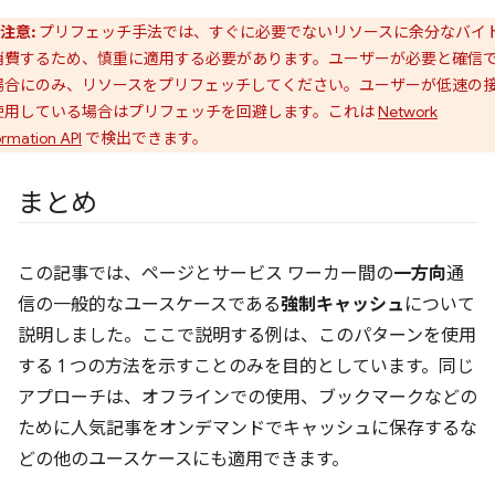
注意:
プリフェッチ手法では、すぐに必要でないリソースに余分なバイ
消費するため、慎重に適用する必要があります。ユーザーが必要と確信
場合にのみ、リソースをプリフェッチしてください。ユーザーが低速の
使用している場合はプリフェッチを回避します。これは
Network
ormation API
で検出できます。
まとめ
この記事では、ページとサービス ワーカー間の
一方向
通
信の一般的なユースケースである
強制キャッシュ
について
説明しました。ここで説明する例は、このパターンを使用
する 1 つの方法を示すことのみを目的としています。同じ
アプローチは、オフラインでの使用、ブックマークなどの
ために人気記事をオンデマンドでキャッシュに保存するな
どの他のユースケースにも適用できます。