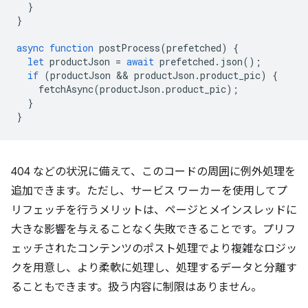
}
}
async
function
postProcess
(
prefetched
)
{
let
productJson
=
await
prefetched
.
json
();
if
(
productJson
 && 
productJson
.
product_pic
)
{
fetchAsync
(
productJson
.
product_pic
);
}
}
404 などの状況に備えて、このコードの周囲に例外処理を
追加できます。ただし、サービス ワーカーを使用してプ
リフェッチを行うメリットは、ページとメインスレッドに
大きな影響を与えることなく失敗できることです。プリフ
ェッチされたコンテンツのポスト処理でより複雑なロジッ
クを用意し、より柔軟に処理し、処理するデータと分離す
ることもできます。扱う内容に制限はありません。