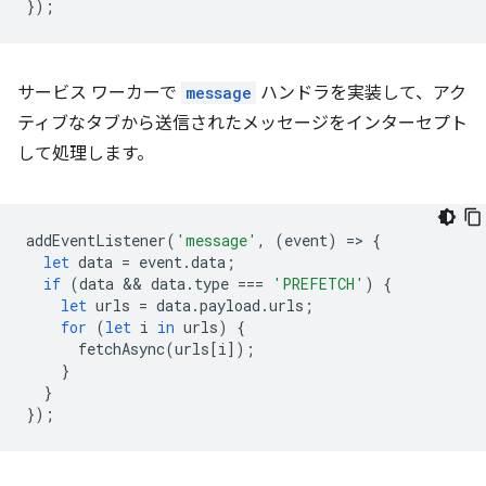
});
サービス ワーカーで
message
ハンドラを実装して、アク
ティブなタブから送信されたメッセージをインターセプト
して処理します。
addEventListener
(
'message'
,
(
event
)
=
>
{
let
data
=
event
.
data
;
if
(
data
 && 
data
.
type
===
'PREFETCH'
)
{
let
urls
=
data
.
payload
.
urls
;
for
(
let
i
in
urls
)
{
fetchAsync
(
urls
[
i
]);
}
}
});