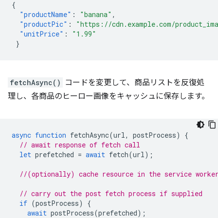
{
"productName"
:
"banana"
,
"productPic"
:
"https://cdn.example.com/product_im
"unitPrice"
:
"1.99"
}
fetchAsync()
コードを変更して、商品リストを反復処
理し、各商品のヒーロー画像をキャッシュに保存します。
async
function
fetchAsync
(
url
,
postProcess
)
{
// await response of fetch call
let
prefetched
=
await
fetch
(
url
);
//(optionally) cache resource in the service worke
// carry out the post fetch process if supplied
if
(
postProcess
)
{
await
postProcess
(
prefetched
);