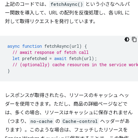
上記のコードでは、
fetchAsync()
という小さなヘルパ
ー関数を導入して、URL の配列を反復処理し、各 URL に
対して取得リクエストを発行しています。
async
function
fetchAsync
(
url
)
{
// await response of fetch call
let
prefetched
=
await
fetch
(
url
);
// (optionally) cache resources in the service wor
}
レスポンスが取得されたら、リソースのキャッシュ ヘッ
ダーを使用できます。ただし、商品の詳細ページなどで
は、多くの場合、リソースはキャッシュに保存されません
（つまり、
no-cache
の
Cache-control
ヘッダーがあ
ります）。このような場合は、フェッチしたリソースを