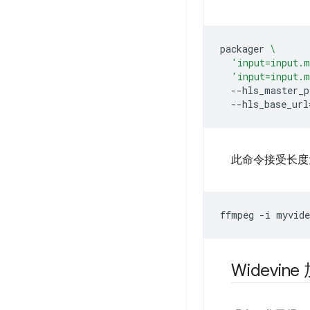
packager
\
'input=input.m
'input=input.m
--hls_master_p
--hls_base_url
此命令接受长度为
ffmpeg
-i
myvid
Widevine