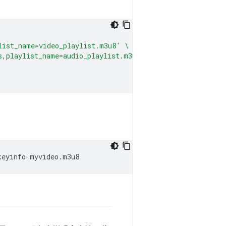
list_name=video_playlist.m3u8'
\
s,playlist_name=audio_playlist.m3u8,hls_group_id=audio,
keyinfo