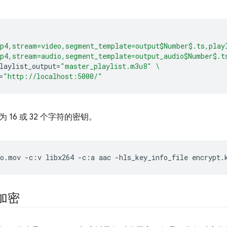
p4,stream=video,segment_template=output$Number$.ts,play
p4,stream=audio,segment_template=output_audio$Number$.t
laylist_output
=
"master_playlist.m3u8"
\
=
"http://localhost:5000/"
 16 或 32 个字符的密钥。
eo.mov
-c:v
libx264
-c:a
aac
-hls_key_info_file
encrypt.
 加密