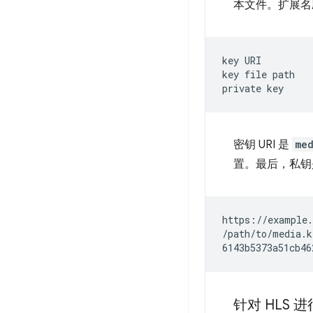
本文件。扩展
key
URI

key
file
path

private
密钥 URI 是
me
置。最后，私
https://example.
/path/to/media.ke
针对 HLS 