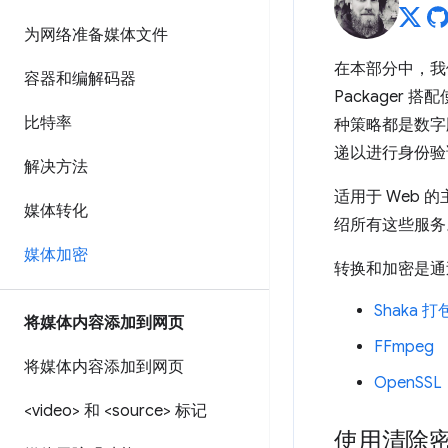
为网络准备媒体文件
在本部分中，我们
容器和编解码器
Packager
比特率
种策略都是数字版
递以进行身份验
解决方法
适用于 Web 的
媒体转化
绍所有这些服务
媒体加密
转换和加密是通
Shaka 
将媒体内容添加到网页
FFmpeg
将媒体内容添加到网页
OpenSSL
<video> 和 <source> 标记
使用清除