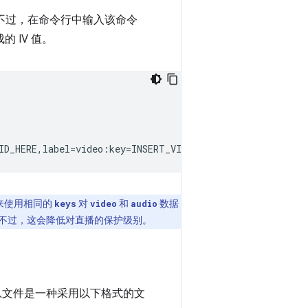
不过，在命令行中输入该命令
 IV 值。
ID_HERE,label
=
video:key
=
INSERT_VIDEO_KEY_HERE:key_id
=
来使用相同的
对
和
数据
keys
video
audio
不过，这会降低对直播的保护级别。
息文件是一种采用以下格式的文