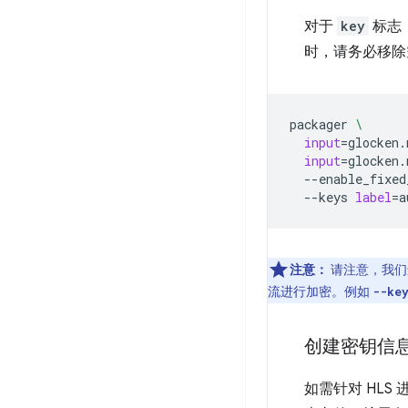
对于
key
标志
时，请务必移
packager
\
input
=
glocken.
input
=
glocken.
--enable_fixed
--keys
label
=
a
注意：
请注意，我们
流进行加密。例如
--ke
创建密钥信
如需针对 HL