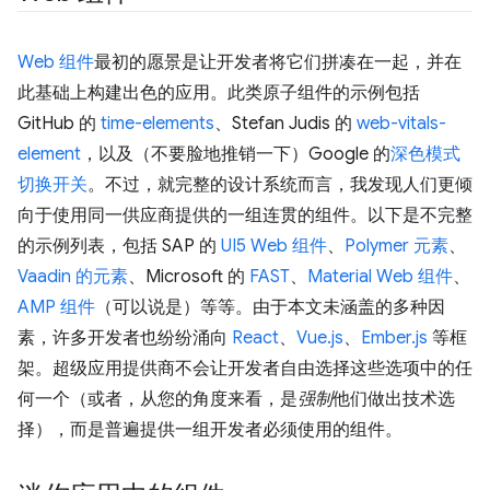
Web 组件
最初的愿景是让开发者将它们拼凑在一起，并在
此基础上构建出色的应用。此类原子组件的示例包括
GitHub 的
time-elements
、Stefan Judis 的
web-vitals-
element
，以及（不要脸地推销一下）Google 的
深色模式
切换开关
。不过，就完整的设计系统而言，我发现人们更倾
向于使用同一供应商提供的一组连贯的组件。以下是不完整
的示例列表，包括 SAP 的
UI5 Web 组件
、
Polymer 元素
、
Vaadin 的元素
、Microsoft 的
FAST
、
Material Web 组件
、
AMP 组件
（可以说是）等等。由于本文未涵盖的多种因
素，许多开发者也纷纷涌向
React
、
Vue.js
、
Ember.js
等框
架。超级应用提供商不会让开发者自由选择这些选项中的任
何一个（或者，从您的角度来看，是
强制
他们做出技术选
择），而是普遍提供一组开发者必须使用的组件。