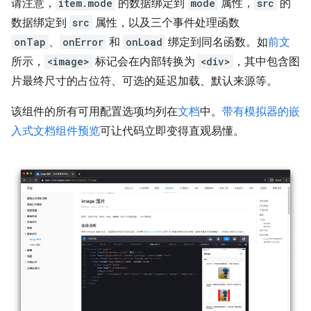
请注意，
item.mode
的数据绑定到
mode
属性，
src
的
数据绑定到
src
属性，以及三个事件处理函数
onTap
、
onError
和
onLoad
绑定到同名函数。如
前文
所示，
<image>
标记会在内部转换为
<div>
，其中包含图
片最终尺寸的占位符、可选的延迟加载、默认来源等。
该组件的所有可用配置选项均列在
文档
中。
带有模拟器的嵌
入式文档组件预览
可让代码立即变得直观易懂。