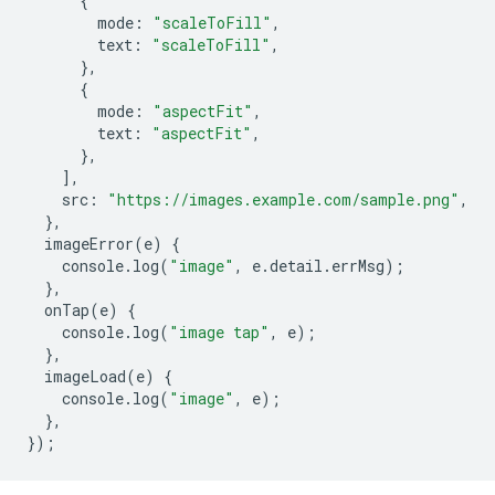
{
mode
:
"scaleToFill"
,
text
:
"scaleToFill"
,
},
{
mode
:
"aspectFit"
,
text
:
"aspectFit"
,
},
],
src
:
"https://images.example.com/sample.png"
,
},
imageError
(
e
)
{
console
.
log
(
"image"
,
e
.
detail
.
errMsg
);
},
onTap
(
e
)
{
console
.
log
(
"image tap"
,
e
);
},
imageLoad
(
e
)
{
console
.
log
(
"image"
,
e
);
},
});