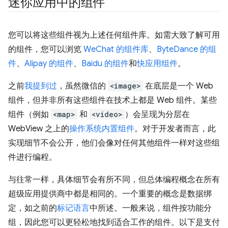
迷你应用中的组件
您可以将这些组件视为上述任何组件库。如需大致了解可用
的组件，您可以浏览
WeChat 的组件库
、
ByteDance 的组
件
、
Alipay 的组件
、
Baidu 的组件
和
快应用组件
。
之前
我提到过
，虽然微信的
<image>
在底层是一个 Web
组件，但并非所有这些组件在技术上都是 Web 组件。某些
组件（例如
<map>
和
<video>
）会呈现为分层在
WebView 之上的
操作系统内置组件
。对于开发者而言，此
实现细节不会公开，他们会像对任何其他组件一样对这些组
件进行编程。
与往常一样，具体细节会有所不同，但总体编程概念在所有
超级应用提供商中都是相同的。一个重要的概念是数据绑
定，如之前的
标记语言
中所述。一般来说，组件按功能分
组，因此您可以更轻松地找到适合工作的组件。以下是支付