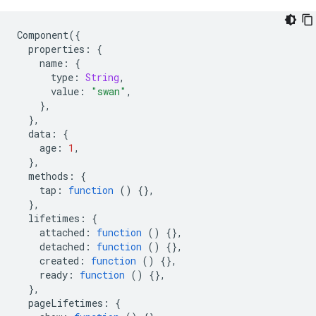
Component
({
properties
:
{
name
:
{
type
:
String
,
value
:
"swan"
,
},
},
data
:
{
age
:
1
,
},
methods
:
{
tap
:
function
()
{},
},
lifetimes
:
{
attached
:
function
()
{},
detached
:
function
()
{},
created
:
function
()
{},
ready
:
function
()
{},
},
pageLifetimes
:
{