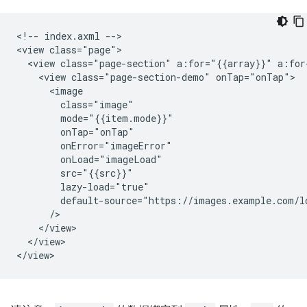
<!-- index.axml -->

<view class="page">

  <view class="page-section" a:for="{{array}}" a:for
    <view class="page-section-demo" onTap="onTap">

      <image

        class="image"

        mode="{{item.mode}}"

        onTap="onTap"

        onError="imageError"

        onLoad="imageLoad"

        src="{{src}}"

        lazy-load="true"

        default-source="https://images.example.com/lo
      />

    </view>

  </view>
