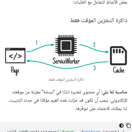
بعض الأنماط للتعامل مع الطلبات:
ذاكرة التخزين المؤقت فقط
ذاكرة التخزين المؤقت فقط
مناسبة لما يلي
: أي محتوى تعتبره ثابتًا في "نسخة" معيّنة من موقعك
الإلكتروني. يجب أن تكون قد خزّنت هذه القيم مؤقتًا في حدث التثبيت،
لذا يمكنك الاعتماد على توفّرها.
self
.
addEventListener
(
'fetch'
,
function
(
event
)
{