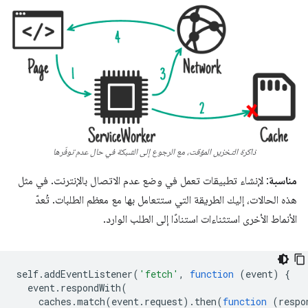
ذاكرة التخزين المؤقت، مع الرجوع إلى الشبكة في حال عدم توفّرها
مناسبة
: لإنشاء تطبيقات تعمل في وضع عدم الاتصال بالإنترنت. في مثل
هذه الحالات، إليك الطريقة التي ستتعامل بها مع معظم الطلبات. تُعدّ
الأنماط الأخرى استثناءات استنادًا إلى الطلب الوارد.
self
.
addEventListener
(
'fetch'
,
function
(
event
)
{
event
.
respondWith
(
caches
.
match
(
event
.
request
).
then
(
function
(
respo