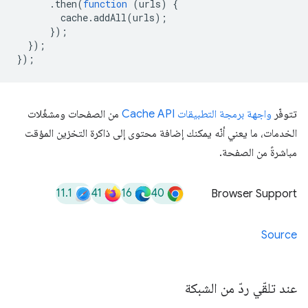
.
then
(
function
(
urls
)
{
cache
.
addAll
(
urls
);
});
});
});
تتوفّر
واجهة برمجة التطبيقات Cache API
من الصفحات ومشغّلات
الخدمات، ما يعني أنّه يمكنك إضافة محتوى إلى ذاكرة التخزين المؤقت
مباشرةً من الصفحة.
11.1
41
16
40
Browser Support
Source
عند تلقّي ردّ من الشبكة