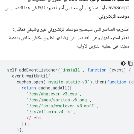
JavaScript أو النماذج أو أي محتوى آخر تعتبره ثابتًا في هذا الإصدار من
موقعك الإلكتروني.
استرجِع العناصر التي سيصبح موقعك الإلكتروني غير وظيفي تمامًا إذا
تعذّر استرجاعها، وهي العناصر التي يضمّنها تطبيق مكافئ خاص بمنصة
معيّنة في عملية التنزيل الأولية.
self
.
addEventListener
(
'install'
,
function
(
event
)
{
event
.
waitUntil
(
caches
.
open
(
'mysite-static-v3'
).
then
(
function
(
c
return
cache
.
addAll
([
'/css/whatever-v3.css'
,
'/css/imgs/sprites-v6.png'
,
'/css/fonts/whatever-v8.woff'
,
'/js/all-min-v4.js'
,
// etc.
]);
}),