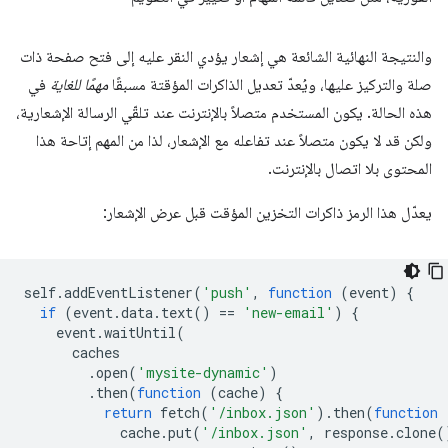
والنتيجة النهائية الشائعة هي إشعار يؤدي النقر عليه إلى فتح صفحة ذات
صلة والتركيز عليها، ويُعدّ تعديل الذاكرات المؤقتة مسبقًا
مهمًا للغاية
في
هذه الحالة. يكون المستخدم متصلاً بالإنترنت عند تلقّي الرسالة الإشعارية،
ولكن قد لا يكون متصلاً عند تفاعله مع الإشعار، لذا من المهم إتاحة هذا
المحتوى بلا اتصال بالإنترنت.
يعدّل هذا الرمز ذاكرات التخزين المؤقت قبل عرض الإشعار:
self
.
addEventListener
(
'push'
,
function
(
event
)
{
if
(
event
.
data
.
text
()
==
'new-email'
)
{
event
.
waitUntil
(
caches
.
open
(
'mysite-dynamic'
)
.
then
(
function
(
cache
)
{
return
fetch
(
'/inbox.json'
).
then
(
function
cache
.
put
(
'/inbox.json'
,
response
.
clone
(