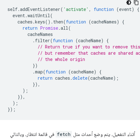
self
.
addEventListener
(
'activate'
,
function
(
event
)
{
event
.
waitUntil
(
caches
.
keys
().
then
(
function
(
cacheNames
)
{
return
Promise
.
all
(
cacheNames
.
filter
(
function
(
cacheName
)
{
// Return true if you want to remove thi
// but remember that caches are shared a
// the whole origin
})
.
map
(
function
(
cacheName
)
{
return
caches
.
delete
(
cacheName
);
}),
);
}),
);
});
أثناء التفعيل، يتم وضع أحداث مثل
fetch
في قائمة انتظار، وبالتالي