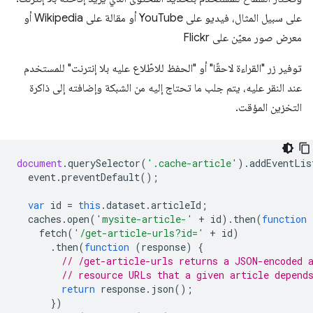
على سبيل المثال، فيديو على YouTube أو مقالة على Wikipedia أو
معرض صور معيّن على Flickr
توفير زر "القراءة لاحقًا" أو "الحفظ للاطّلاع عليه بلا إنترنت" للمستخدم
عند النقر عليه، يتم جلب ما تحتاج إليه من الشبكة وإضافته إلى ذاكرة
التخزين المؤقت.
document
.
querySelector
(
'.cache-article'
).
addEventLis
event
.
preventDefault
();
var
id
=
this
.
dataset
.
articleId
;
caches
.
open
(
'mysite-article-'
+
id
).
then
(
function
fetch
(
'/get-article-urls?id='
+
id
)
.
then
(
function
(
response
)
{
// /get-article-urls returns a JSON-encoded 
// resource URLs that a given article depend
return
response
.
json
();
})