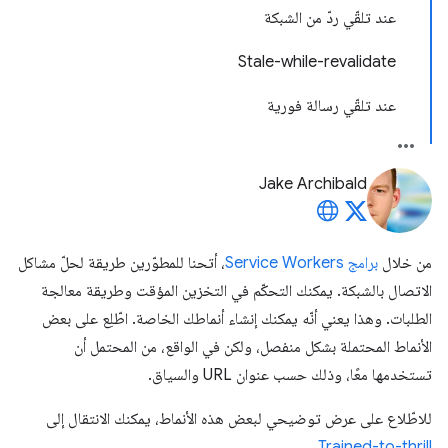
عند تلقّي ردّ من الشبكة
Stale-while-revalidate
عند تلقّي رسالة فورية
Jake Archibald
من خلال
برامج Service Workers
، أتحنا للمطوّرين طريقة لحلّ مشاكل
الاتصال بالشبكة. يمكنك التحكّم في التخزين المؤقت وطريقة معالجة
الطلبات. وهذا يعني أنّه يمكنك إنشاء أنماطك الخاصة. اطّلِع على بعض
الأنماط المحتملة بشكل منفصل، ولكن في الواقع، من المحتمل أن
تستخدمها معًا، وذلك حسب عنوان URL والسياق.
للاطّلاع على عرض توضيحي لبعض هذه الأنماط، يمكنك الانتقال إلى
.
Trained-to-thrill