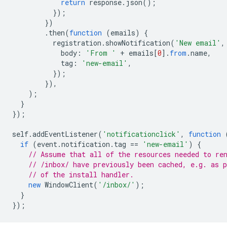
return
response
.
json
();
});
})
.
then
(
function
(
emails
)
{
registration
.
showNotification
(
'New email'
,
body
:
'From '
+
emails
[
0
].
from
.
name
,
tag
:
'new-email'
,
});
}),
);
}
});
self
.
addEventListener
(
'notificationclick'
,
function
if
(
event
.
notification
.
tag
==
'new-email'
)
{
// Assume that all of the resources needed to re
// /inbox/ have previously been cached, e.g. as p
// of the install handler.
new
WindowClient
(
'/inbox/'
);
}
});