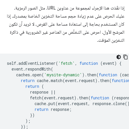
إذا نفّذت هذا الإجراء لمجموعة من عناوين URL، مثل الصور الرمزية،
عليك الحرص على عدم زيادة حجم مساحة التخزين الخاصة بمصدرك. إذا
كان المستخدم بحاجة إلى استعادة مساحة على القرص، لا تريد أن تكون
المرشح الأول. احرص على التخلّص من العناصر غير الضرورية في ذاكرة
التخزين المؤقت.
self
.
addEventListener
(
'fetch'
,
function
(
event
)
{
event
.
respondWith
(
caches
.
open
(
'mysite-dynamic'
).
then
(
function
(
cac
return
cache
.
match
(
event
.
request
).
then
(
functio
return
(
response
||
fetch
(
event
.
request
).
then
(
function
(
respon
cache
.
put
(
event
.
request
,
response
.
clone
(
return
response
;
})
);
});