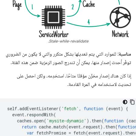
Stale-while-revalidate.
مناسبة
: للموارد التي يتم تعديلها بشكل متكرر والتي لا يكون من الضروري
توفّر أحدث إصدار منها. يمكن أن تندرج الصور الرمزية ضمن هذه الفئة.
إذا كان هناك إصدار مخزّن مؤقتًا متاحًا، استخدِمه، ولكن احصل على
تحديث لاستخدامه في المرة القادمة.
self
.
addEventListener
(
'fetch'
,
function
(
event
)
{
event
.
respondWith
(
caches
.
open
(
'mysite-dynamic'
).
then
(
function
(
cac
return
cache
.
match
(
event
.
request
).
then
(
functio
var
fetchPromise
=
fetch
(
event
.
request
).
then