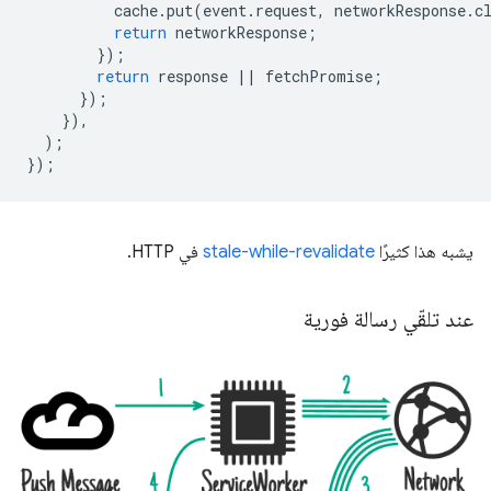
cache
.
put
(
event
.
request
,
networkResponse
.
c
return
networkResponse
;
});
return
response
||
fetchPromise
;
});
}),
);
});
يشبه هذا كثيرًا
stale-while-revalidate
في HTTP.
عند تلقّي رسالة فورية