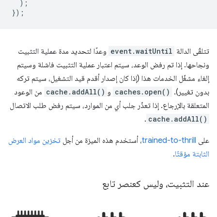
);
});
تتلقّى الدالة
event.waitUntil
وعدًا لتحديد مدة عملية التثبيت
ونجاحها. إذا تم رفض الوعد، سيتم اعتبار عملية التثبيت فاشلة وسيتم
إلغاء مشغّل الخدمات هذا (إذا كان إصدار أقدم قيد التشغيل، سيتم تركه
بدون تغيير).
caches.open()
و
cache.addAll()
من الوعود
المتعلقة بالإرجاع. إذا تعذّر جلب أي من الموارد، سيتم رفض طلب الاتصال
.
cache.addAll()
على
trained-to-thrill
، أستخدم هذه الميزة من أجل
تخزين مواد العرض
الثابتة مؤقتًا
.
عند التثبيت، وليس كعنصر تابع