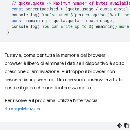
// quota.quota -> Maximum number of bytes availabl
const
percentageUsed
=
(
quota
.
usage
/
quota
.
quota
)
console
.
log
(
`You've used 
${
percentageUsed
}
% of the
const
remaining
=
quota
.
quota
-
quota
.
usage
;
console
.
log
(
`You can write up to 
${
remaining
}
 more
}
Tuttavia, come per tutta la memoria del browser, il
browser è libero di eliminare i dati se il dispositivo è sotto
pressione di archiviazione. Purtroppo il browser non
riesce a distinguere tra i film che vuoi conservare a tutti i
costi e il gioco che non ti interessa molto.
Per risolvere il problema, utilizza l'interfaccia
StorageManager
: