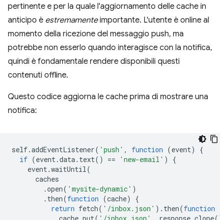
pertinente e per la quale l'aggiornamento delle cache in
anticipo è
estremamente
importante. L'utente è online al
momento della ricezione del messaggio push, ma
potrebbe non esserlo quando interagisce con la notifica,
quindi è fondamentale rendere disponibili questi
contenuti offline.
Questo codice aggiorna le cache prima di mostrare una
notifica:
self
.
addEventListener
(
'push'
,
function
(
event
)
{
if
(
event
.
data
.
text
()
==
'new-email'
)
{
event
.
waitUntil
(
caches
.
open
(
'mysite-dynamic'
)
.
then
(
function
(
cache
)
{
return
fetch
(
'/inbox.json'
).
then
(
function
cache
.
put
(
'/inbox.json'
,
response
.
clone
(