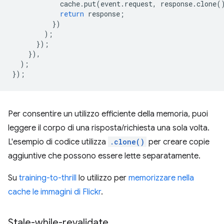
cache
.
put
(
event
.
request
,
response
.
clone
(
return
response
;
})
);
});
}),
);
});
Per consentire un utilizzo efficiente della memoria, puoi
leggere il corpo di una risposta/richiesta una sola volta.
L'esempio di codice utilizza
.clone()
per creare copie
aggiuntive che possono essere lette separatamente.
Su
training-to-thrill
lo utilizzo per
memorizzare nella
cache le immagini di Flickr
.
Stale-while-revalidate