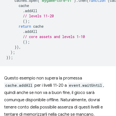
caches
.
open
(
'mygame-core-v1'
).
then
(
function
(
cac
cache
.
addAll
// levels 11-20
();
return
cache
.
addAll
// core assets and levels 1-10
();
}),
);
});
Questo esempio non supera la promessa
cache.addAll
per i livelli 11-20 a
event.waitUntil
,
quindi anche se non va a buon fine, il gioco sarà
comunque disponibile offline. Naturalmente, dovrai
tenere conto della possibile assenza di questi livelli e
tentare di memorizzarli nella cache se mancano.