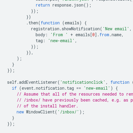
return
response
.
json
();
});
})
.
then
(
function
(
emails
)
{
registration
.
showNotification
(
'New email'
,
body
:
'From '
+
emails
[
0
].
from
.
name
,
tag
:
'new-email'
,
});
}),
);
}
});
self
.
addEventListener
(
'notificationclick'
,
function
if
(
event
.
notification
.
tag
==
'new-email'
)
{
// Assume that all of the resources needed to re
// /inbox/ have previously been cached, e.g. as p
// of the install handler.
new
WindowClient
(
'/inbox/'
);
}
});