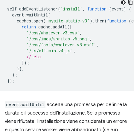
self
.
addEventListener
(
'install'
,
function
(
event
)
{
event
.
waitUntil
(
caches
.
open
(
'mysite-static-v3'
).
then
(
function
(
c
return
cache
.
addAll
([
'/css/whatever-v3.css'
,
'/css/imgs/sprites-v6.png'
,
'/css/fonts/whatever-v8.woff'
,
'/js/all-min-v4.js'
,
// etc.
]);
}),
);
});
event.waitUntil
accetta una promessa per definire la
durata e il successo dell'installazione. Se la promessa
viene rifiutata, l'installazione viene considerata un errore
e questo service worker viene abbandonato (se è in