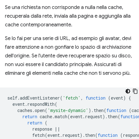
Se una richiesta non corrisponde a nulla nella cache,
recuperala dalla rete, inviala alla pagina e aggiungila alla
cache contemporaneamente.
Se lo fai per una serie di URL, ad esempio gli avatar, devi
fare attenzione a non gonfiare lo spazio di archiviazione
dell'origine. Se l'utente deve recuperare spazio su disco,
non vuoi essere il candidato principale. Assicurati di
eliminare gli elementi nella cache che non ti servono più.
self
.
addEventListener
(
'fetch'
,
function
(
event
)
{
event
.
respondWith
(
caches
.
open
(
'mysite-dynamic'
).
then
(
function
(
cac
return
cache
.
match
(
event
.
request
).
then
(
functio
return
(
response
||
fetch
(
event
.
request
).
then
(
function
(
respon