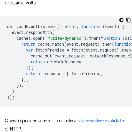
prossima volta.
self
.
addEventListener
(
'fetch'
,
function
(
event
)
{
event
.
respondWith
(
caches
.
open
(
'mysite-dynamic'
).
then
(
function
(
cac
return
cache
.
match
(
event
.
request
).
then
(
functio
var
fetchPromise
=
fetch
(
event
.
request
).
then
cache
.
put
(
event
.
request
,
networkResponse
.
c
return
networkResponse
;
});
return
response
||
fetchPromise
;
});
}),
);
});
Questo processo è molto simile a
stale-while-revalidate
di HTTP.