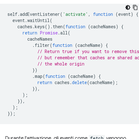
self
.
addEventListener
(
'activate'
,
function
(
event
)
{
event
.
waitUntil
(
caches
.
keys
().
then
(
function
(
cacheNames
)
{
return
Promise
.
all
(
cacheNames
.
filter
(
function
(
cacheName
)
{
// Return true if you want to remove thi
// but remember that caches are shared a
// the whole origin
})
.
map
(
function
(
cacheName
)
{
return
caches
.
delete
(
cacheName
);
}),
);
}),
);
});
Durante l'attivazione, gli eventi come
fetch
vengono