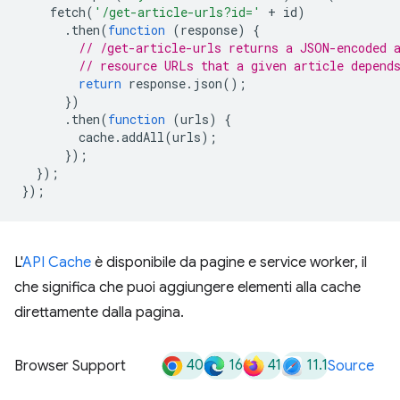
fetch
(
'/get-article-urls?id='
+
id
)
.
then
(
function
(
response
)
{
// /get-article-urls returns a JSON-encoded 
// resource URLs that a given article depend
return
response
.
json
();
})
.
then
(
function
(
urls
)
{
cache
.
addAll
(
urls
);
});
});
});
L'
API Cache
è disponibile da pagine e service worker, il
che significa che puoi aggiungere elementi alla cache
direttamente dalla pagina.
40
16
41
11.1
Browser Support
Source