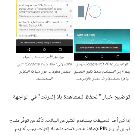
…وينطبق الأمر نفسه على الموقع
كان تطبيق Google I/O 2016 يرسل
الإلكتروني "حالة منصة Chrome" الذي
إشعارًا إلى المستخدم عندما يكون التطبيق
يتضمّن معلومات حول مساحة التخزين
جاهزًا للاستخدام بلا اتصال بالإنترنت…
المستخدَمة.
توضيح خيار "الحفظ للمشاهدة بلا إنترنت" في الواجهة
إذا كان أحد التطبيقات يستخدم الكثير من البيانات، تأكَّد من توفُّر مفتاح
تبديل أو رمز PIN لإضافة عنصر لاستخدامه بلا إنترنت. يجب ألا يتم