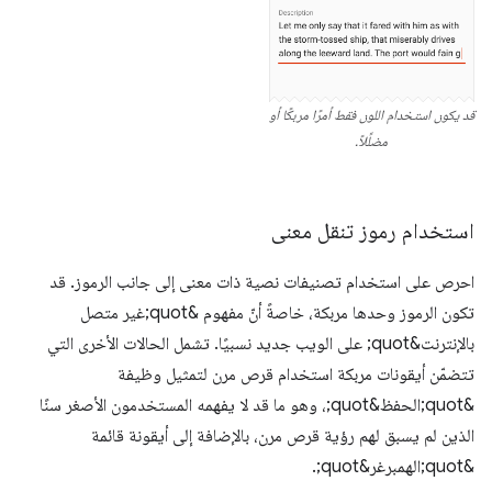
قد يكون استخدام اللون فقط أمرًا مربكًا أو
مضلِّلاً.
استخدام رموز تنقل معنى
احرص على استخدام تصنيفات نصية ذات معنى إلى جانب الرموز. قد
تكون الرموز وحدها مربكة، خاصةً أنّ مفهوم &quot;غير متصل
بالإنترنت&quot; على الويب جديد نسبيًا. تشمل الحالات الأخرى التي
تتضمّن أيقونات مربكة استخدام قرص مرن لتمثيل وظيفة
&quot;الحفظ&quot;، وهو ما قد لا يفهمه المستخدمون الأصغر سنًا
الذين لم يسبق لهم رؤية قرص مرن، بالإضافة إلى أيقونة قائمة
&quot;الهمبرغر&quot;.