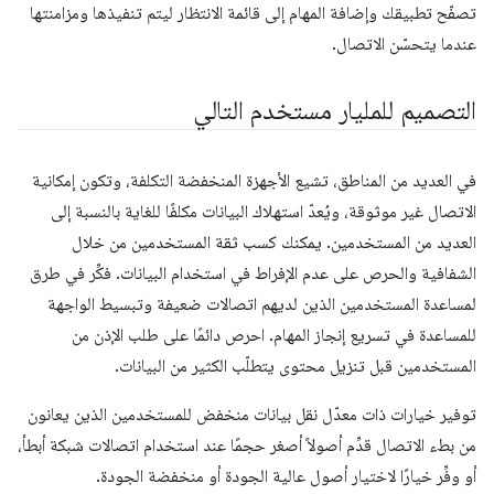
تصفّح تطبيقك وإضافة المهام إلى قائمة الانتظار ليتم تنفيذها ومزامنتها
عندما يتحسّن الاتصال.
التصميم للمليار مستخدم التالي
في العديد من المناطق، تشيع الأجهزة المنخفضة التكلفة، وتكون إمكانية
الاتصال غير موثوقة، ويُعدّ استهلاك البيانات مكلفًا للغاية بالنسبة إلى
العديد من المستخدمين. يمكنك كسب ثقة المستخدمين من خلال
الشفافية والحرص على عدم الإفراط في استخدام البيانات. فكِّر في طرق
لمساعدة المستخدمين الذين لديهم اتصالات ضعيفة وتبسيط الواجهة
للمساعدة في تسريع إنجاز المهام. احرص دائمًا على طلب الإذن من
المستخدمين قبل تنزيل محتوى يتطلّب الكثير من البيانات.
توفير خيارات ذات معدّل نقل بيانات منخفض للمستخدمين الذين يعانون
من بطء الاتصال قدِّم أصولاً أصغر حجمًا عند استخدام اتصالات شبكة أبطأ،
أو وفِّر خيارًا لاختيار أصول عالية الجودة أو منخفضة الجودة.