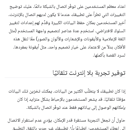
اعتاد معظم المستخدمين على توفّر اتصال بالشبكة دائمًا. عليك توضيح
التغييرات التي تطرأ على تطبيقك عندما لا يكون لديهم اتصال بالإنترنت.
أخبِر المستخدمين بمكان حفظ البيانات الكبيرة وقدِّم لهم إعدادات لتغيير
السلوك الافتراضي. استخدِم عدة عناصر لتصميم واجهة المستخدم (مثل
اللغة الإعلامية والأيقونات والإشعارات والألوان والصور) معًا لنقل هذه
الأفكار، بدلاً من الاعتماد على خيار تصميم واحد، مثل أيقونة بمفردها،
لسرد القصة بأكملها.
توفير تجربة بلا إنترنت تلقائيًا
إذا كان تطبيقك لا يتطلّب الكثير من البيانات، يمكنك تخزين تلك البيانات
مؤقتًا تلقائيًا. قد يشعر المستخدمون بالإحباط بشكل متزايد إذا كان
بإمكانهم الوصول إلى بياناتهم فقط عند توفّر اتصال بالشبكة.
حاوِل أن تجعل التجربة مستقرة قدر الإمكان. يؤدي عدم استقرار الاتصال
إلى إعطاء المستخدمين انطباعًا بأنّ تطبيقك غير جدير بالثقة. التطبيق