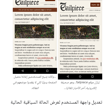
…ولكنّه يتيح للمستخدمين إعادة تحميل
يُنزّل موقع Tailpiece، وهو صحيفة
الصفحة يدويًا لكي لا يفقدوا موضعهم في
إلكترونية، آخر الأخبار تلقائيًا…
المقالة.
تعديل واجهة المستخدم لعرض الحالة السياقية الحالية