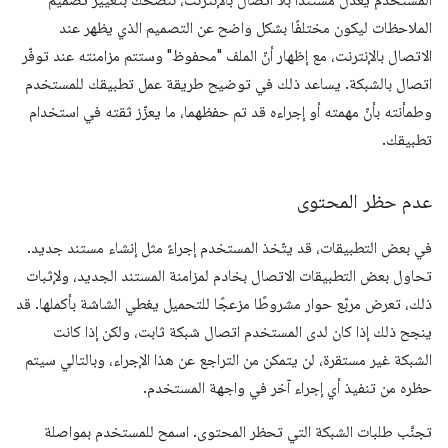
المستخدم يعدّل مستندًا بلا اتصال بالإنترنت، ننصحك بتغيير تصميم
الملاحظات ليكون مختلفًا بشكل واضح عن التصميم الذي يظهر عند
الاتصال بالإنترنت، مع إظهار أنّ الملف "محفوظ" وستتم مزامنته عند توفّر
اتصال بالشبكة. يساعد ذلك في توضيح طريقة عمل تطبيقك للمستخدم
وطمأنته بأنّ مهمته أو إجراءه قد تم حفظهما، ما يعزّز ثقته في استخدام
تطبيقك.
عدم حظر المحتوى
في بعض التطبيقات، قد يتّخذ المستخدم إجراءً مثل إنشاء مستند جديد.
تحاول بعض التطبيقات الاتصال بخادم لمزامنة المستند الجديد، ولإثبات
ذلك، تعرض مربّع حوار مشروطًا مزعجًا للتحميل يغطي الشاشة بأكملها. قد
ينجح ذلك إذا كان لدى المستخدم اتصال شبكة ثابت، ولكن إذا كانت
الشبكة غير مستقرة، لن يتمكن من التراجع عن هذا الإجراء، وبالتالي سيتم
حظره من تنفيذ أي إجراء آخر في واجهة المستخدم.
تجنَّب طلبات الشبكة التي تحظر المحتوى. اسمح للمستخدم بمواصلة