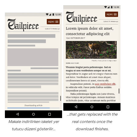
...that gets replaced with the
Makale indirilirken iskelet yer
real contents once the
tutucu düzeni gösterilir...
download finishes.