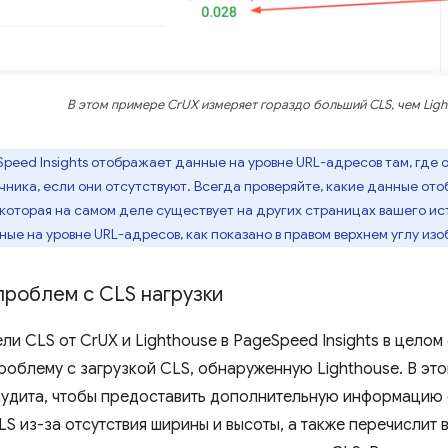
В этом примере CrUX измеряет гораздо больший CLS, чем Ligh
peed ​​Insights отображает данные на уровне URL-адресов там, где о
чника, если они отсутствуют. Всегда проверяйте, какие данные ото
 которая на самом деле существует на других страницах вашего и
ные на уровне URL-адресов, как показано в правом верхнем углу из
проблем с CLS нагрузки
ли CLS от CrUX и Lighthouse в PageSpeed ​​Insights в цело
проблему с загрузкой CLS, обнаруженную Lighthouse. В эт
аудита, чтобы предоставить дополнительную информацию
S из-за отсутствия ширины и высоты, а также перечислит 