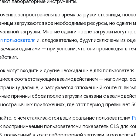
лают лабораторные инструменты.
 очень распространены во время загрузки страницы, поск
аницы загружаются все необходимые ресурсы, но сдвиги м
чальной загрузки. Многие сдвиги после загрузки могут п
я пользователя
и, следовательно, будут исключены из оце
аемыми
сдвигами — при условии, что они происходят в те
ействия.
ок могут входить и другие неожиданные для пользователя 
иеся соответствующим взаимодействием — например, ес
страницу дальше, и загружается отложенный контент, выз
ные причины сбоев после загрузки связаны с взаимодейс
дностраничных приложениях, где этот период превышает 5
найте, с чем сталкиваются ваши реальные пользователи»
P
к воспринимаемый пользователями показатель CLS для кон
S, полученный в ходе лабораторной загрузки, в разделе «