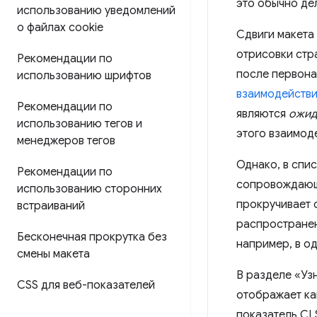
это обычно де
использованию уведомлений
о файлах cookie
Сдвиги макета
отрисовки стр
Рекомендации по
после первона
использованию шрифтов
взаимодействи
Рекомендации по
являются
ожид
использованию тегов и
этого взаимод
менеджеров тегов
Однако, в спис
Рекомендации по
сопровождающ
использованию сторонних
прокручивает 
встраиваний
распространен
Бесконечная прокрутка без
например, в о
смены макета
В разделе «Уз
CSS для веб-показателей
отображает ка
показатель CL