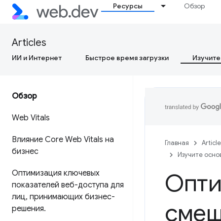
Ресурсы
Обзор
Articles
ИИ и Интернет
Быстрое время загрузки
Изучите
Обзор
Web Vitals
Влияние Core Web Vitals на
Главная
Articl
бизнес
Изучите осно
Оптимизация ключевых
Опти
показателей веб-доступа для
лиц
,
принимающих бизнес-
смещ
решения
.