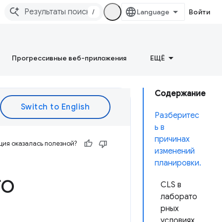
/
Войти
Прогрессивные веб-приложения
ЕЩЁ
Содержание
Разберитес
ь в
причинах
ия оказалась полезной?
изменений
планировки.
го
CLS в
лаборато
рных
условиях