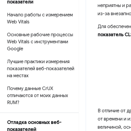
показатели
неприятны и р
из-за внезапн
Начало работы с измерением
Web Vitals
Для обеспечен
Основные рабочие процессы
показатель CL
Web Vitals с инструментами
Google
Лучшие практики измерения
показателей веб-показателей
на местах
Почему данные Cr
UX
отличаются от моих данных
RUM?
В отличие от д
от времени и 
Отладка основных веб-
величиной, осн
показателей