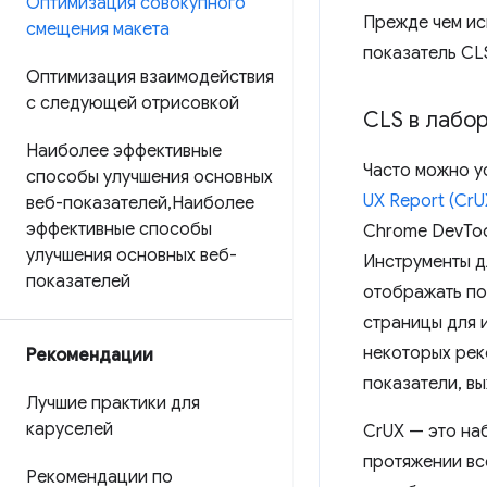
Оптимизация совокупного
Прежде чем ис
смещения макета
показатель CLS
Оптимизация взаимодействия
с следующей отрисовкой
CLS в лабо
Наиболее эффективные
Часто можно у
способы улучшения основных
UX Report (CrU
веб-показателей
,
Наиболее
эффективные способы
Chrome DevToo
улучшения основных веб-
Инструменты дл
показателей
отображать по
страницы для 
некоторых рек
Рекомендации
показатели, в
Лучшие практики для
каруселей
CrUX — это наб
протяжении все
Рекомендации по