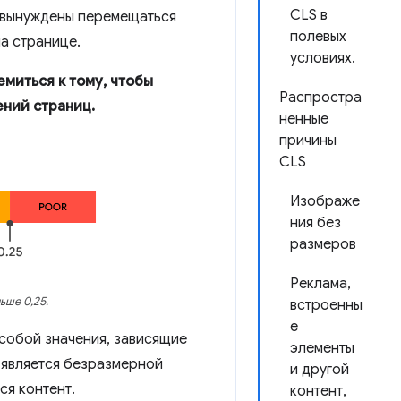
CLS в
ы вынуждены перемещаться
полевых
а странице.
условиях.
миться к тому, чтобы
Распростра
ений страниц.
ненные
причины
CLS
Изображе
ния без
размеров
Реклама,
ьше 0,25.
встроенны
е
 собой значения, зависящие
элементы
S является безразмерной
и другой
ся контент.
контент,