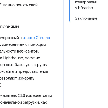
кэшировани
, важно понять свой
я bfcache.
Заключение
словиями
измеренный в
отчете Chrome
S, измеренным с помощью
ельности веб-сайтов.
 Lighthouse, могут не
полняют базовую загрузку
б-сайта и предоставления
озволяют измерять
).
оказатель CLS измеряется на
оначальной загрузки, как