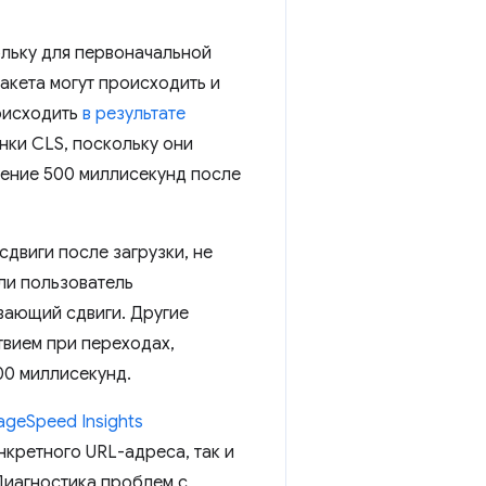
ольку для первоначальной
акета могут происходить и
роисходить
в результате
нки CLS, поскольку они
чение 500 миллисекунд после
сдвиги после загрузки, не
ли пользователь
ывающий сдвиги. Другие
твием при переходах,
00 миллисекунд.
ageSpeed ​​Insights
кретного URL-адреса, так и
Диагностика проблем с