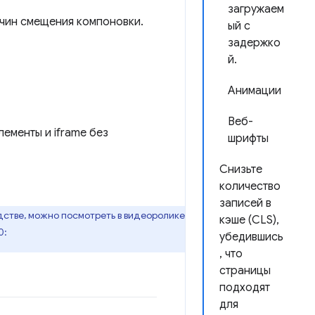
загружаем
чин смещения компоновки.
ый с
задержко
й.
Анимации
Веб-
ементы и iframe без
шрифты
Снизьте
количество
записей в
дстве, можно посмотреть в видеоролике
кэше (CLS),
0:
убедившись
, что
страницы
подходят
для