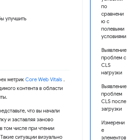
по
сравнени
бы улучшить
ю с
полевыми
условиями
Выявление
проблем с
CLS
нагрузки
рех метрик
Core Web Vitals
.
Выявление
димого контента в области
проблем
ты.
CLS после
загрузки
едставьте, что вы начали
лку и заставляя заново
Измерени
в том числе при чтении
е
 Такие ситуации визуально
элементов