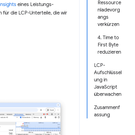
Ressource
Insights
eines Leistungs-
nladevorg
ür die LCP-Unterteile, die wir
angs
verkürzen
4. Time to
First Byte
reduzieren
LCP-
Aufschlüssel
ung in
JavaScript
überwachen
Zusammenf
assung