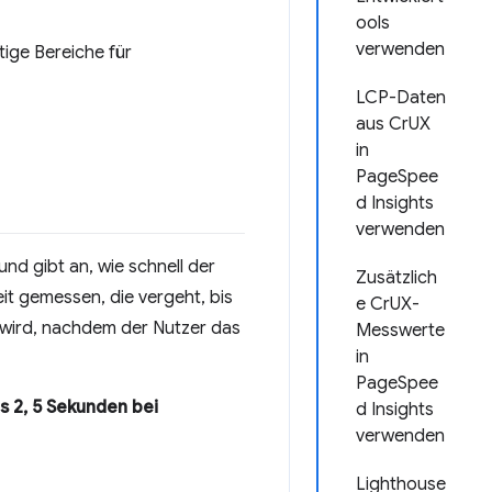
ools
verwenden
tige Bereiche für
LCP-Daten
aus CrUX
in
PageSpee
d Insights
verwenden
nd gibt an, wie schnell der
Zusätzlich
it gemessen, die vergeht, bis
e CrUX-
 wird, nachdem der Nutzer das
Messwerte
in
PageSpee
 2, 5 Sekunden bei
d Insights
verwenden
Lighthouse