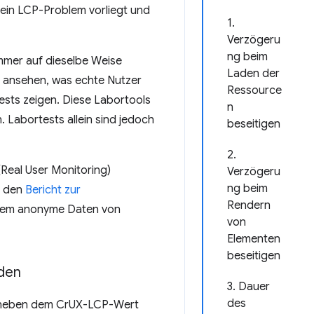
 ein LCP-Problem vorliegt und
1.
Verzögeru
ng beim
mmer auf dieselbe Weise
Laden der
s ansehen, was echte Nutzer
Ressource
ests zeigen. Diese Labortools
n
. Labortests allein sind jedoch
beseitigen
2.
Real User Monitoring)
Verzögeru
ng beim
e den
Bericht zur
Rendern
dem anonyme Daten von
von
Elementen
beseitigen
den
3. Dauer
des
rt neben dem CrUX-LCP-Wert