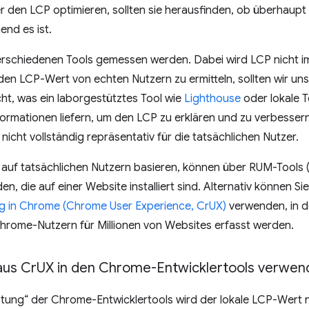
r den LCP optimieren, sollten sie herausfinden, ob überhaupt
nd es ist.
erschiedenen Tools gemessen werden. Dabei wird LCP nicht i
en LCP-Wert von echten Nutzern zu ermitteln, sollten wir un
cht, was ein laborgestütztes Tool wie
Lighthouse
oder lokale T
formationen liefern, um den LCP zu erklären und zu verbessern
nicht vollständig repräsentativ für die tatsächlichen Nutzer.
auf tatsächlichen Nutzern basieren, können über RUM-Tools (
n, die auf einer Website installiert sind. Alternativ können Si
g in Chrome (Chrome User Experience, CrUX)
verwenden, in 
Chrome-Nutzern für Millionen von Websites erfasst werden.
aus Cr
UX in den Chrome-Entwicklertools verwen
istung“ der Chrome-Entwicklertools wird der lokale LCP-We