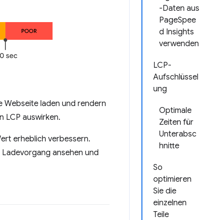
-Daten aus
PageSpee
d Insights
verwenden
LCP-
Aufschlüssel
ung
ne Webseite laden und rendern
Optimale
en LCP auswirken.
Zeiten für
Unterabsc
Wert erheblich verbessern.
hnitte
n Ladevorgang ansehen und
So
optimieren
Sie die
einzelnen
Teile