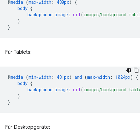
@
media
(
max-width
:
480px
)
{
body
{
background-image
:
url
(
images/background-mobi
}
}
Für Tablets:
@
media
(
min-width
:
481px
)
and
(
max-width
:
1024px
)
{
body
{
background-image
:
url
(
images/background-tabl
}
}
Für Desktopgeräte: