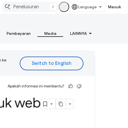
/
Masuk
Pembayaran
Media
LAINNYA
n ke
Apakah informasi ini membantu?
tuk web