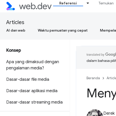
Referensi
Temukan
Articles
AI dan web
Waktu pemuatan yang cepat
Mempelaj
Konsep
dalam bahasa pil
Apa yang dimaksud dengan
pengalaman media?
Beranda
Articl
Dasar-dasar file media
Menyi
Dasar-dasar aplikasi media
Dasar-dasar streaming media
Derek