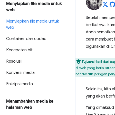
Menyiapkan file media untuk
web
Setelah mempe
Menyiapkan file media untuk
berikutnya, ka
web
Anda sematkan 
Container dan codec
cara membuat b
digunakan di Ch
Kecepatan bit
Resolusi
Tujuan:
Hasil dari b
di web yang berisi stre
Konversi media
bandwidth jaringan pen
Enkripsi media
Selain itu, kit
yang akan berfu
Menambahkan media ke
halaman web
Yang dimaksud 
Live Streaming 