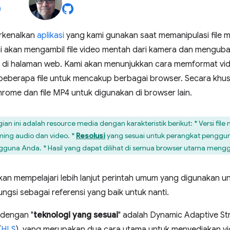
rkenalkan
aplikasi
yang kami gunakan saat memanipulasi file 
mi akan mengambil file video mentah dari kamera dan mengub
di halaman web. Kami akan menunjukkan cara memformat vid
eberapa file untuk mencakup berbagai browser. Secara khus
rome dan file MP4 untuk digunakan di browser lain.
agian ini adalah resource media dengan karakteristik berikut: * Vers
aming audio dan video. *
Resolusi
yang sesuai untuk perangkat penggu
gguna Anda. * Hasil yang dapat dilihat di semua browser utama men
a akan mempelajari lebih lanjut perintah umum yang digunakan u
ngsi sebagai referensi yang baik untuk nanti.
dengan "
teknologi yang sesuai
" adalah Dynamic Adaptive St
(
HLS
), yang merupakan dua cara utama untuk menyediakan v