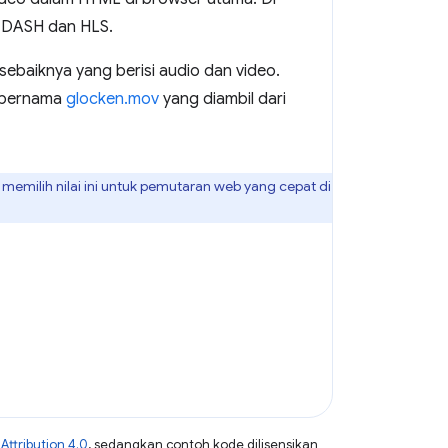
i DASH dan HLS.
sebaiknya yang berisi audio dan video.
k bernama
glocken.mov
yang diambil dari
ah memilih nilai ini untuk pemutaran web yang cepat di
ttribution 4.0
, sedangkan contoh kode dilisensikan