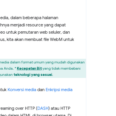
media, dalam beberapa halaman
ahnya menjadi resource yang dapat
eo untuk pemutaran web seluler, dan
us, kita akan membuat file WebM untuk
i file media dalam format umum yang mudah digunakan
na Anda. *
Kecepatan Bit
yang tidak membebani
ggunakan
teknologi yang sesuai
.
ntuk
Konversi media
dan
Enkripsi media
reaming over HTTP (
DASH
) atau HTTP
ideo dalam HTML di browser utama. Di