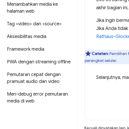
Menambahkan media ke
akhir bagian in
halaman web
Jika ingin berm
Tag <video> dan <source>
Jika Anda tidak 
Aksesibilitas media
Rathaus-Glocke
Framework media
Catatan:
Pemilihan f
perangkat seluler.
PWA dengan streaming offline
Pemutaran cepat dengan
Selanjutnya, ma
pramuat audio dan video
Men-debug error pemutaran
media di web
Kecuali dinyatakan lain, 