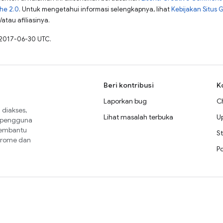
che 2.0
. Untuk mengetahui informasi selengkapnya, lihat
Kebijakan Situs 
atau afiliasinya.
 2017-06-30 UTC.
Beri kontribusi
K
Laporkan bug
C
diakses,
Lihat masalah terbuka
U
a pengguna
membantu
St
Chrome dan
P