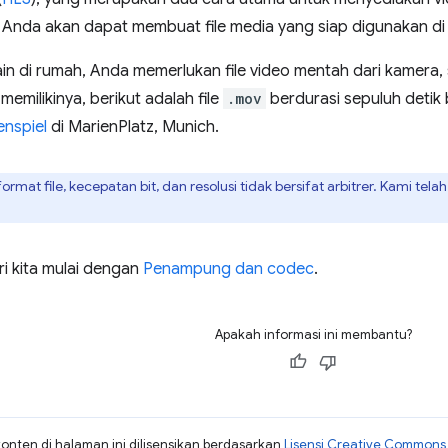
i, Anda akan dapat membuat file media yang siap digunakan d
ain di rumah, Anda memerlukan file video mentah dari kamera, 
memilikinya, berikut adalah file
.mov
berdurasi sepuluh deti
nspiel
di MarienPlatz, Munich.
ormat file, kecepatan bit, dan resolusi tidak bersifat arbitrer. Kami tel
ri kita mulai dengan
Penampung dan codec
.
Apakah informasi ini membantu?
konten di halaman ini dilisensikan berdasarkan
Lisensi Creative Commons A