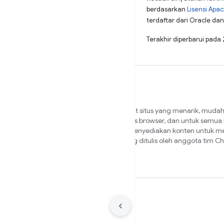
berdasarkan
Lisensi Apa
terdaftar dari Oracle dan/
Terakhir diperbarui pada
Kami ingin membantu Anda membuat situs yang menarik, mudah 
cepat, dan aman yang berfungsi lintas browser, dan untuk semu
Anda. Situs ini adalah tempat kami menyediakan konten untuk 
Anda dalam perjalanan tersebut, yang ditulis oleh anggota tim 
pakar eksternal.
Persyaratan
Privasi
Manage cookies