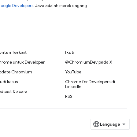
Google Developers
. Java adalah merek dagang
onten Terkait
Ikuti
hrome untuk Developer
@ChromiumDev pada X
pdate Chromium
YouTube
udi kasus
Chrome for Developers di
LinkedIn
odcast & acara
RSS