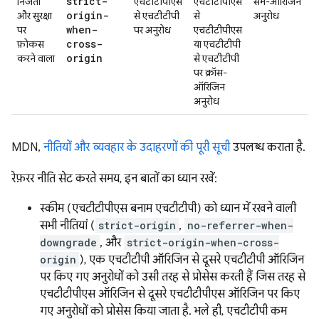
strict-
निजता
एचटीटीपीएस
एचटीटीपीएस
सेम-ऑरिजिन
origin-
और सुरक्षा
से एचटीटीपी
से
अनुरोध
when-
पर
पर अनुरोध
एचटीटीपीएस
cross-
फ़ोकस
या एचटीटीपी
origin
करने वाला
से एचटीटीपी
पर क्रॉस-
ऑरिजिन
अनुरोध
MDN,
नीतियों और व्यवहार के उदाहरणों की पूरी सूची
उपलब्ध कराता है.
रेफ़रर नीति सेट करते समय, इन बातों का ध्यान रखें:
स्कीम (एचटीटीपीएस बनाम एचटीटीपी) को ध्यान में रखने वाली
सभी नीतियां (
strict-origin
,
no-referrer-when-
downgrade
, और
strict-origin-when-cross-
origin
), एक एचटीटीपी ऑरिजिन से दूसरे एचटीटीपी ऑरिजिन
पर किए गए अनुरोधों को उसी तरह से प्रोसेस करती हैं जिस तरह से
एचटीटीपीएस ऑरिजिन से दूसरे एचटीटीपीएस ऑरिजिन पर किए
गए अनुरोधों को प्रोसेस किया जाता है. भले ही, एचटीटीपी कम