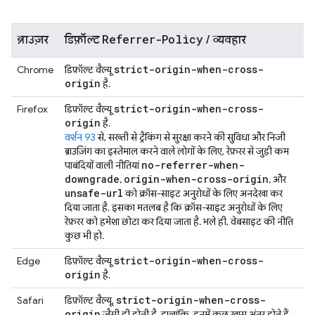
Referrer-Policy
ब्राउज़र
डिफ़ॉल्ट
/ व्यवहार
strict-origin-when-cross-
Chrome
डिफ़ॉल्ट वैल्यू
origin
है.
strict-origin-when-cross-
Firefox
डिफ़ॉल्ट वैल्यू
origin
है.
वर्शन 93
से, सख्ती से ट्रैकिंग से सुरक्षा करने की सुविधा और निजी
ब्राउज़िंग का इस्तेमाल करने वाले लोगों के लिए, रेफ़रर से जुड़ी कम
no-referrer-when-
पाबंदियों वाली नीतियां
downgrade
origin-when-cross-origin
,
, और
unsafe-url
को क्रॉस-साइट अनुरोधों के लिए अनदेखा कर
दिया जाता है. इसका मतलब है कि क्रॉस-साइट अनुरोधों के लिए
रेफ़रर को हमेशा छोटा कर दिया जाता है. भले ही, वेबसाइट की नीति
कुछ भी हो.
strict-origin-when-cross-
Edge
डिफ़ॉल्ट वैल्यू
origin
है.
strict-origin-when-cross-
Safari
डिफ़ॉल्ट वैल्यू,
origin
जैसी ही होती है. हालांकि, इनमें कुछ खास अंतर होते हैं.