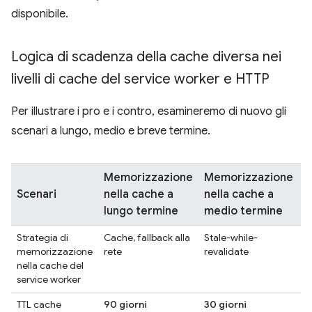
disponibile.
Logica di scadenza della cache diversa nei
livelli di cache del service worker e HTTP
Per illustrare i pro e i contro, esamineremo di nuovo gli
scenari a lungo, medio e breve termine.
Memorizzazione
Memorizzazione
M
Scenari
nella cache a
nella cache a
n
lungo termine
medio termine
b
Strategia di
Cache, fallback alla
Stale-while-
L
memorizzazione
rete
revalidate
c
nella cache del
service worker
TTL cache
90 giorni
30 giorni
1