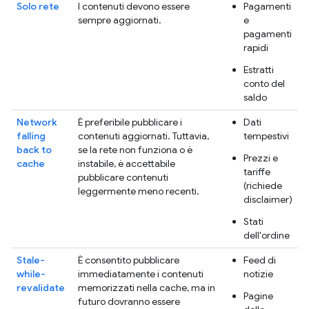
Solo rete
I contenuti devono essere
Pagamenti
sempre aggiornati.
e
pagamenti
rapidi
Estratti
conto del
saldo
Network
È preferibile pubblicare i
Dati
falling
contenuti aggiornati. Tuttavia,
tempestivi
back to
se la rete non funziona o è
Prezzi e
cache
instabile, è accettabile
tariffe
pubblicare contenuti
(richiede
leggermente meno recenti.
disclaimer)
Stati
dell'ordine
Stale-
È consentito pubblicare
Feed di
while-
immediatamente i contenuti
notizie
revalidate
memorizzati nella cache, ma in
Pagine
futuro dovranno essere