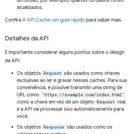
um botão, por exemplo) quando os dados forem
atualizados.
Confira
A API Cache: um guia rápido
para saber mais.
Detalhes da API
É importante considerar alguns pontos sobre o design
da API:
Os objetos
Request
são usados como chaves
exclusivas ao ler e gravar nesses caches. Para sua
conveniência, é possível transmitir uma string de
URL como
'https://example.com/index.html'
como a chave em vez de um objeto
Request
real,
e a API vai processar isso automaticamente para
você.
Os objetos
Response
são usados como os