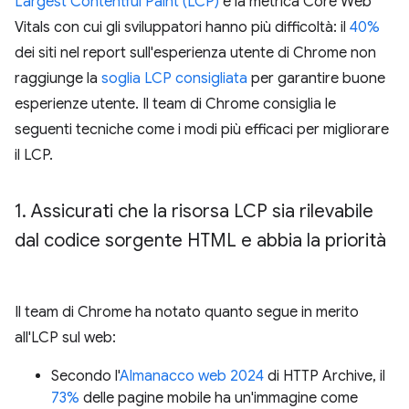
Largest Contentful Paint (LCP)
è la metrica Core Web
Vitals con cui gli sviluppatori hanno più difficoltà: il
40%
dei siti nel report sull'esperienza utente di Chrome non
raggiunge la
soglia LCP consigliata
per garantire buone
esperienze utente. Il team di Chrome consiglia le
seguenti tecniche come i modi più efficaci per migliorare
il LCP.
1
.
Assicurati che la risorsa LCP sia rilevabile
dal codice sorgente HTML e abbia la priorità
Il team di Chrome ha notato quanto segue in merito
all'LCP sul web:
Secondo l'
Almanacco web 2024
di HTTP Archive, il
73%
delle pagine mobile ha un'immagine come