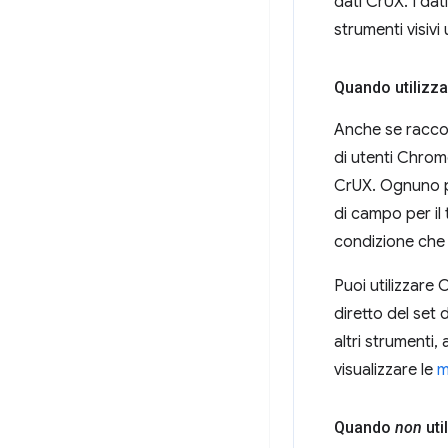
dati CrUX. I dat
strumenti visivi u
Quando utilizza
Anche se raccog
di utenti Chrome
CrUX. Ognuno p
di campo per il 
condizione che i
Puoi utilizzare 
diretto del set 
altri strumenti,
visualizzare le
m
Quando
non
uti