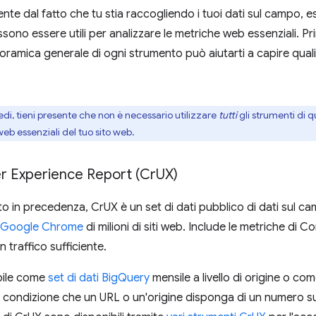
te dal fatto che tu stia raccogliendo i tuoi dati sul campo, e
no essere utili per analizzare le metriche web essenziali. Prim
oramica generale di ogni strumento può aiutarti a capire quali 
, tieni presente che non è necessario utilizzare
tutti
gli strumenti di qu
web essenziali del tuo sito web.
 Experience Report (Cr
UX)
in precedenza, CrUX è un set di dati pubblico di dati sul ca
 di Google Chrome
di milioni di siti web. Include le metriche di C
n traffico sufficiente.
bile come
set di dati BigQuery
mensile a livello di origine o co
a condizione che un URL o un'origine disponga di un numero suf