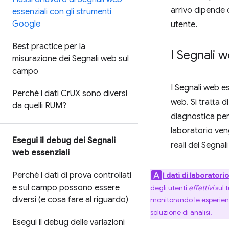
arrivo dipende d
essenziali con gli strumenti
Google
utente.
Best practice per la
I Segnali 
misurazione dei Segnali web sul
campo
I Segnali web es
Perché i dati Cr
UX sono diversi
web. Si tratta d
da quelli RUM?
diagnostica per
laboratorio ven
Esegui il debug dei Segnali
reali dei Segnal
web essenziali
Perché i dati di prova controllati
I dati di laboratorio
e sul campo possono essere
degli utenti
effettivi
sul 
diversi (e cosa fare al riguardo)
monitorando le esperienz
soluzione di analisi.
Esegui il debug delle variazioni