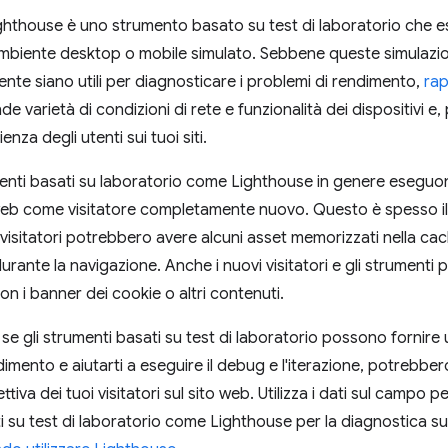
hthouse è uno strumento basato su test di laboratorio che es
ambiente desktop o mobile simulato. Sebbene queste simulazioni
lente siano utili per diagnosticare i problemi di rendimento,
rap
de varietà di condizioni di rete e funzionalità dei dispositivi 
ienza degli utenti sui tuoi siti.
enti basati su laboratorio come Lighthouse in genere eseguo
web come visitatore completamente nuovo. Questo è spesso il
 i visitatori potrebbero avere alcuni asset memorizzati nella cach
ante la navigazione. Anche i nuovi visitatori e gli strumenti po
n i banner dei cookie o altri contenuti.
se gli strumenti basati su test di laboratorio possono fornire 
dimento e aiutarti a eseguire il debug e l'iterazione, potrebb
ttiva dei tuoi visitatori sul sito web. Utilizza i dati sul campo p
i su test di laboratorio come Lighthouse per la diagnostica s