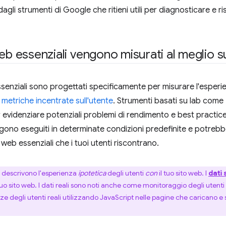
agli strumenti di Google che ritieni utili per diagnosticare e r
web essenziali vengono misurati al meglio 
senziali sono progettati specificamente per misurare l'esperien
i
metriche incentrate sull'utente
. Strumenti basati su lab come
 evidenziare potenziali problemi di rendimento e best practice.
gono eseguiti in determinate condizioni predefinite e potrebber
i web essenziali che i tuoi utenti riscontrano.
descrivono l'esperienza
ipotetica
degli utenti
con
il tuo sito web. I
dati 
tuo sito web. I dati reali sono noti anche come monitoraggio degli utenti
e degli utenti reali utilizzando JavaScript nelle pagine che caricano 