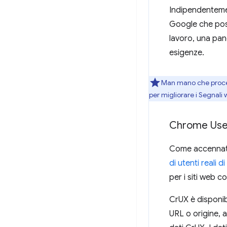
Indipendentemen
Google che posso
lavoro, una pan
esigenze.
Man mano che procedi
per migliorare i Segnali 
Chrome User
Come accennato 
di utenti reali
per i siti web co
CrUX è disponi
URL o origine, 