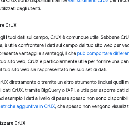
i di CrUX sono disponibili tramite
vari strumenti CrUX
per l'acc
tilizzati dagli utenti.
re Cr
UX
li i tuoi dati sul campo, CrUX è comunque utile. Sebbene CrU
, è utile confrontare i dati sul campo del tuo sito web per ved
resenta vantaggi e svantaggi, il che
può comportare differe
tuo sito web, CrUX è particolarmente utile per fornire una panor
l tuo sito web sia rappresentato nel suo set di dati.
CrUX direttamente o tramite un altro strumento (inclusi quelli me
di dati CrUX, tramite BigQuery o l'API, è utile per esporre dat
 ad esempio i dati a livello di paese spesso non sono disponibili 
etriche aggiuntive in CrUX
, che spesso non vengono visualizzat
lizzare Cr
UX