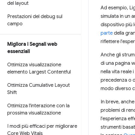
del layout
Ad esempio, Lig
simulata in un 
Prestazioni del debug sul
campo
dispositivo più 
parte
della gran
riflettere l'esper
Migliora i Segnali web
essenziali
Anche gli strum
di una pagina 
Ottimizza visualizzazione
nella vita reale
elemento Largest Contentful
precedenza o dur
Ottimizza Cumulative Layout
modo diverso co
Shift
In breve, anche 
Ottimizza l'interazione con la
problemi di ren
prossima visualizzazione
l'esperienza effe
I modi più efficaci per migliorare
strumenti basat
Core Web Vitals