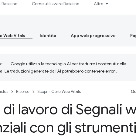
Baseline
Come utilizzare Baseline
Altro
re Web Vitals
Identità
App web progressive
Pa
Google utilizza la tecnologia AI per tradurre i contenuti nella
ta. Le traduzioni generate dall'AI potrebbero contenere errori.
icles
Risorse
Scopri i Core Web Vitals
Qu
i di lavoro di Segnali 
ziali con gli strumen