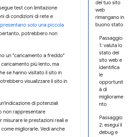
del tuo sito
egue test con limitazione
web
 di condizioni di rete e
rimangano in
buono stato
presentano solo una piccola
e, pertanto, potrebbero non
Passaggio
1: valuta lo
stato del
no un "caricamento a freddo"
sito web e
 caricamento più lento, ma
identifica
e se hanno visitato il sito in
le
trebbero visualizzare il sito in
opportunit
à di
migliorame
un'indicazione di potenziali
nto
ero non rappresentare
Passaggio
er misurare le prestazioni reali e
2: esegui il
u come migliorarle. Vedi anche
debug e