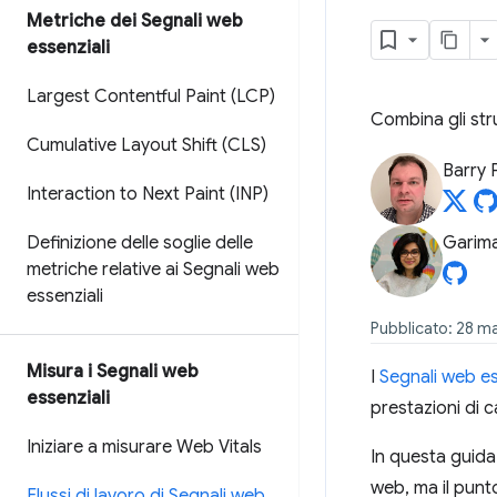
Metriche dei Segnali web
essenziali
Largest Contentful Paint (LCP)
Combina gli str
Cumulative Layout Shift (CLS)
Barry 
Interaction to Next Paint (INP)
Definizione delle soglie delle
Garim
metriche relative ai Segnali web
essenziali
Pubblicato: 28 
Misura i Segnali web
I
Segnali web es
essenziali
prestazioni di ca
Iniziare a misurare Web Vitals
In questa guida 
web, ma il punto
Flussi di lavoro di Segnali web