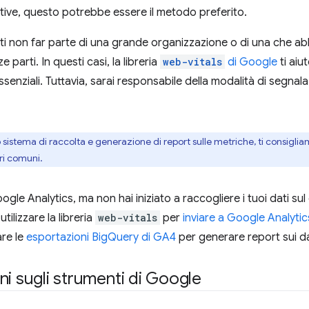
cative, questo potrebbe essere il metodo preferito.
sti non far parte di una grande organizzazione o di una che ab
e parti. In questi casi, la libreria
web-vitals
di Google
ti aiu
enziali. Tuttavia, sarai responsabile della modalità di segnalaz
o sistema di raccolta e generazione di report sulle metriche, ti consigl
ri comuni.
Google Analytics, ma non hai iniziato a raccogliere i tuoi dati s
utilizzare la libreria
web-vitals
per
inviare a Google Analytics
are le
esportazioni BigQuery di GA4
per generare report sui da
ni sugli strumenti di Google