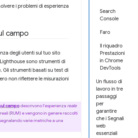
isolvere i problemi di esperienza
Search
Console
sul campo
Faro
Il riquadro
za degli utenti sul tuo sito
Prestazioni
in Chrome
 Lighthouse sono strumenti di
DevTools
 Gli strumenti basati su test di
o non riflettere le misurazioni
Un flusso di
lavoro in tre
passaggi
per
sul campo
descrivono l'esperienza
reale
garantire
 reali (RUM) e vengono in genere raccolti
che i Segnali
e segnalando varie metriche a una
web
essenziali