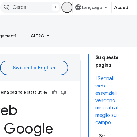
/
Accedi
gamenti
ALTRO
Su questa
pagina
I Segnali
web
esta pagina è stata utile?
essenziali
vengono
web
misurati al
meglio sul
ti Google
campo
Se