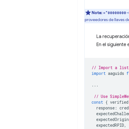
Nota:
="00000000-
proveedores de llaves d
La recuperació
En el siguiente
// Import a list
import
aaguids
f
...
// Use SimpleWe
const
{
verified
response
:
cred
expectedChalle
expectedOrigin
expectedRPID
,