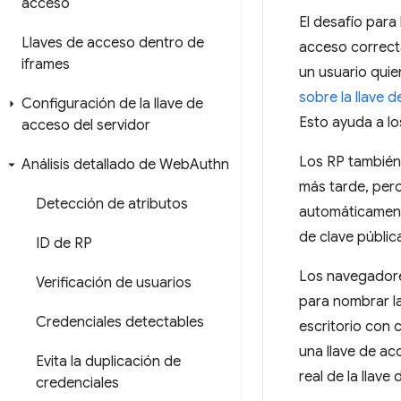
acceso
El desafío para 
Llaves de acceso dentro de
acceso correcta
iframes
un usuario quie
sobre la llave 
Configuración de la llave de
Esto ayuda a lo
acceso del servidor
Los RP también
Análisis detallado de Web
Authn
más tarde, pero
Detección de atributos
automáticamente
de clave públic
ID de RP
Los navegadore
Verificación de usuarios
para nombrar l
Credenciales detectables
escritorio con
una llave de ac
Evita la duplicación de
real de la llave
credenciales