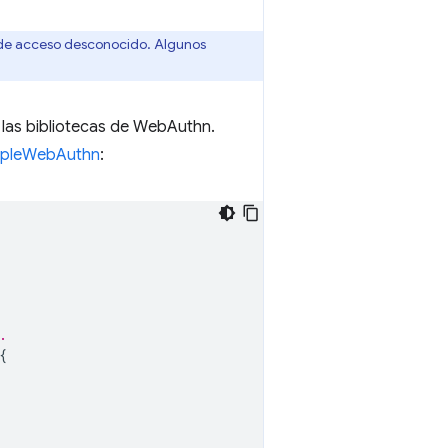
 de acceso desconocido. Algunos
las bibliotecas de WebAuthn.
mpleWebAuthn
:
.
{