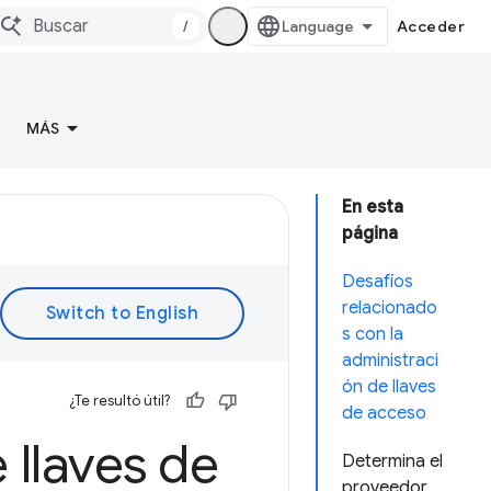
/
Acceder
MÁS
En esta
página
Desafíos
relacionado
s con la
administraci
ón de llaves
¿Te resultó útil?
de acceso
 llaves de
Determina el
proveedor