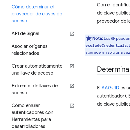
Con el identifi
Cómo determinar el
de clave públic
proveedor de claves de
acceso
proveedor de la
API de Signal
Nota:
Los RP puede
.
excludeCredentials
Asociar orígenes
aparecerán solo una vez
relacionados
Crear automáticamente
Determina
una llave de acceso
Extremos de llaves de
El
AAGUID
es un
acceso
autenticador).
de clave públic
Cómo emular
autenticadores con
Herramientas para
desarrolladores