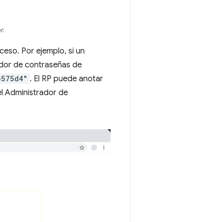
r.
ceso. Por ejemplo, si un
rador de contraseñas de
b575d4"
. El RP puede anotar
 el Administrador de