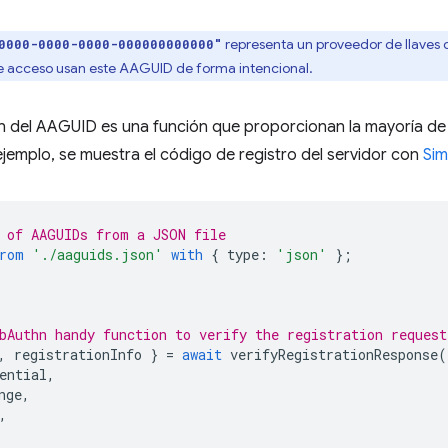
representa un proveedor de llaves
0000-0000-0000-000000000000"
e acceso usan este AAGUID de forma intencional.
n del AAGUID es una función que proporcionan la mayoría de 
 ejemplo, se muestra el código de registro del servidor con
Si
 of AAGUIDs from a JSON file
rom
'./aaguids.json'
with
{
type
:
'json'
};
bAuthn handy function to verify the registration request
,
registrationInfo
}
=
await
verifyRegistrationResponse
(
ential
,
nge
,
,