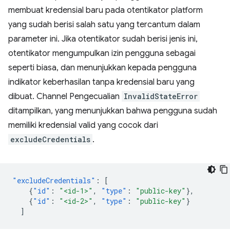
membuat kredensial baru pada otentikator platform
yang sudah berisi salah satu yang tercantum dalam
parameter ini. Jika otentikator sudah berisi jenis ini,
otentikator mengumpulkan izin pengguna sebagai
seperti biasa, dan menunjukkan kepada pengguna
indikator keberhasilan tanpa kredensial baru yang
dibuat. Channel Pengecualian
InvalidStateError
ditampilkan, yang menunjukkan bahwa pengguna sudah
memiliki kredensial valid yang cocok dari
excludeCredentials
.
"excludeCredentials"
:
[
{
"id"
:
"<id-1>"
,
"type"
:
"public-key"
},
{
"id"
:
"<id-2>"
,
"type"
:
"public-key"
}
]