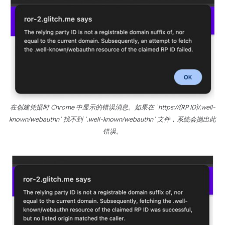
在创建凭据时 Chrome 中显示的错误消息。如果在 `https://{RP ID}/.well-
known/webauthn` 找不到 `.well-known/webauthn` 文件，系统会抛出此
错误。