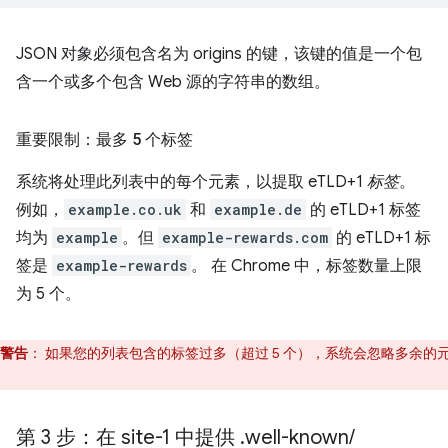
JSON 对象必须包含名为 origins 的键，该键的值是一个包
含一个或多个包含 Web 源的字符串的数组。
重要限制：最多 5 个标签
系统将处理此列表中的每个元素，以提取 eTLD+1
标签
。
例如，
example.co.uk
和
example.de
的 eTLD+1 标签
均为
example
。但
example-rewards.com
的 eTLD+1 标
签是
example-rewards
。 在 Chrome 中，标签数量上限
为 5 个。
警告
：
如果您的列表包含的标签过多（超过 5 个），系统会忽略多余的
。
第 3 步：在 site-1 中提供
.
well-known
/