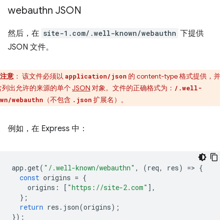
webauthn JSON
然后，在
site-1.com/.well-known/webauthn
下提供
JSON 文件。
注意
：
该文件必须以
的 content-type 格式提供，
application/json
含列出允许的来源的单个
JSON
对象。文件的正确格式为：
/.well-
（不包含
扩展名）。
wn/webauthn
.json
例如，在 Express 中：
app
.
get
(
"/.well-known/webauthn"
,
(
req
,
res
)
=
>
{
const
origins
=
{
origins
:
[
"https://site-2.com"
],
};
return
res
.
json
(
origins
);
});