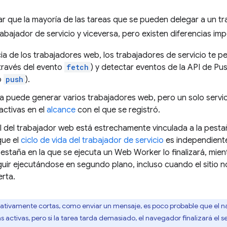
ar que la mayoría de las tareas que se pueden delegar a un 
rabajador de servicio y viceversa, pero existen diferencias imp
ia de los trabajadores web, los trabajadores de servicio te pe
 través del evento
fetch
) y detectar eventos de la API de Pu
o
push
).
a puede generar varios trabajadores web, pero un solo servic
activas en el
alcance
con el que se registró.
il del trabajador web está estrechamente vinculada a la pesta
que el
ciclo de vida del trabajador de servicio
es independiente
pestaña en la que se ejecuta un Web Worker lo finalizará, mie
uir ejecutándose en segundo plano, incluso cuando el sitio 
erta.
elativamente cortas, como enviar un mensaje, es poco probable que el n
activas, pero si la tarea tarda demasiado, el navegador finalizará el ser