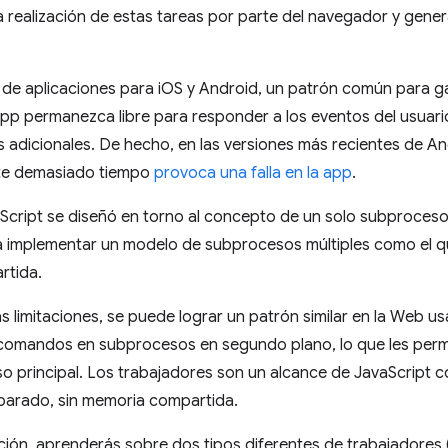
la realización de estas tareas por parte del navegador y gene
o de aplicaciones para iOS y Android, un patrón común para g
 app permanezca libre para responder a los eventos del usua
 adicionales. De hecho, en las versiones más recientes de A
nte demasiado tiempo
provoca una falla en la app
.
aScript se diseñó en torno al concepto de un solo subproces
a implementar un modelo de subprocesos múltiples como el qu
rtida.
s limitaciones, se puede lograr un patrón similar en la Web 
omandos en subprocesos en segundo plano, lo que les permite 
o principal. Los trabajadores son un alcance de JavaScript 
arado, sin memoria compartida.
ción, aprenderás sobre dos tipos diferentes de trabajadores