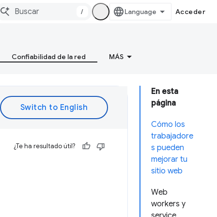
/
Acceder
Confiabilidad de la red
MÁS
En esta
página
Cómo los
trabajadore
¿Te ha resultado útil?
s pueden
mejorar tu
sitio web
Web
workers y
service