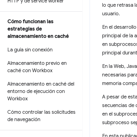
HTTP y de service worker
lo que retrasa 
usuario.
Cómo funcionan las
En el desarroll
estrategias de
principal de la
almacenamiento en caché
en subprocesos
La guía sin conexión
principal dura
Almacenamiento previo en
En la Web, Jav
caché con Workbox
necesarias par
memoria compa
Almacenamiento en caché del
entorno de ejecución con
A pesar de esta
Workbox
secuencias de c
Cómo controlar las solicitudes
en el subproces
de navegación
subproceso sep
En esta publica