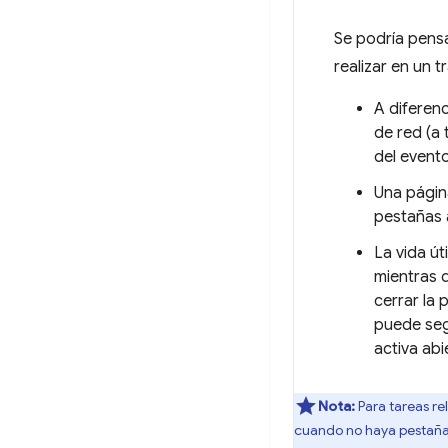
Se podría pens
realizar en un t
A diferenc
de red (a
del event
Una págin
pestañas 
La vida út
mientras 
cerrar la 
puede seg
activa abi
Nota:
Para tareas r
cuando no haya pestañas 