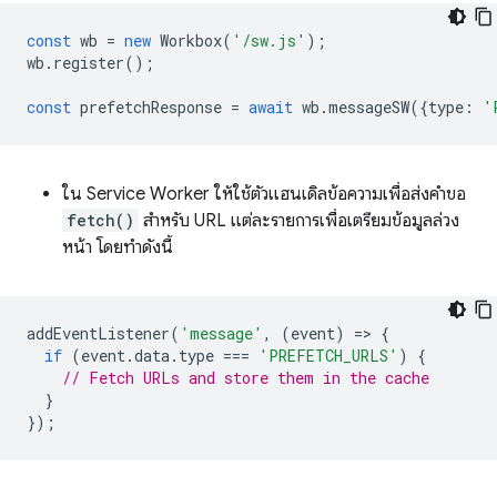
const
wb
=
new
Workbox
(
'/sw.js'
);
wb
.
register
();
const
prefetchResponse
=
await
wb
.
messageSW
({
type
:
'
ใน Service Worker ให้ใช้ตัวแฮนเดิลข้อความเพื่อส่งคําขอ
fetch()
สําหรับ URL แต่ละรายการเพื่อเตรียมข้อมูลล่วง
หน้า โดยทําดังนี้
addEventListener
(
'message'
,
(
event
)
=
>
{
if
(
event
.
data
.
type
===
'PREFETCH_URLS'
)
{
// Fetch URLs and store them in the cache
}
});