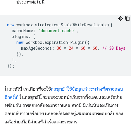
ประเภทต่อไปนี้
new
workbox
.
strategies
.
StaleWhileRevalidate
({
cacheName
:
'document-cache'
,
plugins
:
[
new
workbox
.
expiration
.
Plugin
({
maxAgeSeconds
:
30
*
24
*
60
*
60
,
// 30 Days
}),
],
});
ในกรณีนี้ เราเลือกที่จะใช้
กลยุทธ์ "ใช้ข้อมูลเก่าระหว่างที่ตรวจสอบ
อีกครั้ง"
ในกลยุทธ์นี้ ระบบจะขอหน้าเว็บจากทั้งแคชและเครือข่าย
พร้อมกัน การตอบกลับจะมาจากแคช หากมี มิเช่นนั้นจะเป็นการ
ตอบกลับจากเครือข่าย แคชจะอัปเดตอยู่เสมอตามการตอบกลับของ
เครือข่ายเมื่อมีคำขอที่สำเร็จแต่ละรายการ