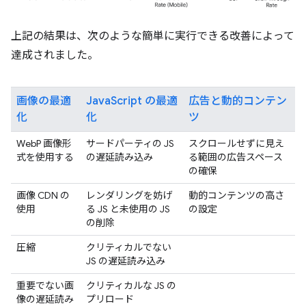
上記の結果は、次のような簡単に実行できる改善によって
達成されました。
画像の最適
JavaScript の最適
広告と動的コンテン
化
化
ツ
WebP 画像形
サードパーティの JS
スクロールせずに見え
式を使用する
の遅延読み込み
る範囲の広告スペース
の確保
画像 CDN の
レンダリングを妨げ
動的コンテンツの高さ
使用
る JS と未使用の JS
の設定
の削除
圧縮
クリティカルでない
JS の遅延読み込み
重要でない画
クリティカルな JS の
像の遅延読み
プリロード