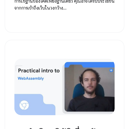
การใช้ฐานของโค้ดเพียงฐานเดียว คุณอาจได้รับประโยชน์
จากการเข้าถึงเว็บในวงกว้าง...