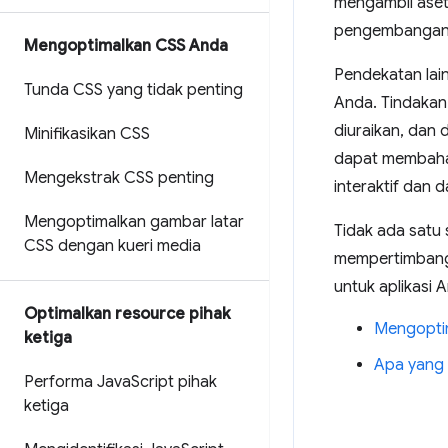
mengambil aset 
pengembangan d
Mengoptimalkan CSS Anda
Pendekatan lai
Tunda CSS yang tidak penting
Anda. Tindakan
diuraikan, dan 
Minifikasikan CSS
dapat membah
Mengekstrak CSS penting
interaktif dan
Mengoptimalkan gambar latar
Tidak ada satu 
CSS dengan kueri media
mempertimbangka
untuk aplikasi 
Optimalkan resource pihak
Mengopti
ketiga
Apa yang 
Performa Java
Script pihak
ketiga