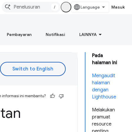
/
Masuk
Pembayaran
Notifikasi
LAINNYA
Pada
halaman ini
Mengaudit
halaman
dengan
 informasi ini membantu?
Lighthouse
tan
Melakukan
pramuat
resource
penting