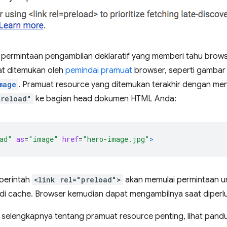
 permintaan pengambilan deklaratif yang memberi tahu brow
at ditemukan oleh
pemindai pramuat
browser, seperti gambar 
mage
. Pramuat resource yang ditemukan terakhir dengan m
preload"
ke bagian head dokumen HTML Anda:
ad"
as
=
"image"
href
=
"hero-image.jpg"
>
perintah
<link rel="preload">
akan memulai permintaan u
i cache. Browser kemudian dapat mengambilnya saat diperl
i selengkapnya tentang pramuat resource penting, lihat pan