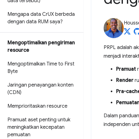
data tersebut)
Mengapa data Cr
UX berbeda
dengan data RUM saya?
Housse
Mengoptimalkan pengiriman
PRPL adalah ak
resource
menjadi interak
Mengoptimalkan Time to First
Pramuat
r
Byte
Render
ru
Jaringan penayangan konten
Pra-cach
(CDN)
Pemuatan
Memprioritaskan resource
Dalam panduan i
Pramuat aset penting untuk
independen unt
meningkatkan kecepatan
pemuatan