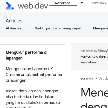
Referensi
Temukan
Alur kerja Data Web Inti dengan
alat Google
Articles
Mengoptimalkan Data Web Inti
AI dan web
Waktu pemuatan yang cepat
Mempelaj
untuk pengambil keputusan
bisnis
Mengukur performa di
konten ke dalam 
lapangan
kesalahan.
Menggunakan Laporan UX
Chrome untuk melihat performa
Beranda
Articl
di lapangan
Mene
Alasan data lab dan lapangan
bisa berbeda (dan tindakan
deng
yang harus dilakukan terhadap