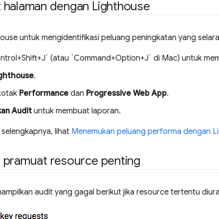
 halaman dengan Lighthouse
house untuk mengidentifikasi peluang peningkatan yang selar
ntrol+Shift+J` (atau `Command+Option+J` di Mac) untuk me
ighthouse
.
kotak
Performance
dan
Progressive Web App
.
kan Audit
untuk membuat laporan.
 selengkapnya, lihat
Menemukan peluang performa dengan L
 pramuat resource penting
mpilkan audit yang gagal berikut jika resource tertentu diura