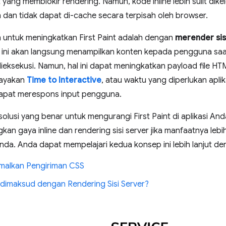
yang memblokir rendering. Namun, kode inline lebih sulit dikel
an tidak dapat di-cache secara terpisah oleh browser.
n untuk meningkatkan First Paint adalah dengan
merender sis
 ini akan langsung menampilkan konten kepada pengguna saat 
dieksekusi. Namun, hal ini dapat meningkatkan payload file HT
ayakan
Time to Interactive
, atau waktu yang diperlukan apli
 dapat merespons input pengguna.
solusi yang benar untuk mengurangi First Paint di aplikasi A
n gaya inline dan rendering sisi server jika manfaatnya leb
Anda. Anda dapat mempelajari kedua konsep ini lebih lanjut den
malkan Pengiriman CSS
dimaksud dengan Rendering Sisi Server?