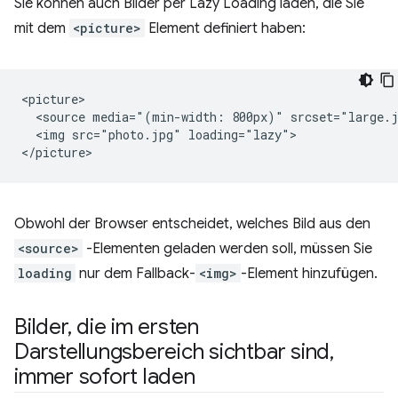
Sie können auch Bilder per Lazy Loading laden, die Sie
mit dem
<picture>
Element definiert haben:
<picture>

  <source media="(min-width: 800px)" srcset="large.j
  <img src="photo.jpg" loading="lazy">

Obwohl der Browser entscheidet, welches Bild aus den
<source>
-Elementen geladen werden soll, müssen Sie
loading
nur dem Fallback-
<img>
-Element hinzufügen.
Bilder
,
die im ersten
Darstellungsbereich sichtbar sind
,
immer sofort laden