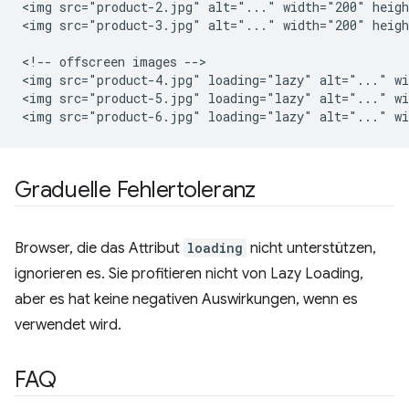
<img src="product-2.jpg" alt="..." width="200" heigh
<img src="product-3.jpg" alt="..." width="200" heigh
<!-- offscreen images -->

<img src="product-4.jpg" loading="lazy" alt="..." wi
<img src="product-5.jpg" loading="lazy" alt="..." wi
Graduelle Fehlertoleranz
Browser, die das Attribut
loading
nicht unterstützen,
ignorieren es. Sie profitieren nicht von Lazy Loading,
aber es hat keine negativen Auswirkungen, wenn es
verwendet wird.
FAQ