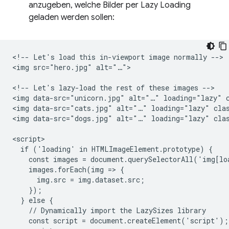
anzugeben, welche Bilder per Lazy Loading
geladen werden sollen:
<!-- Let's load this in-viewport image normally -->

<img src="hero.jpg" alt="…">

<!-- Let's lazy-load the rest of these images -->

<img data-src="unicorn.jpg" alt="…" loading="lazy" c
<img data-src="cats.jpg" alt="…" loading="lazy" clas
<img data-src="dogs.jpg" alt="…" loading="lazy" clas
<script>

  if ('loading' in HTMLImageElement.prototype) {

    const images = document.querySelectorAll('img[lo
    images.forEach(img => {

      img.src = img.dataset.src;

    });

  } else {

    // Dynamically import the LazySizes library

    const script = document.createElement('script');
