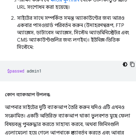
পরীক্ষা করুন যে
ক্ষতির মূল্যায়ন
থেকে তালিকাভুক্ত প্রতিটি
URL সংশোধন করা হয়েছে।
সাইটের সাথে সম্পর্কিত সমস্ত অ্যাকাউন্টের জন্য আরও
একবার পাসওয়ার্ড পরিবর্তন করুন (উদাহরণস্বরূপ, FTP
অ্যাক্সেস, ডাটাবেস অ্যাক্সেস, সিস্টেম অ্যাডমিনিস্ট্রেটর এবং
CMS অ্যাকাউন্টগুলির জন্য লগইন)। ইউনিক্স-ভিত্তিক
সিস্টেমে:
$passwd
কোন ব্যাকআপ উপলব্ধ
আপনার সাইটের দুটি ব্যাকআপ তৈরি করুন যদিও এটি এখনও
সংক্রামিত। একটি অতিরিক্ত ব্যাকআপ থাকা ভুলবশত মুছে ফেলা
বিষয়বস্তু পুনরুদ্ধার করতে সাহায্য করবে, অথবা জিনিসগুলি
এলোমেলো হয়ে গেলে আপনাকে প্রত্যাবর্তন করতে এবং আবার