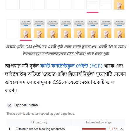
রেন্ডার-ব্লকিং CSS (শীর্ষ) সহ একটি পৃষ্ঠা লোড করার তুলনা এবং একটি 3G সংযোগে
ইনলাইনযুক্ত সমালোচনামূলক CSS (নীচের) সাথে একই পৃষ্ঠা
আপনার যদি দুর্বল
ফার্স্ট কনটেন্টফুল পেইন্ট (FCP)
থাকে এবং
লাইটহাউস অডিটে "রেন্ডার-ব্লকিং রিসোর্স নির্মূল" সুযোগটি দেখেন
তাহলে সমালোচনামূলক CSSকে যেতে দেওয়া একটি ভাল
ধারণা।