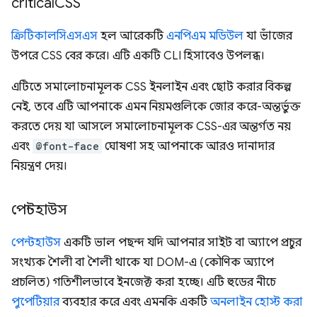
critical
CSS
ক্রিটিকালসিএসএস
হল আরেকটি
এনপিএম মডিউল
যা ভাঁজের
উপরে CSS বের করে। এটি একটি CLI হিসাবেও উপলব্ধ।
এটিতে সমালোচনামূলক CSS ইনলাইন এবং ছোট করার বিকল্প
নেই, তবে এটি আপনাকে এমন নিয়মগুলিকে জোর করে-অন্তর্ভুক্ত
করতে দেয় যা আসলে সমালোচনামূলক CSS-এর অন্তর্গত নয়
এবং
@font-face
ঘোষণা সহ আপনাকে আরও দানাদার
নিয়ন্ত্রণ দেয়।
পেন্টহাউস
পেন্টহাউস
একটি ভাল পছন্দ যদি আপনার সাইট বা অ্যাপে প্রচুর
সংখ্যক শৈলী বা শৈলী থাকে যা DOM-এ (কৌণিক অ্যাপে
প্রচলিত) গতিশীলভাবে ইনজেক্ট করা হচ্ছে। এটি হুডের নীচে
পুপেটিয়ার
ব্যবহার করে এবং এমনকি একটি
অনলাইন হোস্ট করা