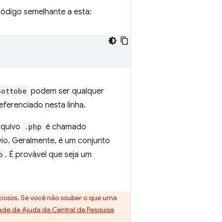
código semelhante a esta:
nottobe
podem ser qualquer
eferenciado nesta linha.
rquivo
.php
é chamado
vio. Geralmente, é um conjunto
p
. É provável que seja um
iosos. Se você não souber o que uma
e de Ajuda da Central da Pesquisa