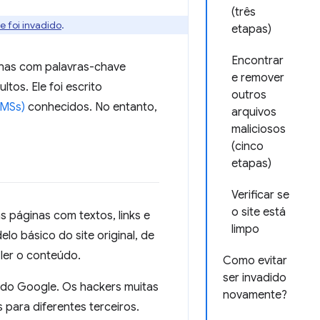
(três
te foi invadido
.
etapas)
Encontrar
ginas com palavras-chave
e remover
ltos. Ele foi escrito
outros
CMSs)
conhecidos. No entanto,
arquivos
maliciosos
(cinco
etapas)
Verificar se
o site está
s páginas com textos, links e
limpo
o básico do site original, de
 ler o conteúdo.
Como evitar
ser invadido
o do Google. Os hackers muitas
novamente?
 para diferentes terceiros.