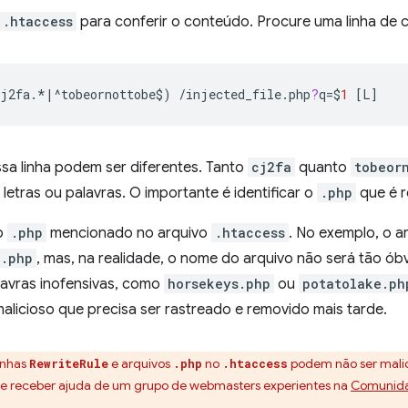
.htaccess
para conferir o conteúdo. Procure uma linha de 
cj2fa
.
*|^
tobeornottobe
$
)
/
injected_file
.
php
?
q
=
$
1
[
L
]
ssa linha podem ser diferentes. Tanto
cj2fa
quanto
tobeor
etras ou palavras. O importante é identificar o
.php
que é r
o
.php
mencionado no arquivo
.htaccess
. No exemplo, o a
e.php
, mas, na realidade, o nome do arquivo não será tão ób
lavras inofensivas, como
horsekeys.php
ou
potatolake.ph
alicioso que precisa ser rastreado e removido mais tarde.
inhas
e arquivos
no
podem não ser malic
RewriteRule
.php
.htaccess
ode receber ajuda de um grupo de webmasters experientes na
Comunidad