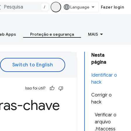
/
Fazer login
Web Apps
Proteção e segurança
MAIS
Nesta
página
Identificar o
hack
Isso foi útil?
Corrigir o
vras-chave
hack
Verificar o
arquivo
.htaccess