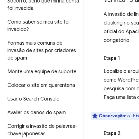
Socorro
,
acho que minha conta
foi invadida
A invasão de li
Como saber se meu site foi
cloaking no seu
invadido?
oficial do Apa
obrigatório.
Formas mais comuns de
invasão de sites por criadores
de spam
Etapa 1
Localize o arq
Monte uma equipe de suporte
como WordPress
Colocar o site em quarentena
pesquisa com o
Faça uma lista 
Usar o Search Console
Avaliar os danos do spam
Observação
:
o
.ht
Corrigir a invasão de palavras-
Etapa 2
chave japonesas