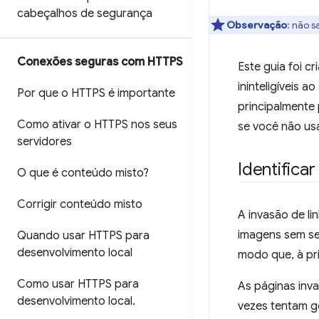
cabeçalhos de segurança
Observação
:
não sa
Conexões seguras com HTTPS
Este guia foi 
ininteligíveis a
Por que o HTTPS é importante
principalmente
Como ativar o HTTPS nos seus
se você não usa
servidores
Identificar
O que é conteúdo misto?
Corrigir conteúdo misto
A invasão de li
imagens sem se
Quando usar HTTPS para
desenvolvimento local
modo que, à pri
Como usar HTTPS para
As páginas inva
desenvolvimento local
.
vezes tentam ge