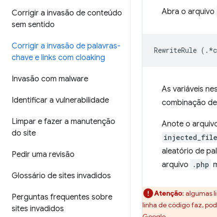
Abra o arquivo
Corrigir a invasão de conteúdo
sem sentido
Corrigir a invasão de palavras-
RewriteRule
(.
*
chave e links com cloaking
Invasão com malware
As variáveis ne
Identificar a vulnerabilidade
combinação de l
Limpar e fazer a manutenção
Anote o arquiv
do site
injected_fil
aleatório de pa
Pedir uma revisão
arquivo
.php
m
Glossário de sites invadidos
Atenção
:
algumas l
Perguntas frequentes sobre
linha de código faz, p
sites invadidos
Google
.