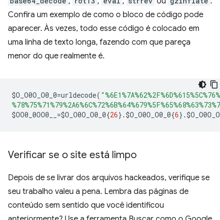
base64_decode
,
rot13
,
eval
,
strrev
ou
gzinflate
.
Confira um exemplo de como o bloco de código pode
aparecer. Às vezes, todo esse código é colocado em
uma linha de texto longa, fazendo com que pareça
menor do que realmente é.
$
O_O0O_O0_0
=
urldecode
(
"%6E1%7A%62%2F%6D%615%5C%76%
%78%75%71%79%2A6%6C%72%6B%64%679%5F%65%68%63%73%7
$
OO0_0OO0__
=
$
O_O0O_O0_0
{
26
}.
$
O_O0O_O0_0
{
6
}.
$
O_O0O_O
Verificar se o site está limpo
Depois de se livrar dos arquivos hackeados, verifique se
seu trabalho valeu a pena. Lembra das páginas de
conteúdo sem sentido que você identificou
anteriormente? Use a ferramenta Buscar como o Google