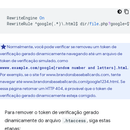
RewriteEngine
On
RewriteRule
^
google
(.
*
)
\
.
html
$
dir
/
file
.
php
?
google
=
$
Normalmente, você pode verificar se removeu um token de
verificação gerado dinamicamente navegando até um arquivo de
token de verificação simulado, como
.
wwww.example.com/google[random number and letters].html
Por exemplo, se o site for www.brandonsbaseballcards.com, tente
navegar até www.brandonsbaseballcards.com/google1234.html. Se
essa página retornar um HTTP 404, é provável que o token de
verificação gerado dinamicamente esteja corrigido.
Para remover o token de verificação gerado
dinamicamente do arquivo
.htaccess
, siga estas
etapas: