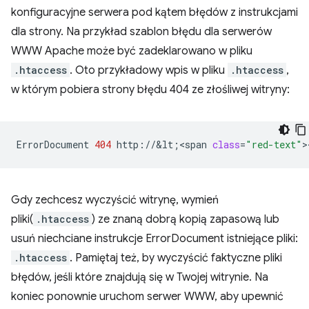
konfiguracyjne serwera pod kątem błędów z instrukcjami
dla strony. Na przykład szablon błędu dla serwerów
WWW Apache może być zadeklarowano w pliku
.htaccess
. Oto przykładowy wpis w pliku
.htaccess
,
w którym pobiera strony błędu 404 ze złośliwej witryny:
ErrorDocument
404
http://&lt
;
<span
class
=
"red-text"
>
Gdy zechcesz wyczyścić witrynę, wymień
pliki(
.htaccess
) ze znaną dobrą kopią zapasową lub
usuń niechciane instrukcje ErrorDocument istniejące pliki:
.htaccess
. Pamiętaj też, by wyczyścić faktyczne pliki
błędów, jeśli które znajdują się w Twojej witrynie. Na
koniec ponownie uruchom serwer WWW, aby upewnić