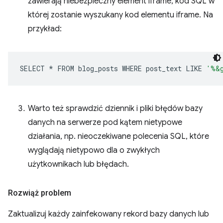
zawierają niebezpieczny element iframe, kod SQL w
której zostanie wyszukany kod elementu iframe. Na
przykład:
SELECT
*
FROM
blog_posts
WHERE
post_text
LIKE
'%&
Warto też sprawdzić dziennik i pliki błędów bazy
danych na serwerze pod kątem nietypowe
działania, np. nieoczekiwane polecenia SQL, które
wyglądają nietypowo dla o zwykłych
użytkownikach lub błędach.
Rozwiąż problem
Zaktualizuj każdy zainfekowany rekord bazy danych lub