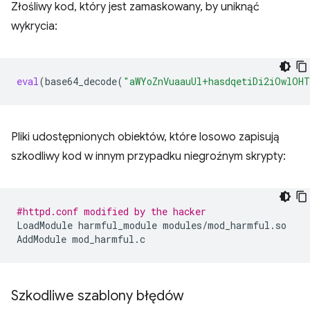
Złośliwy kod, który jest zamaskowany, by uniknąć
wykrycia:
eval
(
base64_decode
(
"aWYoZnVuaauUl+hasdqetiDi2iOwlOHT
Pliki udostępnionych obiektów, które losowo zapisują
szkodliwy kod w innym przypadku niegroźnym skrypty:
#httpd.conf modified by the hacker
LoadModule
harmful_module
modules/mod_harmful.so

AddModule
Szkodliwe szablony błędów