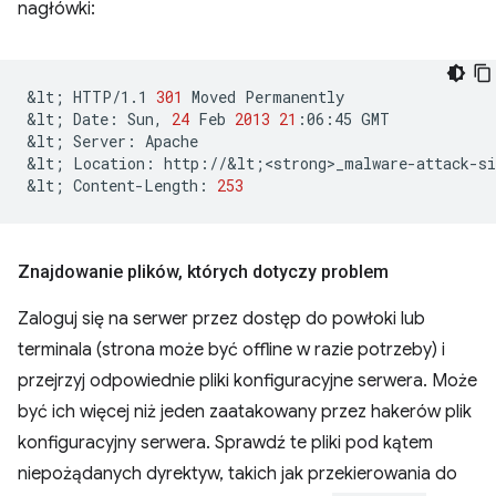
nagłówki:
&lt
;
HTTP/1.1
301
Moved
Permanently

&lt
;
Date:
Sun,
24
Feb
2013
21
:06:45
GMT

&lt
;
Server:
Apache

&lt
;
Location:
http://&lt
;
<strong>_malware-attack-s
&lt
;
Content-Length:
253
Znajdowanie plików
,
których dotyczy problem
Zaloguj się na serwer przez dostęp do powłoki lub
terminala (strona może być offline w razie potrzeby) i
przejrzyj odpowiednie pliki konfiguracyjne serwera. Może
być ich więcej niż jeden zaatakowany przez hakerów plik
konfiguracyjny serwera. Sprawdź te pliki pod kątem
niepożądanych dyrektyw, takich jak przekierowania do