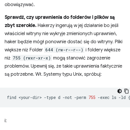
obowiązywać.
Sprawdź, czy uprawnienia do folderów i plików są
zbyt szerokie.
Hakerzy ingerują w jej działanie bo jeśli
właściciel witryny nie wykryje zmienionych uprawnień,
haker będzie mógł ponownie dostać się do witryny. Pliki
większe niż Folder
644 (rw-r--r--)
i foldery większe
niż
755 (rwxr-xr-x)
mogą stanowić zagrożenie
problemów. Upewnij się, że takie uprawnienia faktycznie
są potrzebne. Wł. Systemy typu Unix, spróbuj:
find
<your-dir>
-type
d
-not
-perm
755
-exec
ls
-ld
i: