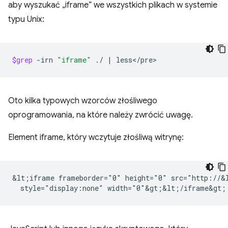
aby wyszukać „iframe” we wszystkich plikach w systemie
typu Unix:
$grep
-irn
"iframe"
./
|
Oto kilka typowych wzorców złośliwego
oprogramowania, na które należy zwrócić uwagę.
Element iframe, który wczytuje złośliwą witrynę:
&lt;iframe frameborder="0" height="0" src="http://&l