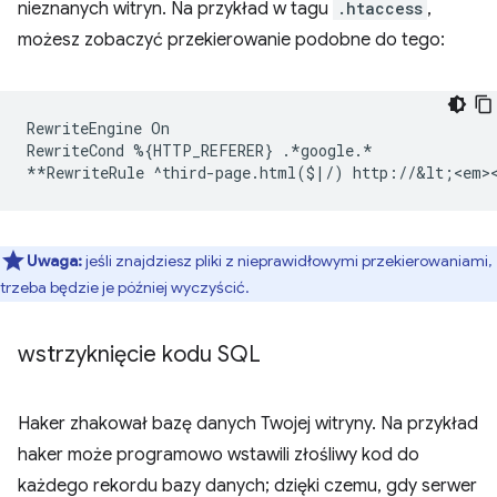
nieznanych witryn. Na przykład w tagu
.htaccess
,
możesz zobaczyć przekierowanie podobne do tego:
RewriteEngine
On

RewriteCond
%
{
HTTP_REFERER
}
.*google.*

**RewriteRule
^third-page.html
(
$
|
/
)
http://&lt
;
<em>
Uwaga:
jeśli znajdziesz pliki z nieprawidłowymi przekierowaniami,
trzeba będzie je później wyczyścić.
wstrzyknięcie kodu SQL
Haker zhakował bazę danych Twojej witryny. Na przykład
haker może programowo wstawili złośliwy kod do
każdego rekordu bazy danych; dzięki czemu, gdy serwer