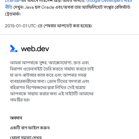
License
-এর অধীনে লাইসেন্স প্রাপ্ত। আরও জানতে,
Google Developers সাইট
নীতি
দেখুন। Java হল Oracle এবং/অথবা তার অ্যাফিলিয়েট সংস্থার রেজিস্টার্ড
ট্রেডমার্ক।
2015-01-01 UTC-তে শেষবার আপডেট করা হয়েছে।
আমরা আপনাকে সুন্দর, অ্যাক্সেসযোগ্য, দ্রুত এবং
নিরাপদ ওয়েবসাইট তৈরি করতে সাহায্য করতে চাই
যা ক্রস-ব্রাউজার কাজ করে এবং আপনার সমস্ত
ব্যবহারকারীদের জন্য। ক্রোম টিমের সদস্যরা এবং
বহিরাগত বিশেষজ্ঞদের দ্বারা লিখিত সেই যাত্রায়
আপনাকে সাহায্য করার জন্য এই সাইটটি আমাদের
সামগ্রীর ঘর৷
অবদান
একটি বাগ ফাইল করুন
খোলা সমস্যা দেখুন