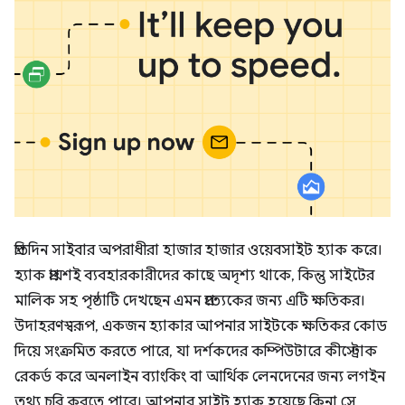
প্রতিদিন সাইবার অপরাধীরা হাজার হাজার ওয়েবসাইট হ্যাক করে।
হ্যাক প্রায়শই ব্যবহারকারীদের কাছে অদৃশ্য থাকে, কিন্তু সাইটের
মালিক সহ পৃষ্ঠাটি দেখছেন এমন প্রত্যেকের জন্য এটি ক্ষতিকর।
উদাহরণস্বরূপ, একজন হ্যাকার আপনার সাইটকে ক্ষতিকর কোড
দিয়ে সংক্রমিত করতে পারে, যা দর্শকদের কম্পিউটারে কীস্ট্রোক
রেকর্ড করে অনলাইন ব্যাংকিং বা আর্থিক লেনদেনের জন্য লগইন
তথ্য চুরি করতে পারে। আপনার সাইট হ্যাক হয়েছে কিনা সে