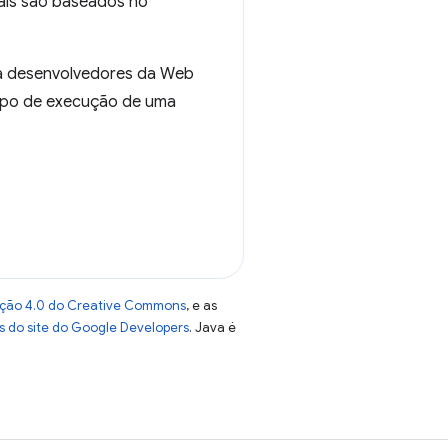
eais são baseados no
a desenvolvedores da Web
empo de execução de uma
uição 4.0 do Creative Commons
, e as
as do site do Google Developers
. Java é