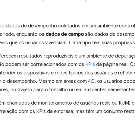
ão dados de desempenho coletados em um ambiente contro
o e rede, enquanto os
dados de campo
são dados de desempe
ais que os usuários vivenciam. Cada tipo tem suas próprias v
ferecem resultados reproduzíveis e um ambiente de depura
 não podem ser correlacionados com os
KPIs
da página real. 
ntender os dispositivos e redes típicos dos usuários e refleti
r o desempenho. Mesmo em áreas com 4G, os usuários podem
ores, no trajeto para o trabalho ou em ambientes semelhantes
m chamados de monitoramento de usuários reais ou RUM) ca
rrelação com os KPIs da empresa, mas têm um conjunto restri