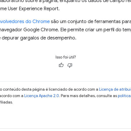
e laboratório sobre a página, enquanto os dados de campo r
me User Experience Report.
nvolvedores do Chrome
são um conjunto de ferramentas par
navegador Google Chrome. Ele permite criar um perfil do t
r e depurar gargalos de desempenho.
Isso foi útil?
 o conteúdo desta página é licenciado de acordo com a
Licença de atrib
 acordo com a
Licença Apache 2.0
. Para mais detalhes, consulte as
polític
iliadas.