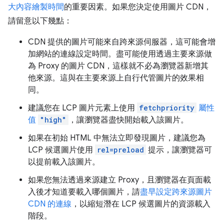
大內容繪製時間
的重要因素。如果您決定使用圖片 CDN，
請留意以下幾點：
CDN 提供的圖片可能來自跨來源伺服器，這可能會增
加網站的連線設定時間。盡可能使用透過主要來源做
為 Proxy 的圖片 CDN，這樣就不必為瀏覽器新增其
他來源。這與在主要來源上自行代管圖片的效果相
同。
建議您在 LCP 圖片元素上使用
fetchpriority
屬性
值
"high"
，讓瀏覽器盡快開始載入該圖片。
如果在初始 HTML 中無法立即發現圖片，建議您為
LCP 候選圖片使用
rel=preload
提示，讓瀏覽器可
以提前載入該圖片。
如果您無法透過來源建立 Proxy，且瀏覽器在頁面載
入後才知道要載入哪個圖片，請
盡早設定跨來源圖片
CDN 的連線
，以縮短潛在 LCP 候選圖片的資源載入
階段。