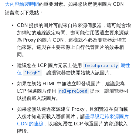
大內容繪製時間
的重要因素。如果您決定使用圖片 CDN，
請留意以下幾點：
CDN 提供的圖片可能來自跨來源伺服器，這可能會增
加網站的連線設定時間。盡可能使用透過主要來源做
為 Proxy 的圖片 CDN，這樣就不必為瀏覽器新增其
他來源。這與在主要來源上自行代管圖片的效果相
同。
建議您在 LCP 圖片元素上使用
fetchpriority
屬性
值
"high"
，讓瀏覽器盡快開始載入該圖片。
如果在初始 HTML 中無法立即發現圖片，建議您為
LCP 候選圖片使用
rel=preload
提示，讓瀏覽器可
以提前載入該圖片。
如果您無法透過來源建立 Proxy，且瀏覽器在頁面載
入後才知道要載入哪個圖片，請
盡早設定跨來源圖片
CDN 的連線
，以縮短潛在 LCP 候選圖片的資源載入
階段。