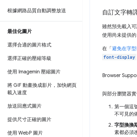
根據網路品質自動調整放送
自訂文字轉
雖然預先載入可
最佳化圖片
使用尚未提供
選擇合適的圖片格式
在「
避免在字型
font-display
選擇正確的壓縮等級
使用 Imagemin 壓縮圖片
Browser Suppo
將 GIF 動畫換成影片，加快網頁
載入速度
與部分瀏覽器實
放送回應式圖片
第一個逗
不可見的
提供尺寸正確的圖片
字型換換
素都必須
使用 Web
P 圖片