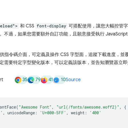
I
reload">
和 CSS
font-display
可搭配使用，讓您大幅控管字
不過，如果您需要額外自訂功能，且願意接受執行 JavaScri
供指令碼介面，可定義及操作 CSS 字型面，追蹤下載進度，
定需要特定字型變化版本，可以定義該版本，並告知瀏覽器立即
35
79
41
10
rt
Source
ontFace
(
"Awesome Font"
,
"url(/fonts/awesome.woff2)"
,
{
l'
,
unicodeRange
:
'U+000-5FF'
,
weight
:
'400'