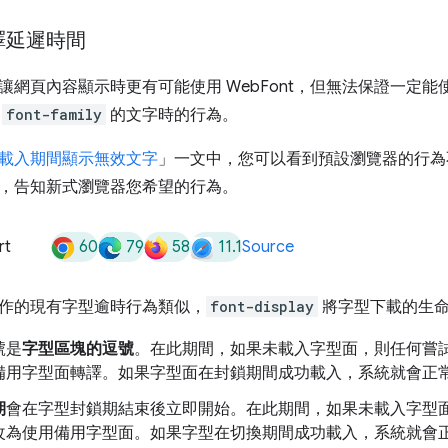
譯延遲時間
讓網頁內容顯示時更有可能使用 WebFont，但無法保證一定
的
font-family
的文字時的行為。
載入期間顯示無效文字
」一文中，您可以看到預設瀏覽器的行為
，告知新式瀏覽器您希望的行為。
60
79
58
11.1
rt
Source
作的現有字型逾時行為類似，
font-display
將字型下載的生命
號是
字型區塊的逗號
。在此期間，如果未載入字型面，則任何嘗
備用字型面轉譯。如果字型面在封鎖期間成功載入，系統就會正
期
會在字型封鎖期結束後立即開始。在此期間，如果未載入字型
改為使用備用字型面。如果字型在切換期間成功載入，系統就會