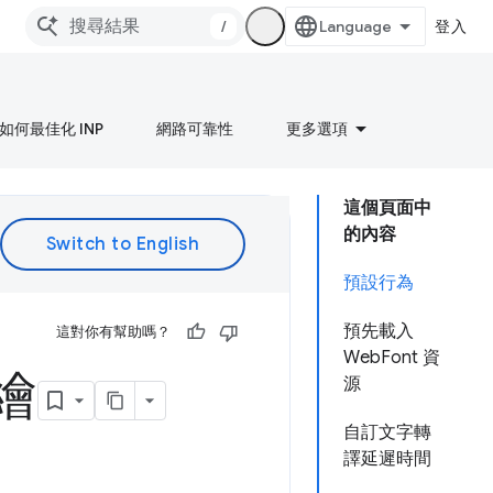
/
登入
如何最佳化 INP
網路可靠性
更多選項
這個頁面中
的內容
預設行為
預先載入
這對你有幫助嗎？
WebFont 資
繪
源
自訂文字轉
譯延遲時間