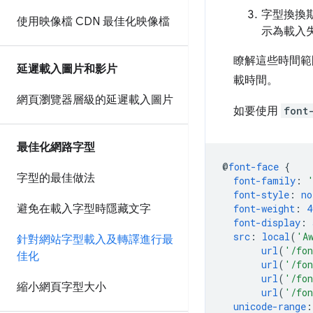
字型換換
使用映像檔 CDN 最佳化映像檔
示為載入
瞭解這些時間範
延遲載入圖片和影片
載時間。
網頁瀏覽器層級的延遲載入圖片
如要使用
font
最佳化網路字型
@
font-face
{
字型的最佳做法
font-family
:
font-style
:
no
避免在載入字型時隱藏文字
font-weight
:
4
font-display
:
src
:
local
(
'A
針對網站字型載入及轉譯進行最
url
(
'/fon
佳化
url
(
'/fon
url
(
'/fon
縮小網頁字型大小
url
(
'/fon
unicode-range
: