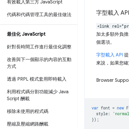
有效載入第三方 Java
Script
字型載入 AP
代碼和代碼管理工具的最佳做法
<link rel="p
最佳化 Java
Script
加太多額外負擔。
個選項。
針對長時間工作進行最佳化調整
字型載入 API
提
改善與下一個顯示的內容的互動
來說，如果您確
方式
透過 PRPL 模式套用即時載入
Browser Suppo
利用程式碼分割功能減少 Java
Script 酬載
var
font
=
new
F
移除未使用的程式碼
style
:
'norma
});
壓縮及壓縮網路酬載