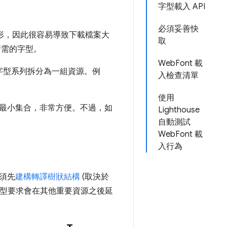
字型載入 API
必須妥善快
的字形，因此很容易導致下載檔案大
取
所需的字型。
WebFont 載
將字型系列拆分為一組資源。例
入檢查清單
使用
最小集合，非常方便。不過，如
Lighthouse
自動測試
WebFont 載
入行為
須先
建構轉譯樹狀結構
(取決於
，字型要求會在其他重要資源之後延