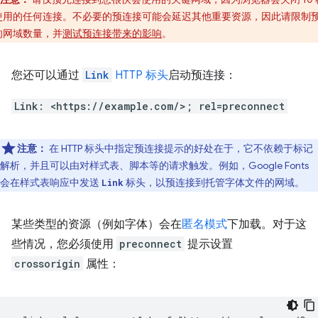
使用的任何连接。不必要的预连接可能会延迟其他重要资源，因此请限制
的网域数量，并
测试预连接带来的影响
。
您还可以通过
Link
HTTP 标头
启动预连接：
Link: <https://example.com/>; rel=preconnect
注意：
在 HTTP 标头中指定预连接提示的好处在于，它不依赖于标记
解析，并且可以由对样式表、脚本等的请求触发。例如，Google Fonts
会在样式表响应中发送
标头，以预连接到托管字体文件的网域。
Link
某些类型的资源（例如字体）会在
匿名模式
下加载。对于这
些情况，您必须使用
preconnect
提示设置
crossorigin
属性：