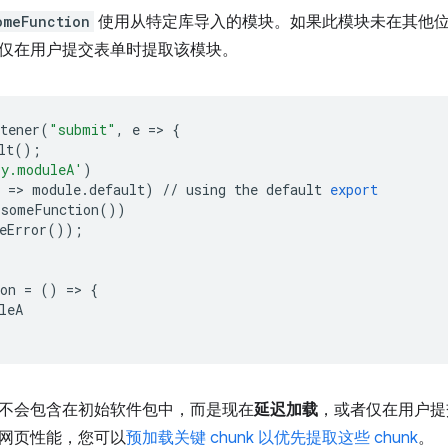
omeFunction
使用从特定库导入的模块。如果此模块未在其他
仅在用户提交表单时提取该模块。
tener
(
"submit"
,
e
=
>
{
lt
();
ry.moduleA'
)
=
>
module
.
default
)
//
using
the
default
export
someFunction
())
eError
());
on
=
()
=
>
{
leA
不会包含在初始软件包中，而是现在
延迟加载
，或者仅在用户提
网页性能，您可以
预加载关键 chunk 以优先提取这些 chunk
。