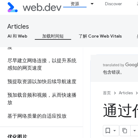
资源
Discover
内容分发网络 (CDN)
Articles
划分资源优先级
AI 和 Web
加载时间短
了解 Core Web Vitals
预加载关键资源，以提高加载速
度
尽早建立网络连接，以提升系统
感知的网页速度
包含错误。
预提取资源以加快后续导航速度
首页
Articles
预加载音频和视频，从而快速播
放
通过代
基于网络质量的自适应投放
优化图片