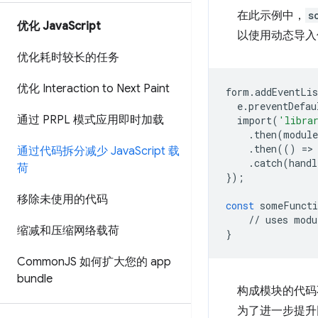
在此示例中，
s
优化 Java
Script
以使用动态导入
优化耗时较长的任务
优化 Interaction to Next Paint
form
.
addEventLis
e
.
preventDefau
通过 PRPL 模式应用即时加载
import
(
'libra
.
then
(
module
.
then
(()
=
>
通过代码拆分减少 Java
Script 载
.
catch
(
handl
荷
});
移除未使用的代码
const
someFuncti
//
uses
modu
缩减和压缩网络载荷
}
Common
JS 如何扩大您的 app
bundle
构成模块的代码
为了进一步提升