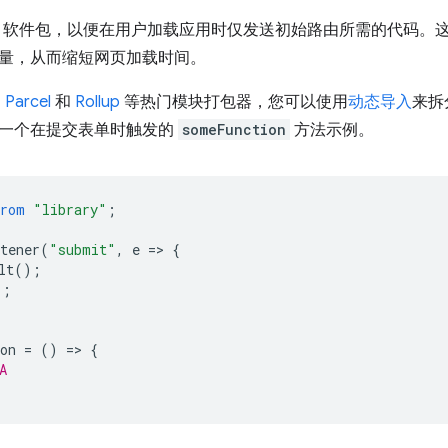
cript 软件包，以便在用户加载应用时仅发送初始路由所需的代
量，从而缩短网页加载时间。
、
Parcel
和
Rollup
等热门模块打包器，您可以使用
动态导入
来拆
一个在提交表单时触发的
someFunction
方法示例。
from
"library"
;
tener
(
"submit"
,
e
=
>
{
lt
();
);
on
=
()
=
>
{
A