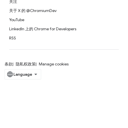
关注
关于 X 的 @ChromiumDev
YouTube
LinkedIn 上的 Chrome for Developers
RSS
条款
隐私权政策
Manage cookies