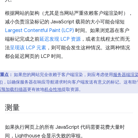
根据网站的架构（尤其是当网站严重依赖客户端渲染时），
减小负责渲染标记的 JavaScript 载荷的大小可能会缩短
Largest Contentful Paint (LCP)
时间。如果浏览器在客户
端标记完成之前
延迟发现 LCP 资源
，或者主线程太忙而无
法
呈现该 LCP 元素
，则可能会发生这种情况。这两种情况
都会延迟网页的 LCP 时间。
重点：
如果您的网站完全依赖于客户端渲染，则应考虑使用
服务器端渲
R)
，以确保服务器在响应导航请求时向客户端发送有意义的标记。这有助
器预加载扫描器
更有效地
机会性地
提取资源。
测量
如果执行网页上的所有 JavaScript 代码需要花费大量时
间，Lighthouse 会显示失败的审核。