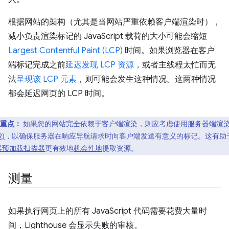
根据网站的架构（尤其是当网站严重依赖客户端渲染时），
减小负责渲染标记的 JavaScript 载荷的大小可能会缩短
Largest Contentful Paint (LCP)
时间。如果浏览器在客户
端标记完成之前
延迟发现 LCP 资源
，或者主线程太忙而无
法
呈现该 LCP 元素
，则可能会发生这种情况。这两种情况
都会延迟网页的 LCP 时间。
重点：
如果您的网站完全依赖于客户端渲染，则应考虑使用
服务器端渲
R)
，以确保服务器在响应导航请求时向客户端发送有意义的标记。这有助
器预加载扫描器
更有效地
机会性地
提取资源。
测量
如果执行网页上的所有 JavaScript 代码需要花费大量时
间，Lighthouse 会显示失败的审核。