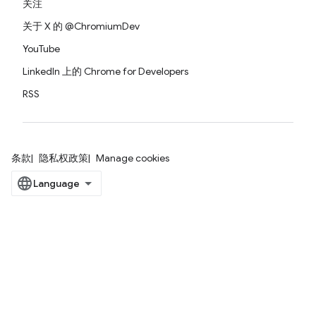
关注
关于 X 的 @ChromiumDev
YouTube
LinkedIn 上的 Chrome for Developers
RSS
条款
隐私权政策
Manage cookies