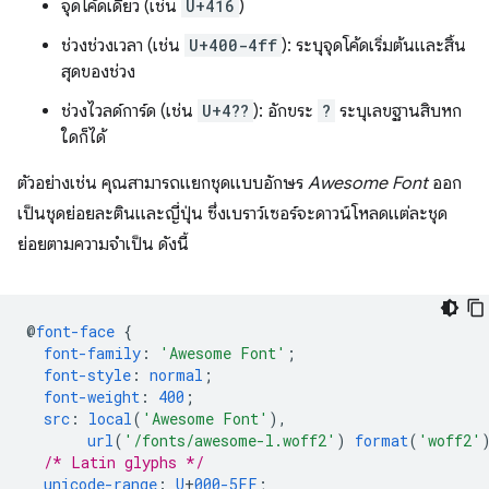
จุดโค้ดเดียว (เช่น
U+416
)
ช่วงช่วงเวลา (เช่น
U+400-4ff
): ระบุจุดโค้ดเริ่มต้นและสิ้น
สุดของช่วง
ช่วงไวลด์การ์ด (เช่น
U+4??
): อักขระ
?
ระบุเลขฐานสิบหก
ใดก็ได้
ตัวอย่างเช่น คุณสามารถแยกชุดแบบอักษร
Awesome Font
ออก
เป็นชุดย่อยละตินและญี่ปุ่น ซึ่งเบราว์เซอร์จะดาวน์โหลดแต่ละชุด
ย่อยตามความจำเป็น ดังนี้
@
font-face
{
font-family
:
'Awesome Font'
;
font-style
:
normal
;
font-weight
:
400
;
src
:
local
(
'Awesome Font'
),
url
(
'/fonts/awesome-l.woff2'
)
format
(
'woff2'
/* Latin glyphs */
unicode-range
:
U
+
000-5FF
;