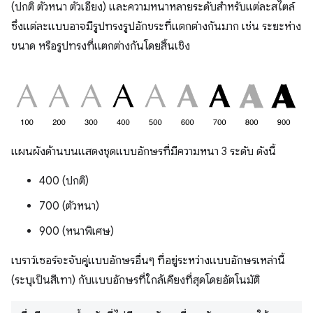
(ปกติ ตัวหนา ตัวเอียง) และความหนาหลายระดับสำหรับแต่ละสไตล์
ซึ่งแต่ละแบบอาจมีรูปทรงรูปอักขระที่แตกต่างกันมาก เช่น ระยะห่าง
ขนาด หรือรูปทรงที่แตกต่างกันโดยสิ้นเชิง
แผนผังด้านบนแสดงชุดแบบอักษรที่มีความหนา 3 ระดับ ดังนี้
400 (ปกติ)
700 (ตัวหนา)
900 (หนาพิเศษ)
เบราว์เซอร์จะจับคู่แบบอักษรอื่นๆ ที่อยู่ระหว่างแบบอักษรเหล่านี้
(ระบุเป็นสีเทา) กับแบบอักษรที่ใกล้เคียงที่สุดโดยอัตโนมัติ