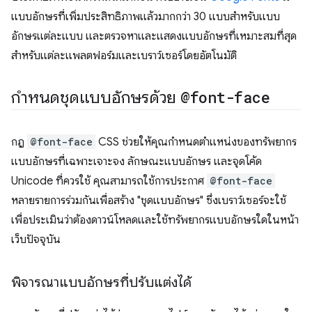
แบบอักษรที่เพิ่มประสิทธิภาพแล้วมากกว่า 30 แบบสำหรับแบบ
อักษรแต่ละแบบ และตรวจหาและแสดงแบบอักษรที่เหมาะสมที่สุด
สำหรับแต่ละแพลตฟอร์มและเบราว์เซอร์โดยอัตโนมัติ
กำหนดชุดแบบอักษรด้วย
@font-face
กฎ
@font-face
CSS ช่วยให้คุณกำหนดตำแหน่งของทรัพยากร
แบบอักษรที่เฉพาะเจาะจง ลักษณะแบบอักษร และจุดโค้ด
Unicode ที่ควรใช้ คุณสามารถใช้การประกาศ
@font-face
หลายรายการร่วมกันเพื่อสร้าง "ชุดแบบอักษร" ซึ่งเบราว์เซอร์จะใช้
เพื่อประเมินว่าต้องดาวน์โหลดและใช้ทรัพยากรแบบอักษรใดในหน้า
เว็บปัจจุบัน
พิจารณาแบบอักษรที่ปรับแต่งได้