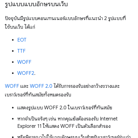
รูปแบบแบบอักษรบนเว็บ
ปัจจุบันมีรูปแบบคอนเทนเนอร์แบบอักษรที่แนะนำ 2 รูปแบบที่
ใช้บนเว็บ ได้แก่
EOT
TTF
WOFF
WOFF2
.
WOFF
และ
WOFF 2.0
ได้รับการรองรับอย่างกว้างขวางและ
เบราว์เซอร์ที่ทันสมัยทั้งหมดรองรับ
แสดงรูปแบบ WOFF 2.0 ในเบราว์เซอร์ที่ทันสมัย
หากจำเป็นจริงๆ เช่น หากคุณยังต้องรองรับ Internet
Explorer 11 ให้แสดง WOFF เป็นตัวเลือกสำรอง
หรือพิจารณาไม่ใช้แบบอักษรบนเว็บสำหรับเบราว์เซอร์รุ่นเก่า