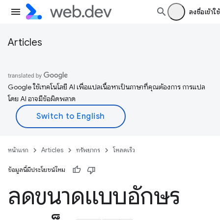
ลงชื่อเข้าใช้
Articles
Google ใช้เทคโนโลยี AI เพื่อแปลเนื้อหาเป็นภาษาที่คุณต้องการ การแปล
โดย AI อาจมีข้อผิดพลาด
หน้าแรก
Articles
ทรัพยากร
โหลดเร็ว
ข้อมูลนี้มีประโยชน์ไหม
ลดขนาดแบบอักษร