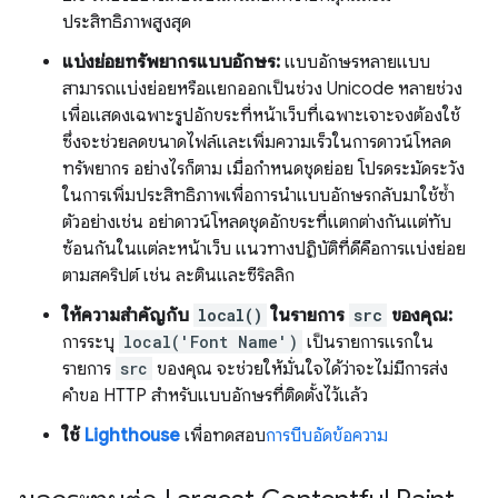
ประสิทธิภาพสูงสุด
แบ่งย่อยทรัพยากรแบบอักษร:
แบบอักษรหลายแบบ
สามารถแบ่งย่อยหรือแยกออกเป็นช่วง Unicode หลายช่วง
เพื่อแสดงเฉพาะรูปอักขระที่หน้าเว็บที่เฉพาะเจาะจงต้องใช้
ซึ่งจะช่วยลดขนาดไฟล์และเพิ่มความเร็วในการดาวน์โหลด
ทรัพยากร อย่างไรก็ตาม เมื่อกำหนดชุดย่อย โปรดระมัดระวัง
ในการเพิ่มประสิทธิภาพเพื่อการนำแบบอักษรกลับมาใช้ซ้ำ
ตัวอย่างเช่น อย่าดาวน์โหลดชุดอักขระที่แตกต่างกันแต่ทับ
ซ้อนกันในแต่ละหน้าเว็บ แนวทางปฏิบัติที่ดีคือการแบ่งย่อย
ตามสคริปต์ เช่น ละตินและซีริลลิก
ให้ความสำคัญกับ
local()
ในรายการ
src
ของคุณ:
การระบุ
local('Font Name')
เป็นรายการแรกใน
รายการ
src
ของคุณ จะช่วยให้มั่นใจได้ว่าจะไม่มีการส่ง
คำขอ HTTP สำหรับแบบอักษรที่ติดตั้งไว้แล้ว
ใช้
Lighthouse
เพื่อทดสอบ
การบีบอัดข้อความ