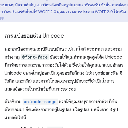
แบบต่างๆ มีความสำคัญ เบราว์เซอร์จะเลือกรูปแบบแรกที่รองรับ ดังนั้น หากต้องก
เบราว์เซอร์เวอร์ชันใหม่ใช้ WOFF 2.0 คุณควรวางการประกาศ WOFF 2.0 ไว้เหนือ
FF
การแบ่งย่อยช่วง Unicode
นอกเหนือจากคุณสมบัติแบบอักษร เช่น สไตล์ ความหนา และความ
กว้าง กฎ
@font-face
ยังช่วยให้คุณกำหนดชุดจุดโค้ด Unicode
ที่ทรัพยากรแต่ละรายการรองรับได้ด้วย ซึ่งช่วยให้คุณแยกแบบอักษร
Unicode ขนาดใหญ่ออกเป็นชุดย่อยที่เล็กลง (เช่น ชุดย่อยละติน ซี
ริลลิก และกรีก) และดาวน์โหลดเฉพาะรูปอักขระที่จำเป็นในการ
แสดงข้อความในหน้าเว็บที่เฉพาะเจาะจง
ตัวอธิบาย
unicode-range
ช่วยให้คุณระบุรายการค่าช่วงที่คั่น
ด้วยคอมมา ซึ่งแต่ละค่าอาจอยู่ในรูปแบบใดรูปแบบหนึ่งจาก 3 รูป
แบบต่อไปนี้