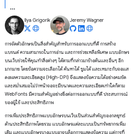
Ilya Grigorik
Jeremy Wagner
การจัดตัวอักษรเป็นสิ่งสำคัญสำหรับการออกแบบที่ดี การสร้าง
แบรนด์ ความสามารถในการอ่าน และการช่วยเหลือพิเศษ แบบอักษร
บนเว็บช่วยให้คุณทำสิ่งต่างๆ ได้ตามที่กล่าวมาข้างต้นและอื่นๆ อีก
มากมาย โดยข้อความจะเลือกได้ ค้นหาได้ ซูมได้ และเหมาะกับจอแส
ดงผลความละเอียดสูง (High-DPI) จึงแสดงข้อความได้อย่างคมชัด
และสม่ำเสมอไม่ว่าหน้าจอจะมีขนาดและความละเอียดเท่าใดก็ตาม
WebFonts มีความสำคัญอย่างยิ่งต่อการออกแบบที่ดี ประสบการณ์
ของผู้ใช้ และประสิทธิภาพ
การเพิ่มประสิทธิภาพแบบอักษรบนเว็บเป็นส่วนสำคัญของกลยุทธ์
ด้านประสิทธิภาพโดยรวม แบบอักษรแต่ละแบบเป็นทรัพยากรเพิ่ม
เติม และแบบอักษรบางแบบอาจบล็อกการแสดงข้อความ แต่การที่