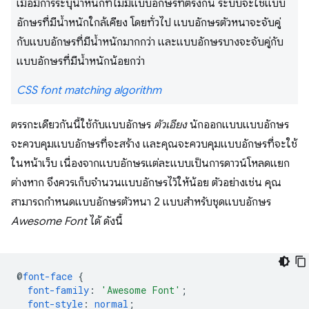
เมื่อมีการระบุน้ำหนักที่ไม่มีแบบอักษรที่ตรงกัน ระบบจะใช้แบบ
อักษรที่มีน้ำหนักใกล้เคียง โดยทั่วไป แบบอักษรตัวหนาจะจับคู่
กับแบบอักษรที่มีน้ำหนักมากกว่า และแบบอักษรบางจะจับคู่กับ
แบบอักษรที่มีน้ำหนักน้อยกว่า
CSS font matching algorithm
ตรรกะเดียวกันนี้ใช้กับแบบอักษร
ตัวเอียง
นักออกแบบแบบอักษร
จะควบคุมแบบอักษรที่จะสร้าง และคุณจะควบคุมแบบอักษรที่จะใช้
ในหน้าเว็บ เนื่องจากแบบอักษรแต่ละแบบเป็นการดาวน์โหลดแยก
ต่างหาก จึงควรเก็บจำนวนแบบอักษรไว้ให้น้อย ตัวอย่างเช่น คุณ
สามารถกำหนดแบบอักษรตัวหนา 2 แบบสำหรับชุดแบบอักษร
Awesome Font
ได้ ดังนี้
@
font-face
{
font-family
:
'Awesome Font'
;
font-style
:
normal
;