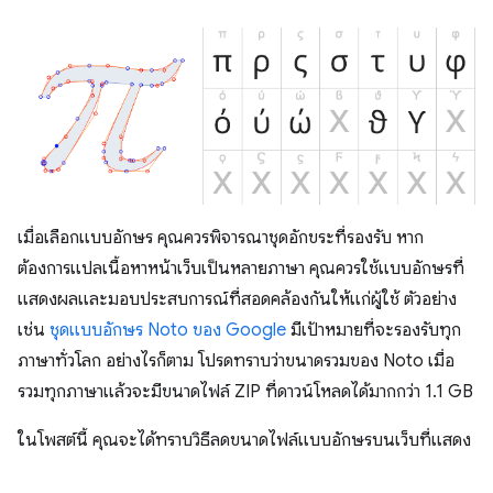
เมื่อเลือกแบบอักษร คุณควรพิจารณาชุดอักขระที่รองรับ หาก
ต้องการแปลเนื้อหาหน้าเว็บเป็นหลายภาษา คุณควรใช้แบบอักษรที่
แสดงผลและมอบประสบการณ์ที่สอดคล้องกันให้แก่ผู้ใช้ ตัวอย่าง
เช่น
ชุดแบบอักษร Noto ของ Google
มีเป้าหมายที่จะรองรับทุก
ภาษาทั่วโลก อย่างไรก็ตาม โปรดทราบว่าขนาดรวมของ Noto เมื่อ
รวมทุกภาษาแล้วจะมีขนาดไฟล์ ZIP ที่ดาวน์โหลดได้มากกว่า 1.1 GB
ในโพสต์นี้ คุณจะได้ทราบวิธีลดขนาดไฟล์แบบอักษรบนเว็บที่แสดง