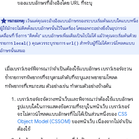
ของแบบอักษรที่อ้างอิงโดย URL ที่ระบุ
หมายเหตุ:
เว้นแต่คุณจะอ้างอิงแบบอักษรของระบบเริ่มต้นแบบใดแบบหนึ่ง
ผู้ใช้มักจะไม่ติดตั้งแบบอักษรนั้นไว้ในเครื่อง โดยเฉพาะอย่างยิ่งในอุปกรณ์
เคลื่อนที่ ซึ่งการ "ติดตั้ง" แบบอักษรเพิ่มเติมเป็นไปไม่ได้ แม้ว่าคุณจะเริ่มต้นด้วย
รายการ
คุณควรระบุรายการ
สำหรับผู้ที่ไม่ได้ดาวน์โหลดแบบ
local()
url()
อักษรนั้นเสมอ
เมื่อเบราว์เซอร์พิจารณาว่าจำเป็นต้องใช้แบบอักษร เบราว์เซอร์จะวน
ซ้ำรายการทรัพยากรที่ระบุตามลำดับที่ระบุและพยายามโหลด
ทรัพยากรที่เหมาะสม ตัวอย่างเช่น ทำตามตัวอย่างข้างต้น
เบราว์เซอร์จะจัดวางหน้าเว็บและพิจารณาว่าต้องใช้แบบอักษร
รูปแบบใดในการแสดงข้อความที่ระบุในหน้าเว็บ เบราว์เซอร์
จะไม่ดาวน์โหลดแบบอักษรที่ไม่ได้เป็นส่วนหนึ่งของ
CSS
Object Model (CSSOM)
ของหน้าเว็บ เนื่องจากไม่จำเป็น
ต้องใช้