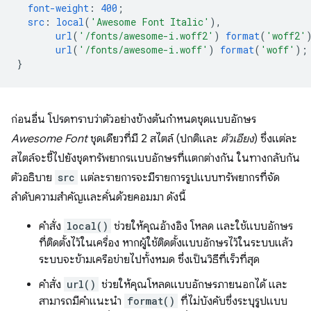
font-weight
:
400
;
src
:
local
(
'Awesome Font Italic'
),
url
(
'/fonts/awesome-i.woff2'
)
format
(
'woff2'
url
(
'/fonts/awesome-i.woff'
)
format
(
'woff'
);
}
ก่อนอื่น โปรดทราบว่าตัวอย่างข้างต้นกำหนดชุดแบบอักษร
Awesome Font
ชุดเดียวที่มี 2 สไตล์ (ปกติและ
ตัวเอียง
) ซึ่งแต่ละ
สไตล์จะชี้ไปยังชุดทรัพยากรแบบอักษรที่แตกต่างกัน ในทางกลับกัน
ตัวอธิบาย
src
แต่ละรายการจะมีรายการรูปแบบทรัพยากรที่จัด
ลำดับความสำคัญและคั่นด้วยคอมมา ดังนี้
คำสั่ง
local()
ช่วยให้คุณอ้างอิง โหลด และใช้แบบอักษร
ที่ติดตั้งไว้ในเครื่อง หากผู้ใช้ติดตั้งแบบอักษรไว้ในระบบแล้ว
ระบบจะข้ามเครือข่ายไปทั้งหมด ซึ่งเป็นวิธีที่เร็วที่สุด
คำสั่ง
url()
ช่วยให้คุณโหลดแบบอักษรภายนอกได้ และ
สามารถมีคำแนะนำ
format()
ที่ไม่บังคับซึ่งระบุรูปแบบ