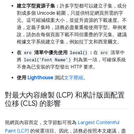
建立字型資源子集：
許多字型都可以建立子集，或分
割成多個 Unicode 範圍，只提供特定網頁所需的字
元。這可縮減檔案大小，並提升資源的下載速度。不
過，定義子集時，請務必盡量重複使用字型。舉例來
說，請勿在每個頁面下載不同但重疊的字元集。建議
根據文字系統建立子集，例如拉丁文和西里爾文。
在
src
清單中優先使用
local()
：
在
src
清單中
將
local('Font Name')
列為第一項，可確保系統
不會為已安裝的字型發出 HTTP 要求。
使用
Lighthouse
測試
文字壓縮
。
對最大內容繪製 (LCP) 和累計版面配置
位移 (CLS) 的影響
視網頁內容而定，文字節點可視為
Largest Contentful
Paint (LCP)
的候選項目。因此，請務必按照本文建議，盡