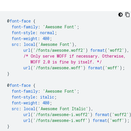
@
font-face
{
font-family
:
'Awesome Font'
;
font-style
:
normal
;
font-weight
:
400
;
src
:
local
(
'Awesome Font'
),
url
(
'/fonts/awesome.woff2'
)
format
(
'woff2'
),
/* Only serve WOFF if necessary. Otherwise,
          WOFF 2.0 is fine by itself. */
url
(
'/fonts/awesome.woff'
)
format
(
'woff'
);
}
@
font-face
{
font-family
:
'Awesome Font'
;
font-style
:
italic
;
font-weight
:
400
;
src
:
local
(
'Awesome Font Italic'
),
url
(
'/fonts/awesome-i.woff2'
)
format
(
'woff2'
url
(
'/fonts/awesome-i.woff'
)
format
(
'woff'
);
}