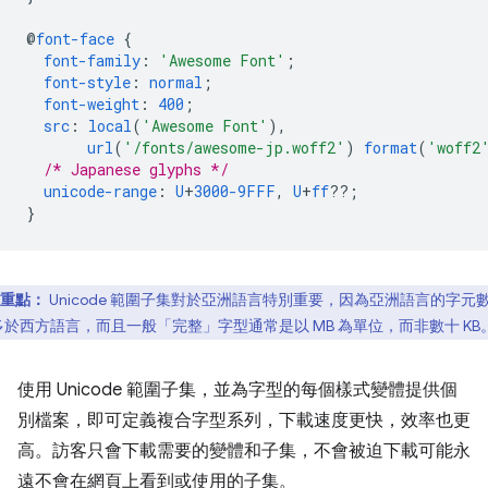
@
font-face
{
font-family
:
'Awesome Font'
;
font-style
:
normal
;
font-weight
:
400
;
src
:
local
(
'Awesome Font'
),
url
(
'/fonts/awesome-jp.woff2'
)
format
(
'woff2
/* Japanese glyphs */
unicode-range
:
U
+
3000-9FFF
,
U
+
ff
??;
}
重點：
Unicode 範圍子集對於亞洲語言特別重要，因為亞洲語言的字元
多於西方語言，而且一般「完整」字型通常是以 MB 為單位，而非數十 KB
使用 Unicode 範圍子集，並為字型的每個樣式變體提供個
別檔案，即可定義複合字型系列，下載速度更快，效率也更
高。訪客只會下載需要的變體和子集，不會被迫下載可能永
遠不會在網頁上看到或使用的子集。