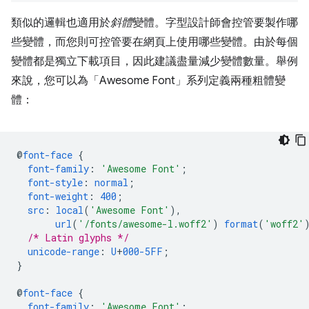
類似的邏輯也適用於
斜體
變體。字型設計師會控管要製作哪
些變體，而您則可控管要在網頁上使用哪些變體。由於每個
變體都是獨立下載項目，因此建議盡量減少變體數量。舉例
來說，您可以為「Awesome Font」
系列定義兩種粗體變
體：
@
font-face
{
font-family
:
'Awesome Font'
;
font-style
:
normal
;
font-weight
:
400
;
src
:
local
(
'Awesome Font'
),
url
(
'/fonts/awesome-l.woff2'
)
format
(
'woff2'
/* Latin glyphs */
unicode-range
:
U
+
000-5FF
;
}
@
font-face
{
font-family
:
'Awesome Font'
;