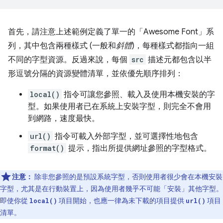
首先，請注意上述範例定義了單一的「Awesome Font」
系
列，其中包含兩種樣式 (一般和
斜體
)，每種樣式都指向一組
不同的字型資源。反過來說，每個
src
描述元都包含以半
形逗號分隔的資源變體清單，並依優先順序排列：
local()
指令可讓您參照、載入及使用本機安裝的字
型。如果使用者已在系統上安裝字型，則完全不會用
到網路，速度最快。
url()
指令可載入外部字型，並可選擇性地包含
format()
提示，指出所提供網址參照的字型格式。
注意：
除非您參照的是預設系統字型，否則使用者很少會在本機安裝
字型，尤其是在行動裝置上，因為使用者幾乎不可能「安裝」其他字型。
即使你從
項目開始，也應一律為未下載的項目提供
項目
local()
url()
清單。