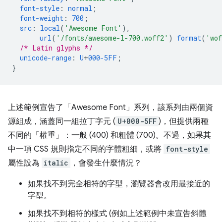
font-style
:
normal
;
font-weight
:
700
;
src
:
local
(
'Awesome Font'
),
url
(
'/fonts/awesome-l-700.woff2'
)
format
(
'wo
/* Latin glyphs */
unicode-range
:
U
+
000-5FF
;
}
上述範例宣告了「Awesome Font」
系列，該系列由兩個資
源組成，涵蓋同一組拉丁字元 (
U+000-5FF
)，但提供兩種
不同的「權重」：一般 (400) 和粗體 (700)。不過，如果其
中一項 CSS 規則指定不同的字體粗細，或將
font-style
屬性設為
italic
，會發生什麼情況？
如果找不到完全相符的字型，瀏覽器會改用最接近的
字型。
如果找不到相符的樣式 (例如上述範例中未宣告斜體