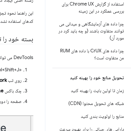
رشته اصلی ایجاد ک
استفاده از گزارش Chrome UX برای
بررسی عملکرد در این زمینه
این راهنما نحوه تجز
کدهای استفاده نشده 
چرا داده های آزمایشگاهی و میدانی می
توانند متفاوت باشند (و چه باید کرد در
بسته خود را ت
مورد آن)
چرا داده های Cr
UX با داده های RUM
DevTools می تواند اندازه تمام درخواست های شبکه را به شما نشان دهد:
من متفاوت است؟
«Control+Shift+J» (یا «Command+Option+J» در Mac) را فشار دهید تا DevTools باز شود.
تحویل منابع خود را بهینه کنید
روی تب
ork
زمان تا اولین بایت را بهینه کنید
چک باکس
he
صفحه را دوبار
شبکه های تحویل محتوا (CDN)
منابع را اولویت بندی کنید
دارایی های حیاتی را برای بهبود سرعت