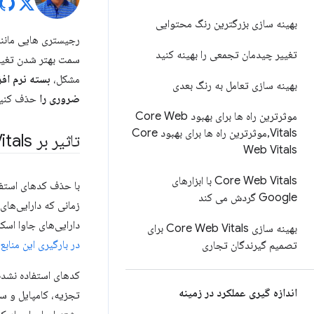
بهینه سازی بزرگترین رنگ محتوایی
رجیستری هایی مانن
تغییر چیدمان تجمعی را بهینه کنید
سمت بهتر شدن تغییر د
مشکل،
بسته نرم اف
بهینه سازی تعامل به رنگ بعدی
ضروری را
حذف کنید
موثرترین راه ها برای بهبود Core Web
Vitals
,
موثرترین راه ها برای بهبود Core
تاثیر بر Core Web Vitals
Web Vitals
Core Web Vitals با ابزارهای
با حذف کدهای استفا
Google گردش می کند
زمانی که دارایی‌های 
دارایی‌های جاوا اسک
بهینه سازی Core Web Vitals برای
در بارگیری این منابع،
تصمیم گیرندگان تجاری
کدهای استفاده نشده
اندازه گیری عملکرد در زمینه
تجزیه، کامپایل و سپ