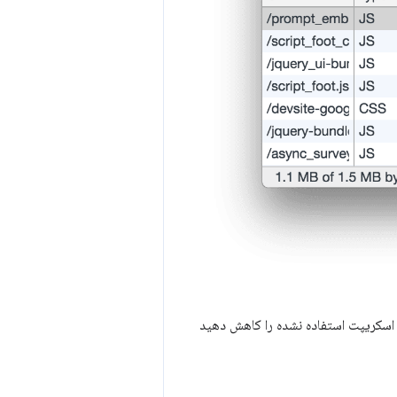
ق Node CLI آن، می توانید ممیزی جاوا اسکریپت استفاده نشده را کاهش دهید