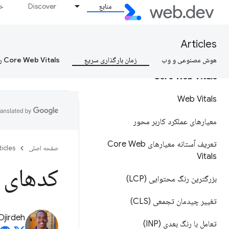
منابع
Discover
خط
چگونه سرعت را اندازه گیری کنیم؟
چگونه سریع بمانیم؟
Articles
هوش مصنوعی و وب
زمان بارگذاری سریع
Core Web Vitals را بیاموزید، Core Web Vitals را بیاموزید، Core Web Vitals را بیاموزید
Core Web Vitals
Web Vitals
معیارهای عملکرد کاربر محور
تعریف آستانه معیارهای Core Web
صفحه اصلی
ticles
Vitals
کدهای ا
بزرگترین رنگ محتوایی (LCP)
تغییر چیدمان تجمعی (CLS)
Djirdeh
تعامل با رنگ بعدی (INP)