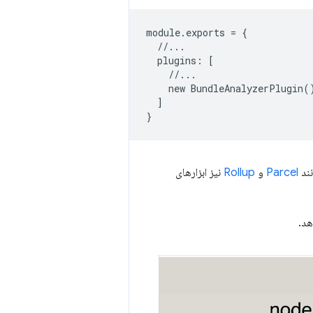
module
.
exports
=
{
//...
plugins
:
[
//...
new
BundleAnalyzerPlugin
(
]
}
نند
Parcel
و
Rollup
نیز ابزارهای
هد.