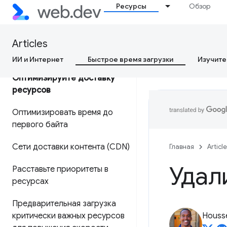
Ресурсы
Обзор
Почему данные CrUX
отличаются от моих данных
Articles
RUM?
ИИ и Интернет
Быстрое время загрузки
Изучите
Оптимизируйте доставку
ресурсов
Оптимизировать время до
первого байта
Сети доставки контента (CDN)
Главная
Articl
Удал
Расставьте приоритеты в
ресурсах
Предварительная загрузка
критически важных ресурсов
Housse