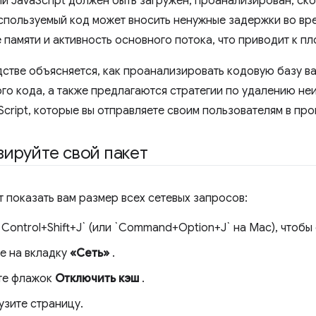
й JavaScript должен быть загружен, проанализирован, ск
спользуемый код может вносить ненужные задержки во вре
 памяти и активность основного потока, что приводит к п
дстве объясняется, как проанализировать кодовую базу в
го кода, а также предлагаются стратегии по удалению не
cript, которые вы отправляете своим пользователям в про
ируйте свой пакет
т показать вам размер всех сетевых запросов:
Control+Shift+J` (или `Command+Option+J` на Mac), чтобы 
е на вкладку
«Сеть»
.
те флажок
Отключить кэш
.
узите страницу.