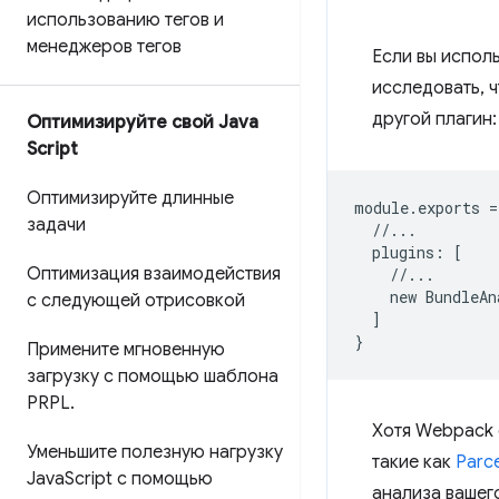
использованию тегов и
менеджеров тегов
Если вы испол
исследовать, 
другой плагин:
Оптимизируйте свой Java
Script
Оптимизируйте длинные
module
.
exports
=
задачи
//...
plugins
:
[
Оптимизация взаимодействия
//...
new
BundleAn
с следующей отрисовкой
]
}
Примените мгновенную
загрузку с помощью шаблона
PRPL
.
Хотя Webpack 
Уменьшите полезную нагрузку
такие как
Parce
Java
Script с помощью
анализа вашего