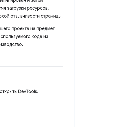
омпилирован и затем
мя загрузки ресурсов,
лохой отзывчивости страницы.
ашего проекта на предмет
используемого кода из
изводство.
открыть DevTools.