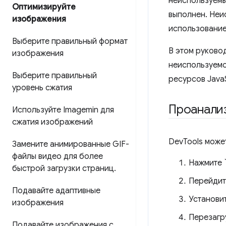
неиспользуемы
Оптимизируйте
выполнен. Неи
изображения
использование
Выберите правильный формат
В этом руково
изображения
неиспользуемо
Выберите правильный
ресурсов JavaS
уровень сжатия
Проанализ
Используйте Imagemin для
сжатия изображений
DevTools може
Замените анимированные GIF-
файлы видео для более
Нажмите `
быстрой загрузки страниц
.
Перейдит
Подавайте адаптивные
Установи
изображения
Перезагр
Подавайте изображения с