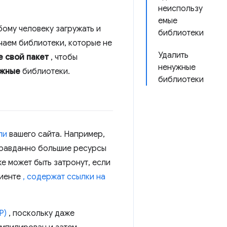
неиспользу
емые
бому человеку загружать и
библиотеки
чаем библиотеки, которые не
Удалить
 свой пакет
, чтобы
ненужные
ужные
библиотеки.
библиотеки
ли
вашего сайта. Например,
правданно большие ресурсы
е может быть затронут, если
лиенте
, содержат ссылки на
P)
, поскольку даже