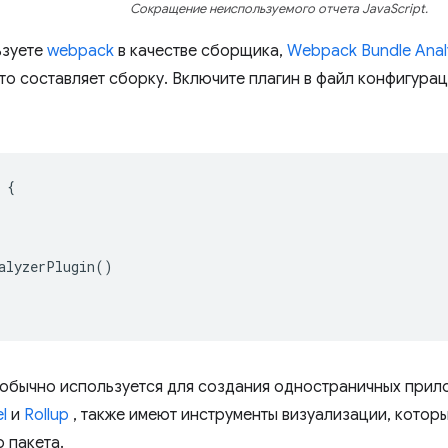
Сокращение неиспользуемого отчета JavaScript.
ьзуете
webpack
в качестве сборщика,
Webpack Bundle Anal
что составляет сборку. Включите плагин в файл конфигура
{
alyzerPlugin
()
обычно используется для создания одностраничных прило
l
и
Rollup
, также имеют инструменты визуализации, котор
 пакета.