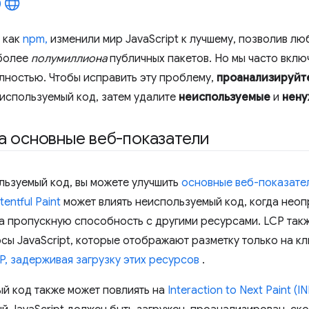
е как
npm,
изменили мир JavaScript к лучшему, позволив лю
 более
полумиллиона
публичных пакетов. Но мы часто вклю
лностью. Чтобы исправить эту проблему,
проанализируйте
используемый код, затем удалите
неиспользуемые
и
нен
а основные веб-показатели
льзуемый код, вы можете улучшить
основные веб-показате
entful Paint
может влиять неиспользуемый код, когда нео
а пропускную способность с другими ресурсами. LCP такж
сы JavaScript, которые отображают разметку только на к
P,
задерживая загрузку этих ресурсов
.
й код также может повлиять на
Interaction to Next Paint (IN