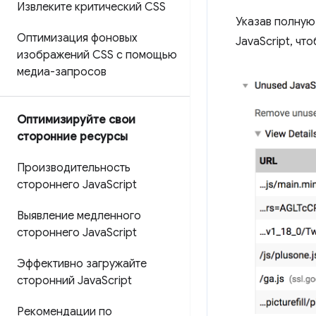
Извлеките критический CSS
Указав полную
Оптимизация фоновых
JavaScript, ч
изображений CSS с помощью
медиа-запросов
Оптимизируйте свои
сторонние ресурсы
Производительность
стороннего Java
Script
Выявление медленного
стороннего Java
Script
Эффективно загружайте
сторонний Java
Script
Рекомендации по