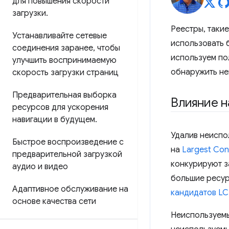
для повышения скорости
загрузки
.
Реестры, таки
Устанавливайте сетевые
использовать
соединения заранее
,
чтобы
используем по
улучшить воспринимаемую
обнаружить не
скорость загрузки страниц
Предварительная выборка
Влияние н
ресурсов для ускорения
навигации в будущем
.
Удалив неиспо
Быстрое воспроизведение с
на
Largest Cont
предварительной загрузкой
конкурируют з
аудио и видео
большие ресур
Адаптивное обслуживание на
кандидатов LC
основе качества сети
Неиспользуемы