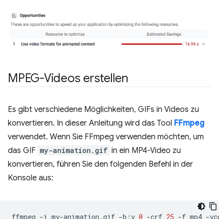
MPEG-Videos erstellen
Es gibt verschiedene Möglichkeiten, GIFs in Videos zu
konvertieren. In dieser Anleitung wird das Tool
FFmpeg
verwendet. Wenn Sie FFmpeg verwenden möchten, um
das GIF
my-animation.gif
in ein MP4-Video zu
konvertieren, führen Sie den folgenden Befehl in der
Konsole aus:
ffmpeg
-i
my-animation.gif
-b:v
0
-crf
25
-f
mp4
-vc