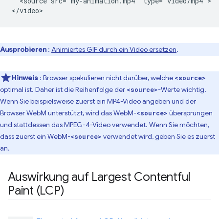
  <source src="my-animation.mp4" type="video/mp4">

Ausprobieren
:
Animiertes GIF durch ein Video ersetzen
.
Hinweis
: Browser spekulieren nicht darüber, welche
<source>
optimal ist. Daher ist die Reihenfolge der
-Werte wichtig.
<source>
Wenn Sie beispielsweise zuerst ein MP4-Video angeben und der
Browser WebM unterstützt, wird das WebM-
übersprungen
<source>
und stattdessen das MPEG-4-Video verwendet. Wenn Sie möchten,
dass zuerst ein WebM-
verwendet wird, geben Sie es zuerst
<source>
an.
Auswirkung auf Largest Contentful
Paint (LCP)