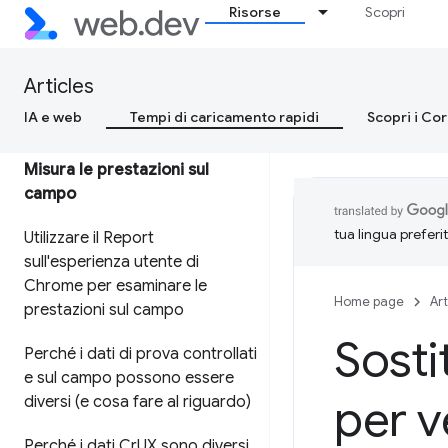
Google
Risorse
Scopri
Ottimizzazione dei Segnali web
essenziali per i responsabili
Articles
delle decisioni aziendali
IA e web
Tempi di caricamento rapidi
Scopri i Co
Misura le prestazioni sul
campo
tua lingua preferi
Utilizzare il Report
sull'esperienza utente di
Chrome per esaminare le
Home page
Art
prestazioni sul campo
Sosti
Perché i dati di prova controllati
e sul campo possono essere
per v
diversi (e cosa fare al riguardo)
Perché i dati Cr
UX sono diversi