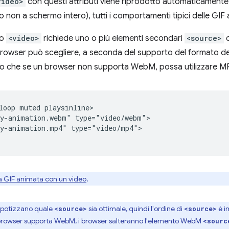
video>
con questi attributi viene riprodotto automaticamente,
ro non a schermo intero), tutti i comportamenti tipici delle GIF
to
<video>
richiede uno o più elementi secondari
<source>
c
l browser può scegliere, a seconda del supporto del formato d
do che se un browser non supporta WebM, possa utilizzare M
loop muted playsinline>

y-animation.webm" type="video/webm">

y-animation.mp4" type="video/mp4">

na GIF animata con un video
.
 ipotizzano quale
sia ottimale, quindi l'ordine di
è i
<source>
<source>
 browser supporta WebM, i browser salteranno l'elemento WebM
<sourc