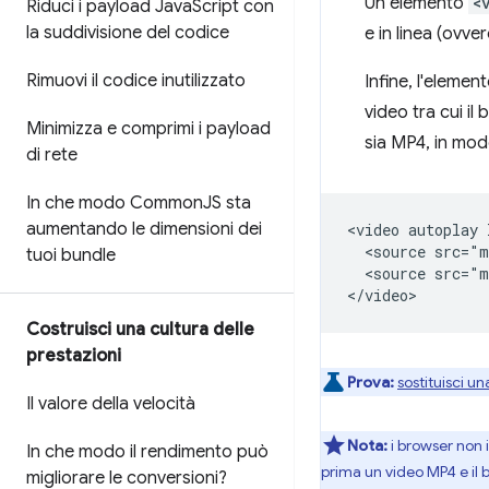
Un elemento
<
Riduci i payload Java
Script con
la suddivisione del codice
e in linea (ovve
Rimuovi il codice inutilizzato
Infine, l'elemen
video tra cui i
Minimizza e comprimi i payload
sia MP4, in mo
di rete
In che modo Common
JS sta
aumentando le dimensioni dei
<video autoplay 
  <source src="m
tuoi bundle
  <source src="m
Costruisci una cultura delle
prestazioni
Prova:
sostituisci u
Il valore della velocità
Nota:
i browser non
In che modo il rendimento può
prima un video MP4 e il
migliorare le conversioni?