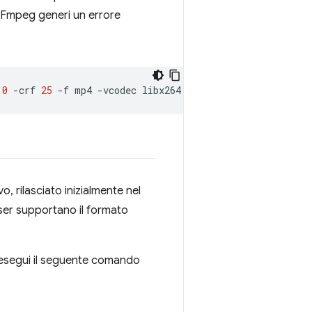
e FFmpeg generi un errore
0
-crf
25
-f
mp4
-vcodec
libx264
-pix_fmt
yuv420p
, rilasciato inizialmente nel
ser supportano il formato
esegui il seguente comando