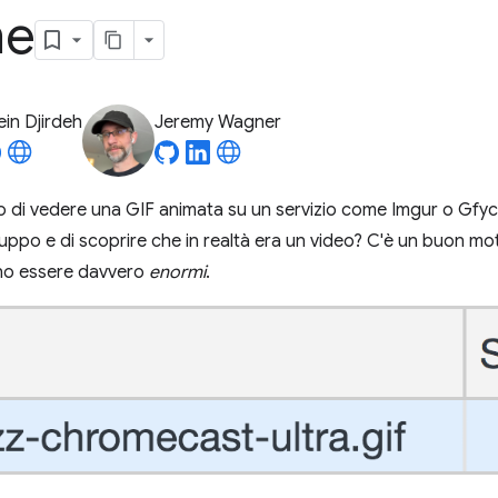
ne
in Djirdeh
Jeremy Wagner
to di vedere una GIF animata su un servizio come Imgur o Gfycat
iluppo e di scoprire che in realtà era un video? C'è un buon mo
no essere davvero
enormi
.