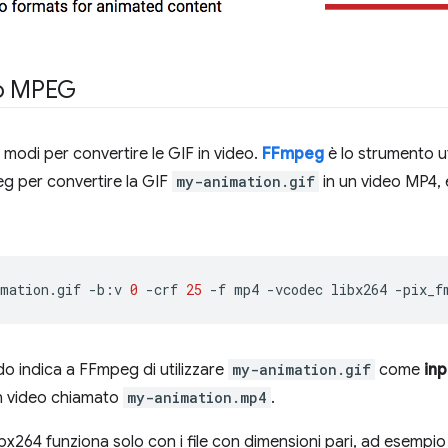
o MPEG
 modi per convertire le GIF in video.
FFmpeg
è lo strumento ut
eg per convertire la GIF
my-animation.gif
in un video MP4,
mation.gif
-b:v
0
-crf
25
-f
mp4
-vcodec
libx264
-pix_f
 indica a FFmpeg di utilizzare
my-animation.gif
come
inp
un video chiamato
my-animation.mp4
.
libx264 funziona solo con i file con dimensioni pari, ad esempio 