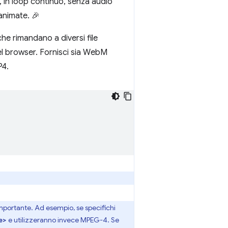
 in loop continuo, senza audio
 animate. 🎉
he rimandano a diversi file
el browser. Fornisci sia WebM
P4.
mportante. Ad esempio, se specifichi
e utilizzeranno invece MPEG-4. Se
e>