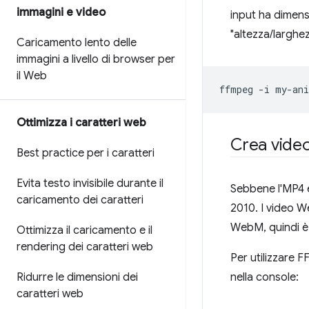
immagini e video
input ha dimensi
"altezza/larghez
Caricamento lento delle
immagini a livello di browser per
il Web
ffmpeg
-i
my-ani
Ottimizza i caratteri web
Crea vide
Best practice per i caratteri
Evita testo invisibile durante il
Sebbene l'MP4 es
caricamento dei caratteri
2010. I video W
WebM, quindi è 
Ottimizza il caricamento e il
rendering dei caratteri web
Per utilizzare 
nella console:
Ridurre le dimensioni dei
caratteri web