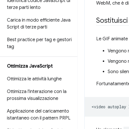
Identifica codice Java
Script di
WebM, che è di 
terze parti lento
Sostituisc
Carica in modo efficiente Java
Script di terze parti
Le GIF animate 
Best practice per tag e gestori
tag
Vengono r
Vengono ri
Ottimizza Java
Script
Sono silen
Ottimizza le attività lunghe
Fortunatamente,
Ottimizza l'interazione con la
prossima visualizzazione
<video
autoplay
Applicazione del caricamento
istantaneo con il pattern PRPL