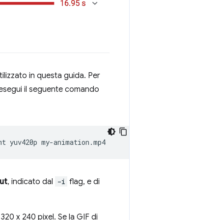
ilizzato in questa guida. Per
 esegui il seguente comando
mt
yuv420p
ut
, indicato dal
-i
flag, e di
320 x 240 pixel. Se la GIF di