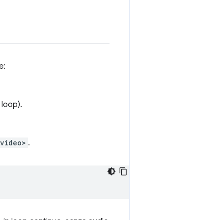
e:
 loop).
<video>
.