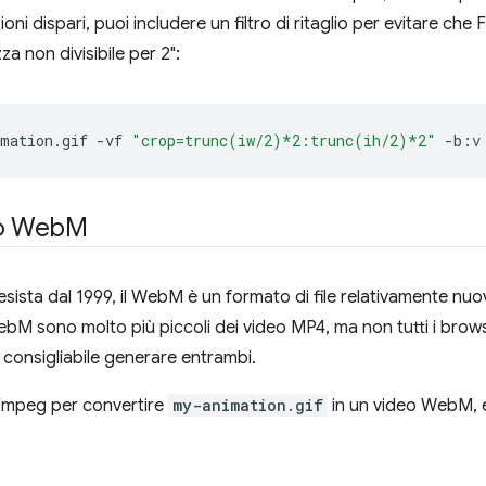
oni dispari, puoi includere un filtro di ritaglio per evitare ch
za non divisibile per 2":
mation.gif
-vf
"crop=trunc(iw/2)*2:trunc(ih/2)*2"
-b:v
o Web
M
ista dal 1999, il WebM è un formato di file relativamente nuovo
ebM sono molto più piccoli dei video MP4, ma non tutti i brow
consigliabile generare entrambi.
FFmpeg per convertire
my-animation.gif
in un video WebM, 