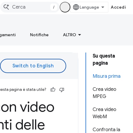
/
Accedi
gamenti
Notifiche
ALTRO
Su questa
pagina
Misura prima
Crea video
esta pagina è stata utile?
MPEG
con video
Crea video
WebM
ti delle
Confronta la