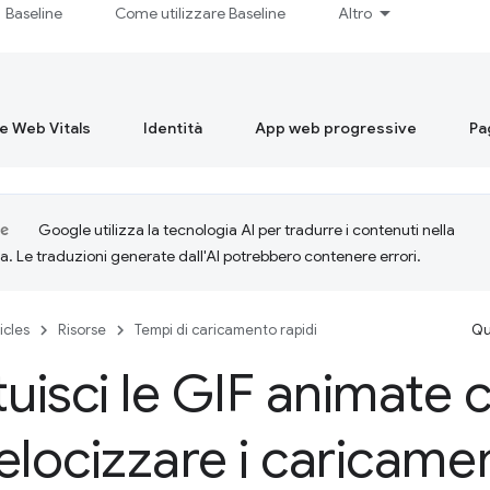
Baseline
Come utilizzare Baseline
Altro
re Web Vitals
Identità
App web progressive
Pa
Google utilizza la tecnologia AI per tradurre i contenuti nella
ta. Le traduzioni generate dall'AI potrebbero contenere errori.
icles
Risorse
Tempi di caricamento rapidi
Qu
tuisci le GIF animate 
elocizzare i caricamen