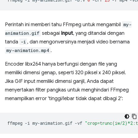
Perintah ini memberi tahu FFmpeg untuk mengambil
my-
animation.gif
sebagai
input
, yang ditandai dengan
tanda
-i
, dan mengonversinya menjadi video bernama
my-animation.mp4
.
Encoder libx264 hanya berfungsi dengan file yang
memiliki dimensi genap, seperti 320 piksel x 240 piksel.
Jika GIF input memiliki dimensi ganjil, Anda dapat
menyertakan filter pangkas untuk menghindari FFmpeg
menampilkan error 'tinggi/lebar tidak dapat dibagi 2':
ffmpeg
-i
my-animation.gif
-vf
"crop=trunc(iw/2)*2: