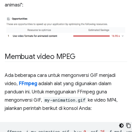
animasi":
Membuat video MPEG
Ada beberapa cara untuk mengonversi GIF menjadi
video,
FFmpeg
adalah alat yang digunakan dalam
panduan ini. Untuk menggunakan FFmpeg guna
mengonversi GIF,
my-animation.gif
ke video MP4,
jalankan perintah berikut di konsol Anda:
ffmpeg
-i
my-animation.gif
-b:v
0
-crf
25
-f
mp4
-vc