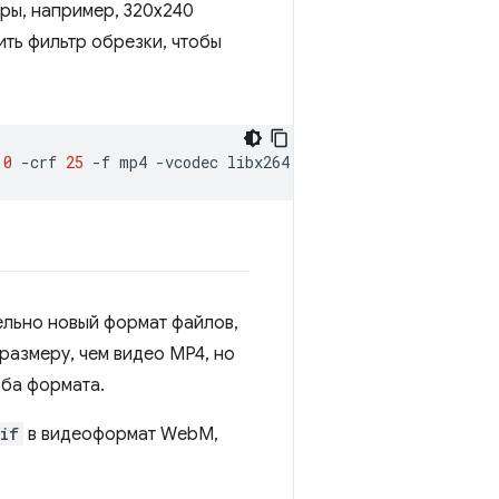
ры, например, 320x240
ить фильтр обрезки, чтобы
0
-crf
25
-f
mp4
-vcodec
libx264
-pix_fmt
yuv420p
ельно новый формат файлов,
размеру, чем видео MP4, но
оба формата.
if
в видеоформат WebM,