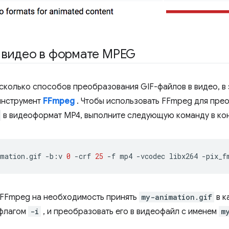
 видео в формате MPEG
сколько способов преобразования GIF-файлов в видео, в
инструмент
FFmpeg
. Чтобы использовать FFmpeg для пре
в видеоформат MP4, выполните следующую команду в ко
mation.gif
-b:v
0
-crf
25
-f
mp4
-vcodec
libx264
-pix_f
 FFmpeg на необходимость принять
my-animation.gif
в к
 флагом
-i
, и преобразовать его в видеофайл с именем
m