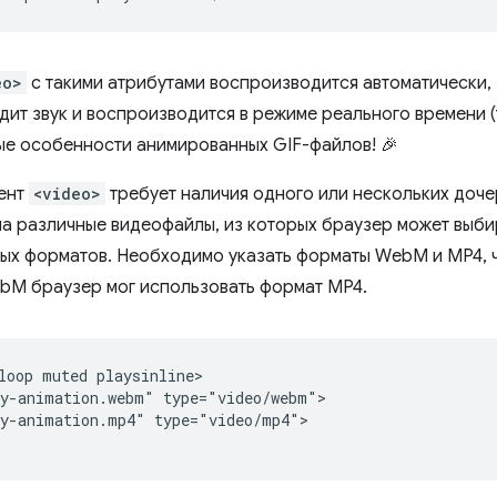
eo>
с такими атрибутами воспроизводится автоматически,
ит звук и воспроизводится в режиме реального времени (т
ые особенности анимированных GIF-файлов! 🎉
ент
<video>
требует наличия одного или нескольких доч
а различные видеофайлы, из которых браузер может выбир
х форматов. Необходимо указать форматы WebM и MP4, чт
M браузер мог использовать формат MP4.
loop muted playsinline>

y-animation.webm" type="video/webm">

y-animation.mp4" type="video/mp4">
