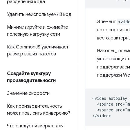
разделения кода
Удалить неиспользуемый код
Элемент
<vid
Минимизируйте и сжимайте
не воспроизвод
полезную нагрузку сети
все характерн
Как Common
JS увеличивает
Наконец, элем
размер ваших пакетов
указывающих н
поддерживаемы
Создайте культуру
поддержки Web
производительности
Значение скорости
<video autoplay 
  <source src="m
Как производительность
  <source src="m
может повысить конверсию?
Что следует измерять для