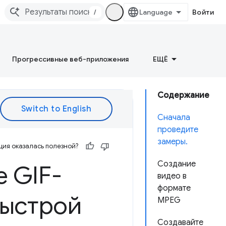
/
Войти
Прогрессивные веб-приложения
ЕЩЁ
Содержание
Сначала
проведите
замеры.
ия оказалась полезной?
Создание
 GIF-
видео в
формате
быстрой
MPEG
Создавайте