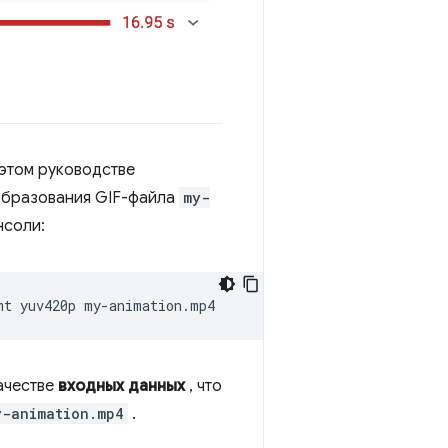
 этом руководстве
образования GIF-файла
my-
нсоли:
mt
yuv420p
ачестве
входных данных
, что
y-animation.mp4
.