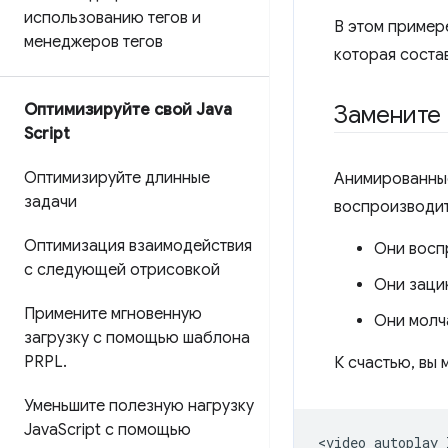
использованию тегов и
В этом пример
менеджеров тегов
которая состав
Замените
Оптимизируйте свой Java
Script
Оптимизируйте длинные
Анимированные
задачи
воспроизводит
Оптимизация взаимодействия
Они восп
с следующей отрисовкой
Они заци
Примените мгновенную
Они молч
загрузку с помощью шаблона
PRPL
.
К счастью, вы
Уменьшите полезную нагрузку
Java
Script с помощью
<video
autoplay