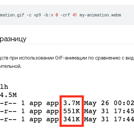
mation.gif
-c
vp9
-b:v
0
-crf
41
разницу
ств при использовании GIF-анимации по сравнению с ви
ительной.