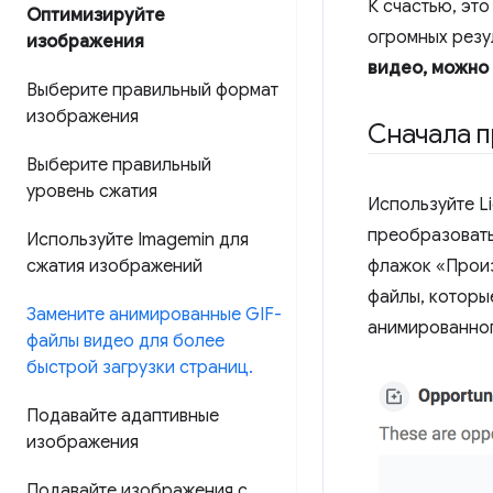
К счастью, это
Оптимизируйте
огромных резу
изображения
видео, можно
Выберите правильный формат
изображения
Сначала 
Выберите правильный
уровень сжатия
Используйте L
преобразовать
Используйте Imagemin для
сжатия изображений
флажок «Произв
файлы, которы
Замените анимированные GIF-
анимированног
файлы видео для более
быстрой загрузки страниц
.
Подавайте адаптивные
изображения
Подавайте изображения с