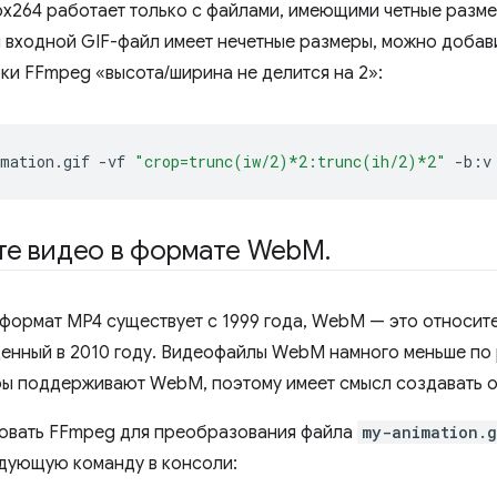
bx264 работает только с файлами, имеющими четные разме
и входной GIF-файл имеет нечетные размеры, можно добав
ки FFmpeg «высота/ширина не делится на 2»:
mation.gif
-vf
"crop=trunc(iw/2)*2:trunc(ih/2)*2"
-b:v
те видео в формате Web
M
.
к формат MP4 существует с 1999 года, WebM — это относит
енный в 2010 году. Видеофайлы WebM намного меньше по 
ры поддерживают WebM, поэтому имеет смысл создавать 
овать FFmpeg для преобразования файла
my-animation.g
дующую команду в консоли: