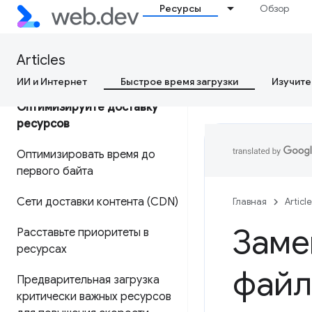
Ресурсы
Обзор
Почему данные CrUX
отличаются от моих данных
Articles
RUM?
ИИ и Интернет
Быстрое время загрузки
Изучите
Оптимизируйте доставку
ресурсов
Оптимизировать время до
первого байта
Сети доставки контента (CDN)
Главная
Articl
Заме
Расставьте приоритеты в
ресурсах
файл
Предварительная загрузка
критически важных ресурсов