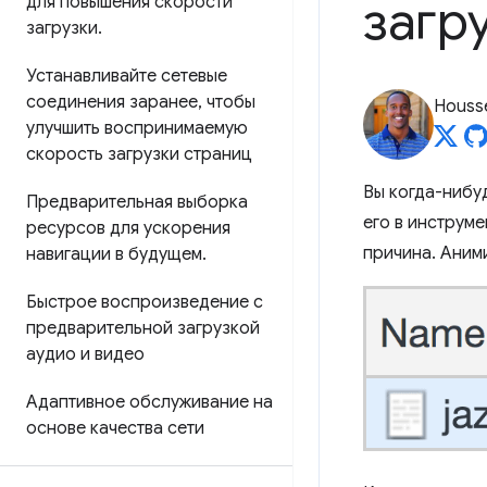
загр
для повышения скорости
загрузки
.
Устанавливайте сетевые
соединения заранее
,
чтобы
Housse
улучшить воспринимаемую
скорость загрузки страниц
Вы когда-нибуд
Предварительная выборка
его в инструме
ресурсов для ускорения
причина. Аним
навигации в будущем
.
Быстрое воспроизведение с
предварительной загрузкой
аудио и видео
Адаптивное обслуживание на
основе качества сети