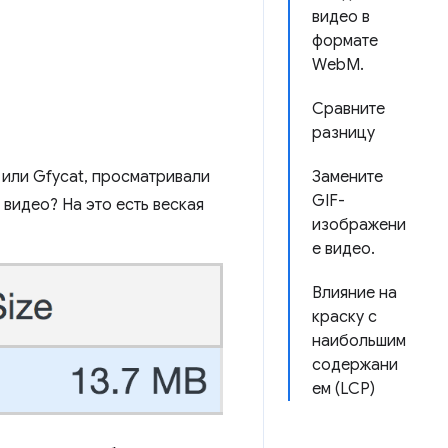
видео в
формате
WebM.
Сравните
разницу
 или Gfycat, просматривали
Замените
GIF-
 видео? На это есть веская
изображени
е видео.
Влияние на
краску с
наибольшим
содержани
ем (LCP)