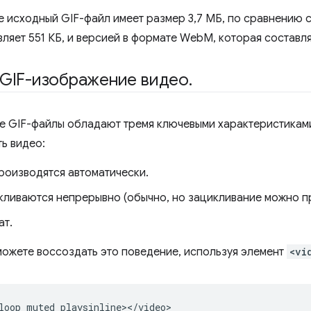
е исходный GIF-файл имеет размер 3,7 МБ, по сравнению с
ляет 551 КБ, и версией в формате WebM, которая составляе
 GIF-изображение видео
.
 GIF-файлы обладают тремя ключевыми характеристикам
ь видео:
роизводятся автоматически.
кливаются непрерывно (обычно, но зацикливание можно пр
ат.
 можете воссоздать это поведение, используя элемент
<vi
loop
muted