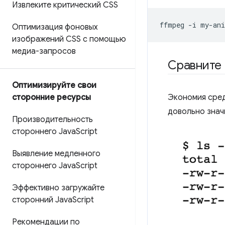
Извлеките критический CSS
ffmpeg
-i
my-ani
Оптимизация фоновых
изображений CSS с помощью
медиа-запросов
Сравните 
Оптимизируйте свои
Экономия сред
сторонние ресурсы
довольно знач
Производительность
стороннего Java
Script
Выявление медленного
стороннего Java
Script
Эффективно загружайте
сторонний Java
Script
Рекомендации по