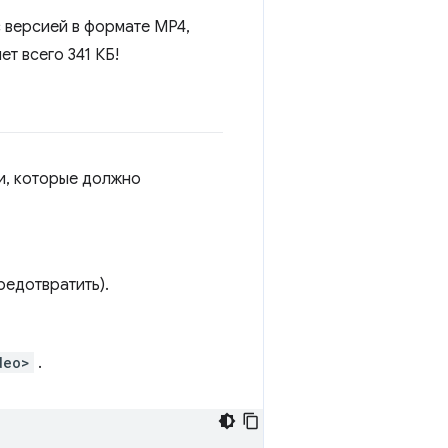
 версией в формате MP4,
т всего 341 КБ!
и, которые должно
едотвратить).
deo>
.