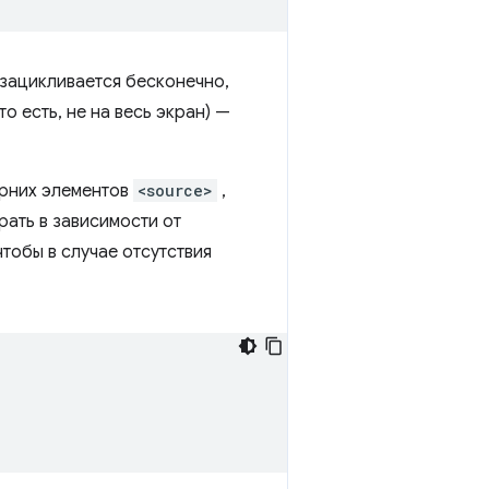
 зацикливается бесконечно,
о есть, не на весь экран) —
ерних элементов
<source>
,
ать в зависимости от
обы в случае отсутствия