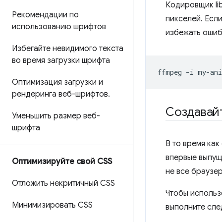
Кодировщик li
Рекомендации по
пикселей. Есл
использованию шрифтов
избежать ошиб
Избегайте невидимого текста
во время загрузки шрифта
ffmpeg
-i
my-ani
Оптимизация загрузки и
рендеринга веб-шрифтов
.
Создавай
Уменьшить размер веб-
шрифта
В то время ка
впервые выпущ
Оптимизируйте свой CSS
не все браузе
Отложить некритичный CSS
Чтобы использ
Минимизировать CSS
выполните сле