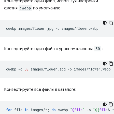
Конвертируйте один файл, используя настройки
сжатия
cwebp
по умолчанию:
cwebp
images/flower.jpg
-o
Конвертируйте один файл с уровнем качества
50
:
cwebp
-q
50
images/flower.jpg
-o
Конвертируйте все файлы в каталоге:
for
file
in
images/*
;
do
cwebp
"
$file
"
-o
"
${
file
%.