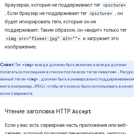
браузерах, которые не поддерживают тег
<picture>
. Если браузер не поддерживает тег
<picture>
, он
будет игнорировать теги, которые он не
поддерживает. Таким образом, он «видит» только тег
<img src="flower.jpg" alt="">
и загружает это
изображение.
Совет:
Тег
всегда должен быть включен и всегда должен
<img>
полагаться последним в списке после всех тегов
. Ресурс
<source>
занный тегом
, должен быть в универсально поддерживаемом
<img>
мате (например, JPEG), чтобы его можно было использовать в качес
асного варианта.
Чтение заголовка HTTP
Accept
Если у вас есть серверная часть приложения или веб-
сервер, который позволяет перезаписывать запросы,