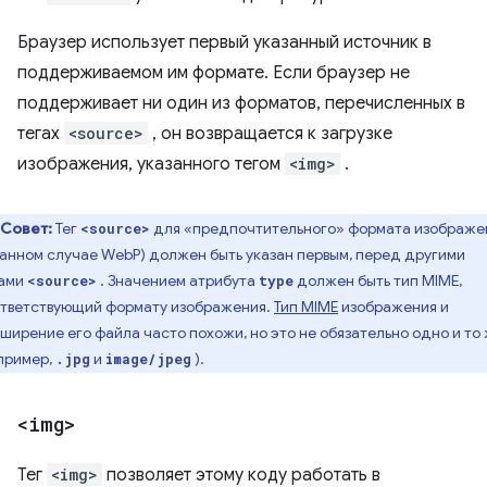
Браузер использует первый указанный источник в
поддерживаемом им формате. Если браузер не
поддерживает ни один из форматов, перечисленных в
тегах
<source>
, он возвращается к загрузке
изображения, указанного тегом
<img>
.
Совет:
Тег
для «предпочтительного» формата изображе
<source>
данном случае WebP) должен быть указан первым, перед другими
гами
. Значением атрибута
должен быть тип MIME,
<source>
type
тветствующий формату изображения.
Тип MIME
изображения и
ширение его файла часто похожи, но это не обязательно одно и то
пример,
и
).
.jpg
image/jpeg
<img>
Тег
<img>
позволяет этому коду работать в