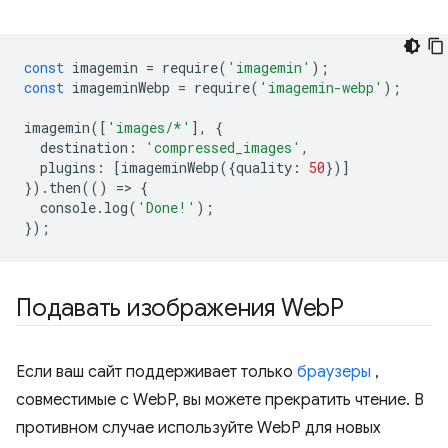
const
imagemin
=
require
(
'imagemin'
);
const
imageminWebp
=
require
(
'imagemin-webp'
);
imagemin
([
'images/*'
],
{
destination
:
'compressed_images'
,
plugins
:
[
imageminWebp
({
quality
:
50
})]
}).
then
(()
=
>
{
console
.
log
(
'Done!'
);
});
Подавать изображения Web
P
Если ваш сайт поддерживает только
браузеры
,
совместимые с WebP, вы можете прекратить чтение. В
противном случае используйте WebP для новых