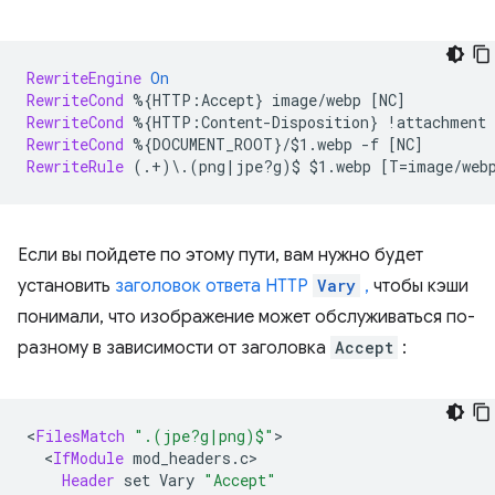
RewriteEngine
On
RewriteCond
%{HTTP:Accept}
image/webp
RewriteCond
%{HTTP:Content-Disposition}
!attachment
RewriteCond
%{DOCUMENT_ROOT}/$1.webp
-f
RewriteRule
(.+)\.(png|jpe?g)$
$1.webp
Если вы пойдете по этому пути, вам нужно будет
установить
заголовок ответа HTTP
Vary
,
чтобы кэши
понимали, что изображение может обслуживаться по-
разному в зависимости от заголовка
Accept
:
<
FilesMatch
".(jpe?g|png)$"
<
IfModule
Header
set
Vary
"Accept"