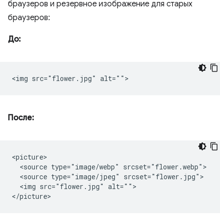
браузеров и резервное изображение для старых
браузеров:
До:
После:
<picture>

  <source type="image/webp" srcset="flower.webp">

  <source type="image/jpeg" srcset="flower.jpg">

  <img src="flower.jpg" alt="">
