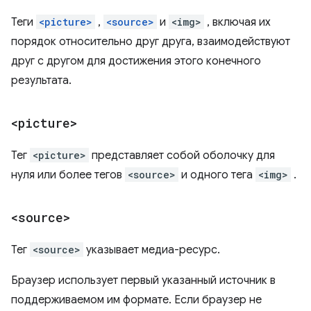
Теги
<picture>
,
<source>
и
<img>
, включая их
порядок относительно друг друга, взаимодействуют
друг с другом для достижения этого конечного
результата.
<picture>
Тег
<picture>
представляет собой оболочку для
нуля или более тегов
<source>
и одного тега
<img>
.
<source>
Тег
<source>
указывает медиа-ресурс.
Браузер использует первый указанный источник в
поддерживаемом им формате. Если браузер не