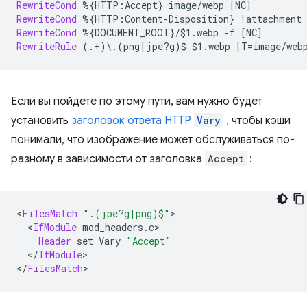
RewriteCond
%{HTTP:Accept}
image/webp
RewriteCond
%{HTTP:Content-Disposition}
!attachment
RewriteCond
%{DOCUMENT_ROOT}/$1.webp
-f
RewriteRule
(.+)\.(png|jpe?g)$
$1.webp
Если вы пойдете по этому пути, вам нужно будет
установить
заголовок ответа HTTP
Vary
,
чтобы кэши
понимали, что изображение может обслуживаться по-
разному в зависимости от заголовка
Accept
:
<
FilesMatch
".(jpe?g|png)$"
<
IfModule
Header
set
Vary
"Accept"
<
/
IfModule
>

<
/
FilesMatch