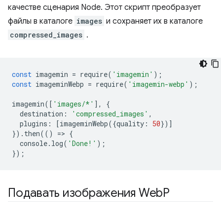
качестве сценария Node. Этот скрипт преобразует
файлы в каталоге
images
и сохраняет их в каталоге
compressed_images
.
const
imagemin
=
require
(
'imagemin'
);
const
imageminWebp
=
require
(
'imagemin-webp'
);
imagemin
([
'images/*'
],
{
destination
:
'compressed_images'
,
plugins
:
[
imageminWebp
({
quality
:
50
})]
}).
then
(()
=
>
{
console
.
log
(
'Done!'
);
});
Подавать изображения Web
P