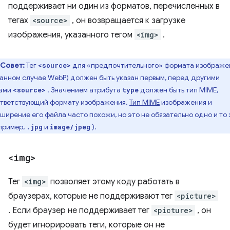
поддерживает ни один из форматов, перечисленных в
тегах
<source>
, он возвращается к загрузке
изображения, указанного тегом
<img>
.
Совет:
Тег
для «предпочтительного» формата изображе
<source>
данном случае WebP) должен быть указан первым, перед другими
гами
. Значением атрибута
должен быть тип MIME,
<source>
type
тветствующий формату изображения.
Тип MIME
изображения и
ширение его файла часто похожи, но это не обязательно одно и то
пример,
и
).
.jpg
image/jpeg
<img>
Тег
<img>
позволяет этому коду работать в
браузерах, которые не поддерживают тег
<picture>
. Если браузер не поддерживает тег
<picture>
, он
будет игнорировать теги, которые он не