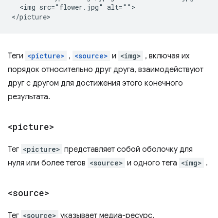
  <img src="flower.jpg" alt="">

Теги
<picture>
,
<source>
и
<img>
, включая их
порядок относительно друг друга, взаимодействуют
друг с другом для достижения этого конечного
результата.
<picture>
Тег
<picture>
представляет собой оболочку для
нуля или более тегов
<source>
и одного тега
<img>
.
<source>
Тег
<source>
указывает медиа-ресурс.